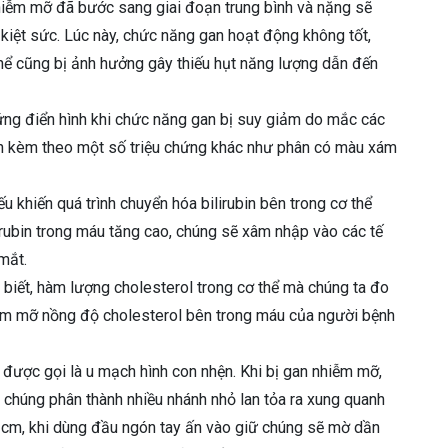
iễm mỡ đã bước sang giai đoạn trung bình và nặng sẽ
kiệt sức. Lúc này, chức năng gan hoạt động không tốt,
thể cũng bị ảnh hưởng gây thiếu hụt năng lượng dẫn đến
ứng điển hình khi chức năng gan bị suy giảm do mắc các
òn kèm theo một số triệu chứng khác như phân có màu xám
 khiến quá trình chuyển hóa bilirubin bên trong cơ thể
lirubin trong máu tăng cao, chúng sẽ xâm nhập vào các tế
mắt.
 biết, hàm lượng cholesterol trong cơ thể mà chúng ta đo
hiễm mỡ nồng độ cholesterol bên trong máu của người bệnh
ược gọi là u mạch hình con nhện. Khi bị gan nhiễm mỡ,
 chúng phân thành nhiều nhánh nhỏ lan tỏa ra xung quanh
 cm, khi dùng đầu ngón tay ấn vào giữ chúng sẽ mờ dần