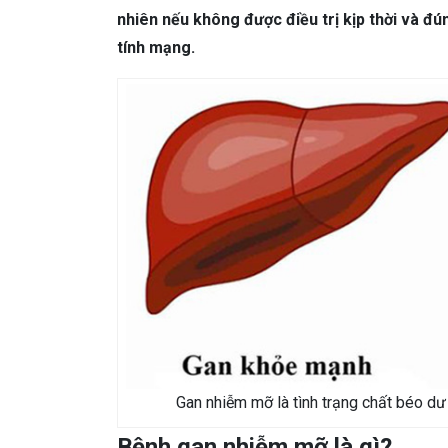
DA LIỄU THẨM MỸ
Mụn trứng cá
N
nhiên nếu không được điều trị kịp thời và đ
NHA KHOA
Viêm Nướu Răng
tính mạng.
Gan nhiễm mỡ là tình trạng chất béo dư 
Bệnh gan nhiễm mỡ là gì?