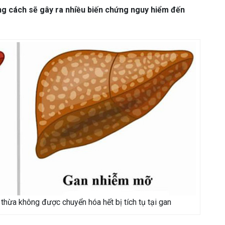
ám da
Rụng Tóc
Bạc Tóc
úng cách sẽ gây ra nhiều biến chứng nguy hiểm đến
Sâu Răng
Viêm Nha Chu
Đau Răng
Răng Ê Buốt
Viêm Tủ
thừa không được chuyển hóa hết bị tích tụ tại gan