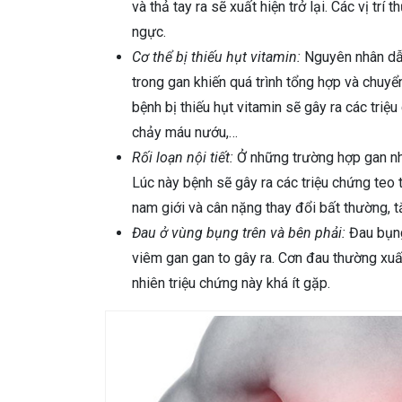
và thả tay ra sẽ xuất hiện trở lại. Các vị trí
ngực.
Cơ thể bị thiếu hụt vitamin:
Nguyên nhân dẫn
trong gan khiến quá trình tổng hợp và chuyể
bệnh bị thiếu hụt vitamin sẽ gây ra các tri
chảy máu nướu,…
Rối loạn nội tiết:
Ở những trường hợp gan nhi
Lúc này bệnh sẽ gây ra các triệu chứng teo 
nam giới và cân nặng thay đổi bất thường, tắ
Đau ở vùng bụng trên và bên phải:
Đau bụng
viêm gan gan to gây ra. Cơn đau thường xuấ
nhiên triệu chứng này khá ít gặp.