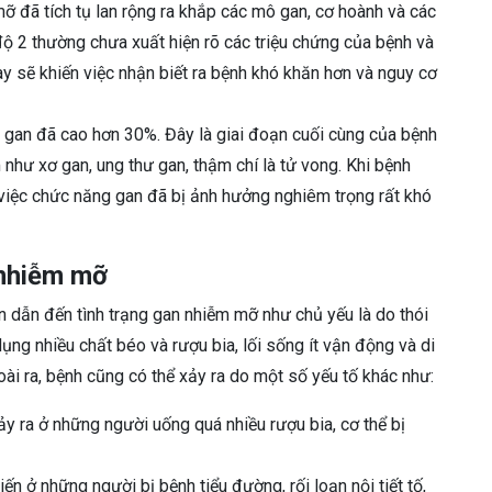
ỡ đã tích tụ lan rộng ra khắp các mô gan, cơ hoành và các
ộ 2 thường chưa xuất hiện rõ các triệu chứng của bệnh và
y sẽ khiến việc nhận biết ra bệnh khó khăn hơn và nguy cơ
g gan đã cao hơn 30%. Đây là giai đoạn cuối cùng của bệnh
 như xơ gan, ung thư gan, thậm chí là tử vong. Khi bệnh
việc chức năng gan đã bị ảnh hưởng nghiêm trọng rất khó
 nhiễm mỡ
ân dẫn đến tình trạng gan nhiễm mỡ như chủ yếu là do thói
ng nhiều chất béo và rượu bia, lối sống ít vận động và di
oài ra, bệnh cũng có thể xảy ra do một số yếu tố khác như:
ảy ra ở những người uống quá nhiều rượu bia, cơ thể bị
n ở những người bị bệnh tiểu đường, rối loạn nội tiết tố,