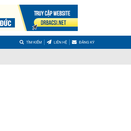
TÌM KIẾM
LIÊN HỆ
ĐĂNG KÝ
g
Buồng trứng đa nang
Hậu sản
nh Tọa
Viêm Khớp Dạng Thấp
 Muộn
m thanh quản
Ho