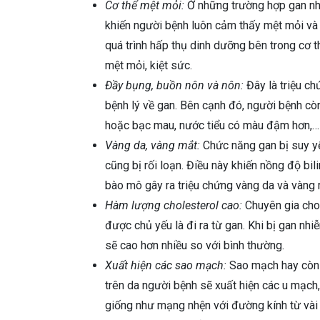
Cơ thể mệt mỏi:
Ở những trường hợp gan nh
khiến người bệnh luôn cảm thấy mệt mỏi và 
quá trình hấp thụ dinh dưỡng bên trong cơ 
mệt mỏi, kiệt sức.
Đầy bụng, buồn nôn và nôn:
Đây là triệu ch
bệnh lý về gan. Bên cạnh đó, người bệnh c
hoặc bạc mau, nước tiểu có màu đậm hơn,…
Vàng da, vàng mắt:
Chức năng gan bị suy yếu
cũng bị rối loạn. Điều này khiến nồng độ bi
bào mô gây ra triệu chứng vàng da và vàng 
Hàm lượng cholesterol cao:
Chuyên gia cho
được chủ yếu là đi ra từ gan. Khi bị gan n
sẽ cao hơn nhiều so với bình thường.
Xuất hiện các sao mạch:
Sao mạch hay còn đ
trên da người bệnh sẽ xuất hiện các u mạch,
giống như mạng nhện với đường kính từ vài