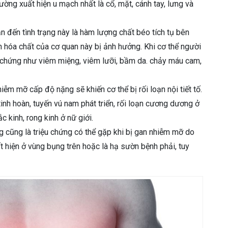
 thường xuất hiện u mạch nhất là cổ, mặt, cánh tay, lưng và
 đến tình trạng này là hàm lượng chất béo tích tụ bên
n hóa chất của cơ quan này bị ảnh hưởng. Khi cơ thể người
ệu chứng như viêm miệng, viêm lưỡi, bầm da. chảy máu cam,
ễm mỡ cấp độ nặng sẽ khiến cơ thể bị rối loạn nội tiết tố.
tinh hoàn, tuyến vú nam phát triển, rối loạn cương dương ở
c kinh, rong kinh ở nữ giới.
 cũng là triệu chứng có thể gặp khi bị gan nhiễm mỡ do
t hiện ở vùng bụng trên hoặc là hạ sườn bệnh phải, tuy