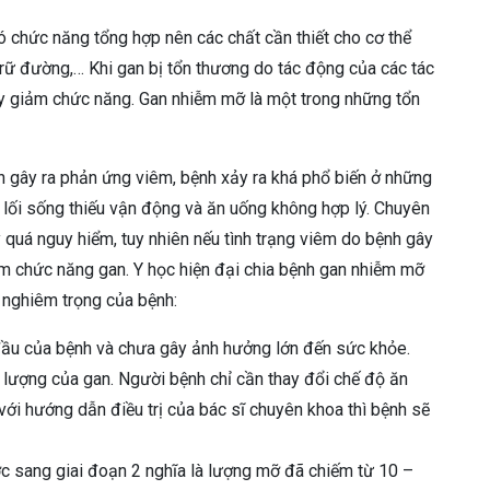
có chức năng tổng hợp nên các chất cần thiết cho cơ thể
 trữ đường,… Khi gan bị tổn thương do tác động của các tác
uy giảm chức năng. Gan nhiễm mỡ là một trong những tổn
an gây ra phản ứng viêm, bệnh xảy ra khá phổ biến ở những
 lối sống thiếu vận động và ăn uống không hợp lý. Chuyên
ý quá nguy hiểm, tuy nhiên nếu tình trạng viêm do bệnh gây
ảm chức năng gan. Y học hiện đại chia bệnh gan nhiễm mỡ
 nghiêm trọng của bệnh:
đầu của bệnh và chưa gây ảnh hưởng lớn đến sức khỏe.
 lượng của gan. Người bệnh chỉ cần thay đổi chế độ ăn
 với hướng dẫn điều trị của bác sĩ chuyên khoa thì bệnh sẽ
 sang giai đoạn 2 nghĩa là lượng mỡ đã chiếm từ 10 –