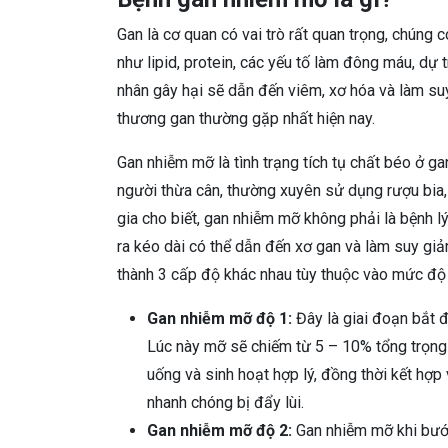
Gan là cơ quan có vai trò rất quan trọng, chúng 
như lipid, protein, các yếu tố làm đông máu, dự
nhân gây hại sẽ dẫn đến viêm, xơ hóa và làm s
thương gan thường gặp nhất hiện nay.
Gan nhiễm mỡ là tình trạng tích tụ chất béo ở g
người thừa cân, thường xuyên sử dụng rượu bia,
gia cho biết, gan nhiễm mỡ không phải là bệnh l
ra kéo dài có thể dẫn đến xơ gan và làm suy gi
thành 3 cấp độ khác nhau tùy thuộc vào mức độ
Gan nhiễm mỡ độ 1:
Đây là giai đoạn bắt 
Lúc này mỡ sẽ chiếm từ 5 – 10% tổng trọng
uống và sinh hoạt hợp lý, đồng thời kết hợp
nhanh chóng bị đẩy lùi.
Gan nhiễm mỡ độ 2:
Gan nhiễm mỡ khi bước