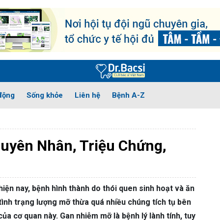
ề Đay Mẩn Ngứa
Tổ đỉa
Viêm Da Cơ Địa
Viêm da dầu
động
Sống khỏe
Liên hệ
Bệnh A-Z
 hư
Đau bụng kinh
Viêm âm đạo
Rong kinh
Viêm cổ tử cun
Thoái Hóa Cột Sống
Thoát Vị Đĩa Đệm
Đau vai gáy
Thần Ki
uyên Nhân, Triệu Chứng,
ếu sinh lý
Rối loạn cương dương
Liệt dương
Vô Sinh – Hiếm
êm mũi dị ứng
Viêm họng
Viêm amidan
Viêm phế quản
Viê
hiện nay, bệnh hình thành do thói quen sinh hoạt và ăn
 dày
Viêm đại tràng
Vi khuẩn HP
Trào ngược dạ dày
tình trạng lượng mỡ thừa quá nhiều chúng tích tụ bên
a cơ quan này. Gan nhiễm mỡ là bệnh lý lành tính, tuy