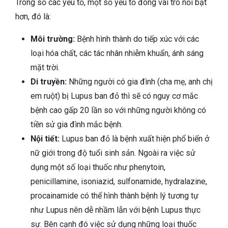
Trong số các yếu tố, một số yếu tố đóng vai trò nổi bật
hơn, đó là:
Môi trường:
Bệnh hình thành do tiếp xúc với các
loại hóa chất, các tác nhân nhiễm khuẩn, ánh sáng
mặt trời.
Di truyền:
Những người có gia đình (cha mẹ, anh chị
em ruột) bị Lupus ban đỏ thì sẽ có nguy cơ mắc
bệnh cao gấp 20 lần so với những người không có
tiền sử gia đình mắc bệnh.
Nội tiết:
Lupus ban đỏ là bệnh xuất hiện phổ biến ở
nữ giới trong độ tuổi sinh sản. Ngoài ra việc sử
dụng một số loại thuốc như phenytoin,
penicillamine, isoniazid, sulfonamide, hydralazine,
procainamide có thể hình thành bệnh lý tương tự
như Lupus nên dễ nhầm lẫn với bệnh Lupus thực
sự. Bên cạnh đó việc sử dụng những loại thuốc