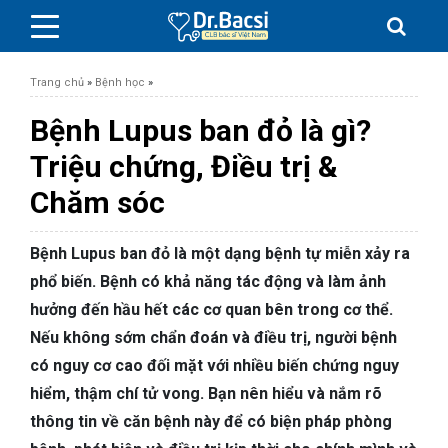
Trang chủ
»
Bệnh học
»
Bệnh Lupus ban đỏ là gì?
Triệu chứng, Điều trị &
Chăm sóc
BỆNH DA LIỄU
BỆNH PHỤ KHOA
Bệnh Lupus ban đỏ là một dạng bệnh tự miễn xảy ra
phổ biến. Bệnh có khả năng tác động và làm ảnh
BỆNH XƯƠNG KHỚP
hưởng đến hầu hết các cơ quan bên trong cơ thể.
Nếu không sớm chẩn đoán và điều trị, người bệnh
SỨC KHỎE GIỚI TÍNH
có nguy cơ cao đối mặt với nhiều biến chứng nguy
hiểm, thậm chí tử vong. Bạn nên hiểu và nắm rõ
TAI – MŨI – HỌNG
thông tin về căn bệnh này để có biện pháp phòng