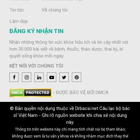
Tin tức
Về chúng tôi
Làm đẹp
ĐĂNG KÝ NHẬN TIN
Nhận những thông tin sức khỏe hữu ích và tin cậy nhất với
hơn 30.000 bài viết về bệnh, thuốc, thảo dược, thai kỳ, bí
quyết sống khỏe mỗi ngày.
KẾT NỐI VỚI CHÚNG TÔI
- ĐƯỢC BẢO VỆ BỞI DMCA
© Bản quyền nội dung thuộc về Drbacsi.net Câu lạc bộ bác
sĩ Việt Nam - Ghi rõ nguồn website khi chia sẻ nội dung
này.
Thông tin trên website này chỉ mang tính chất nội bộ tham khảo;
không được xem là tư vấn y khoa và không nhằm mục đích thay thế