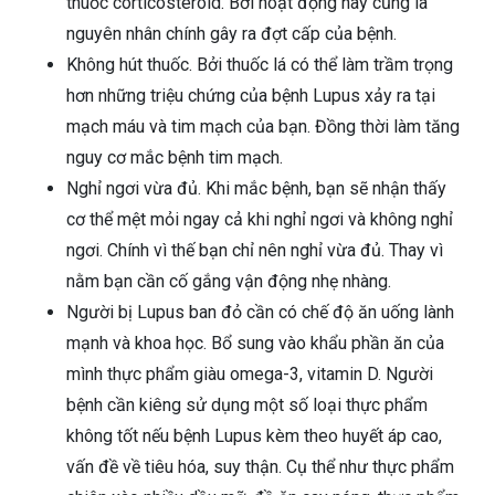
thuốc corticosteroid. Bởi hoạt động này cũng là
nguyên nhân chính gây ra đợt cấp của bệnh.
Không hút thuốc. Bởi thuốc lá có thể làm trầm trọng
hơn những triệu chứng của bệnh Lupus xảy ra tại
mạch máu và tim mạch của bạn. Đồng thời làm tăng
nguy cơ mắc bệnh tim mạch.
Nghỉ ngơi vừa đủ. Khi mắc bệnh, bạn sẽ nhận thấy
cơ thể mệt mỏi ngay cả khi nghỉ ngơi và không nghỉ
ngơi. Chính vì thế bạn chỉ nên nghỉ vừa đủ. Thay vì
nằm bạn cần cố gắng vận động nhẹ nhàng.
Người bị Lupus ban đỏ cần có chế độ ăn uống lành
mạnh và khoa học. Bổ sung vào khẩu phần ăn của
mình thực phẩm giàu omega-3, vitamin D. Người
bệnh cần kiêng sử dụng một số loại thực phẩm
không tốt nếu bệnh Lupus kèm theo huyết áp cao,
vấn đề về tiêu hóa, suy thận. Cụ thể như thực phẩm