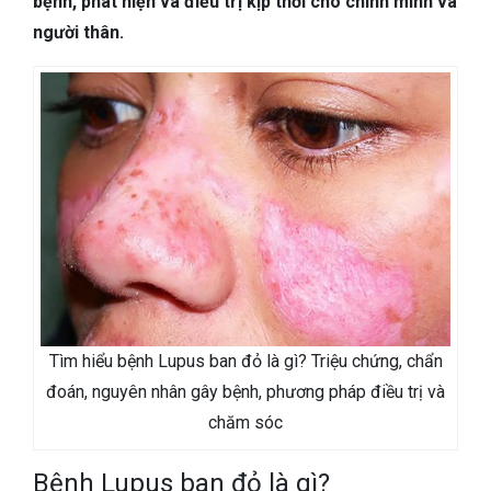
bệnh, phát hiện và điều trị kịp thời cho chính mình và
TIÊU HÓA
người thân.
DA LIỄU THẨM MỸ
NHA KHOA
Tìm hiểu bệnh Lupus ban đỏ là gì? Triệu chứng, chẩn
đoán, nguyên nhân gây bệnh, phương pháp điều trị và
chăm sóc
Bệnh Lupus ban đỏ là gì?