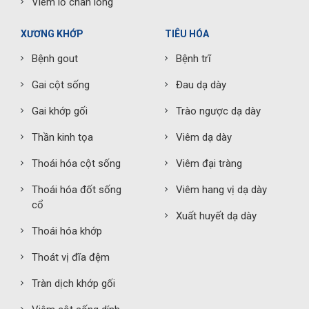
Viêm lỗ chân lông
XƯƠNG KHỚP
TIÊU HÓA
Bệnh gout
Bệnh trĩ
Gai cột sống
Đau dạ dày
Gai khớp gối
Trào ngược dạ dày
Thần kinh tọa
Viêm dạ dày
Thoái hóa cột sống
Viêm đại tràng
Thoái hóa đốt sống
Viêm hang vị dạ dày
cổ
Xuất huyết dạ dày
Thoái hóa khớp
Thoát vị đĩa đệm
Tràn dịch khớp gối