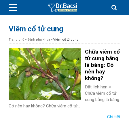
Viêm cổ tử cung
Trang chủ
»
Bệnh phụ khoa
»
Viêm cổ tử cung
Chữa viêm cổ
BỆNH DA LIỄU
tử cung bằng
lá bàng: Có
nên hay
BỆNH PHỤ KHOA
không?
BỆNH XƯƠNG KHỚP
Đặt lịch hẹn ×
Chữa viêm cổ tử
cung bằng lá bàng:
SỨC KHỎE GIỚI TÍNH
Có nên hay không? Chữa viêm cổ tử...
TAI – MŨI – HỌNG
Chi tiết