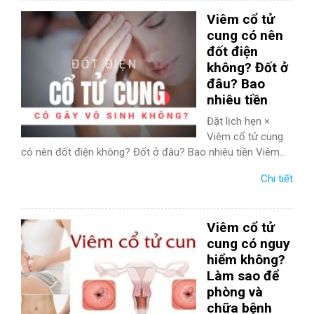
TIÊU HÓA
Viêm cổ tử
cung có nên
DA LIỄU THẨM MỸ
đốt điện
không? Đốt ở
NHA KHOA
đâu? Bao
nhiêu tiền
Đặt lịch hẹn ×
Viêm cổ tử cung
có nên đốt điện không? Đốt ở đâu? Bao nhiêu tiền Viêm...
Chi tiết
Viêm cổ tử
cung có nguy
hiểm không?
Làm sao để
phòng và
chữa bệnh