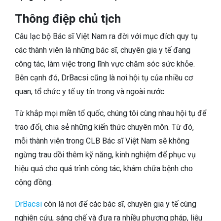
TIÊU HÓA
Thông điệp chủ tịch
DA LIỄU THẨM MỸ
Câu lạc bộ Bác sĩ Việt Nam ra đời với mục đích quy tụ
các thành viên là những bác sĩ, chuyên gia y tế đang
NHA KHOA
công tác, làm việc trong lĩnh vực chăm sóc sức khỏe.
Bên cạnh đó, DrBacsi cũng là nơi hội tụ của nhiều cơ
quan, tổ chức y tế uy tín trong và ngoài nước.
Từ khắp mọi miền tổ quốc, chúng tôi cùng nhau hội tụ để
trao đổi, chia sẻ những kiến thức chuyên môn. Từ đó,
mỗi thành viên trong CLB Bác sĩ Việt Nam sẽ không
ngừng trau dồi thêm kỹ năng, kinh nghiệm để phục vụ
hiệu quả cho quá trình công tác, khám chữa bệnh cho
cộng đồng.
DrBacsi
còn là nơi để các bác sĩ, chuyên gia y tế cùng
nghiên cứu, sáng chế và đưa ra nhiều phương pháp, liệu