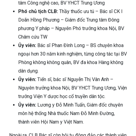
tâm Công nghệ cao, BV YHCT Trung Ương
Phó chủ tịch CLB:
Thầy thuốc ưu tú – Bác sĩ CK I
Doãn Hồng Phương – Giám đốc Trung tâm Đông
phương Y pháp – Nguyên Phó trưởng khoa Nội, BV
Châm cứu TW
Ủy viên:
Bác sĩ Phan Đình Long – BS chuyên khoa
ngoại hơn 30 năm kinh nghiệm, từng công tác tại BV
Phòng không không quân, BV đa khoa Hàng không
dân dụng.
Ủy viên:
Tiến sĩ, bác sĩ Nguyễn Thị Vân Anh –
Nguyên trưởng khoa Nội, BV YHCT Trung Ương, Viện
trưởng Viện Y dược học cổ truyền dân tộc.
Ủy viên:
Lương y Đỗ Minh Tuấn, Giám đốc chuyên
môn hệ thống Nhà thuốc Nam Đỗ Minh Đường,
thành viên Hội Nam y Việt Nam.
Ngoài ra, CLB Bác sĩ còn hội tụ đông đảo các thành viên