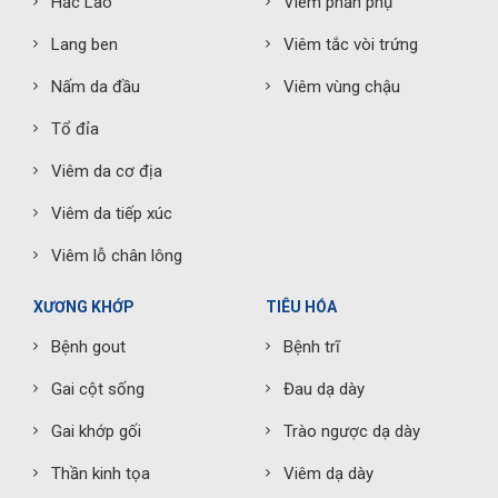
Hắc Lào
Viêm phần phụ
Lang ben
Viêm tắc vòi trứng
Nấm da đầu
Viêm vùng chậu
Tổ đỉa
Viêm da cơ địa
Viêm da tiếp xúc
Viêm lỗ chân lông
XƯƠNG KHỚP
TIÊU HÓA
Bệnh gout
Bệnh trĩ
Gai cột sống
Đau dạ dày
Gai khớp gối
Trào ngược dạ dày
Thần kinh tọa
Viêm dạ dày