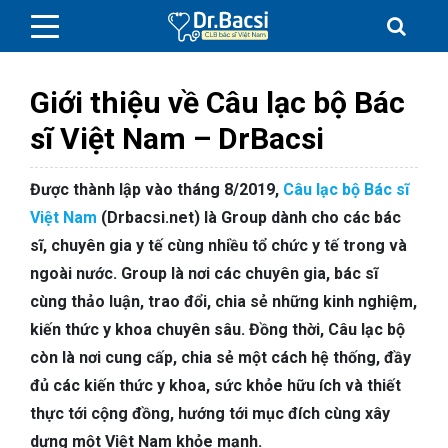
Giới thiệu về Câu lạc bộ Bác
sĩ Việt Nam – DrBacsi
Được thành lập vào tháng 8/2019,
Câu lạc bộ Bác sĩ
BỆNH DA LIỄU
Việt Nam
(Drbacsi.net) là Group dành cho các bác
sĩ, chuyên gia y tế cùng nhiều tổ chức y tế trong và
BỆNH PHỤ KHOA
ngoài nước. Group là nơi các chuyên gia, bác sĩ
BỆNH XƯƠNG KHỚP
cùng thảo luận, trao đổi, chia sẻ những kinh nghiệm,
kiến thức y khoa chuyên sâu. Đồng thời, Câu lạc bộ
SỨC KHỎE GIỚI TÍNH
còn là nơi cung cấp, chia sẻ một cách hệ thống, đầy
đủ các kiến thức y khoa, sức khỏe hữu ích và thiết
TAI – MŨI – HỌNG
thực tới cộng đồng, hướng tới mục đích cùng xây
dựng một Việt Nam khỏe mạnh.