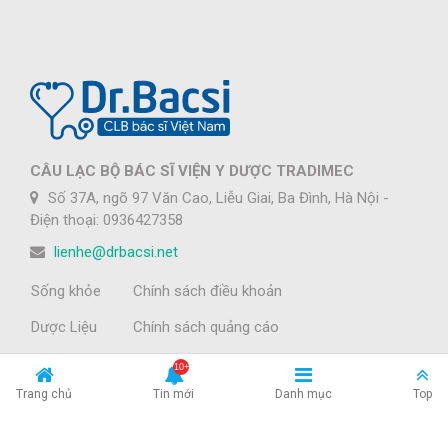
CÂU LẠC BỘ BÁC SĨ VIỆN Y DƯỢC TRADIMEC
Số 37A, ngõ 97 Văn Cao, Liễu Giai, Ba Đình, Hà Nội -
Điện thoại: 0936427358
lienhe@drbacsi.net
Sống khỏe
Chính sách điều khoản
Dược Liệu
Chính sách quảng cáo
Nha Khoa
Chính sách bảo mật
Trang chủ
Tin mới
Danh mục
Top
Tin tức
Về chúng tôi
Làm đẹp