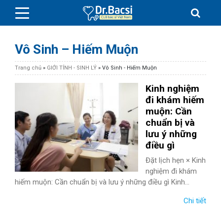
Vô Sinh – Hiếm Muộn
Trang chủ
»
GIỚI TÍNH - SINH LÝ
»
Vô Sinh - Hiếm Muộn
Kinh nghiệm
BỆNH DA LIỄU
đi khám hiếm
muộn: Cần
chuẩn bị và
BỆNH PHỤ KHOA
lưu ý những
điều gì
BỆNH XƯƠNG KHỚP
Đặt lịch hẹn × Kinh
nghiệm đi khám
SỨC KHỎE GIỚI TÍNH
hiếm muộn: Cần chuẩn bị và lưu ý những điều gì Kinh...
TAI – MŨI – HỌNG
Chi tiết