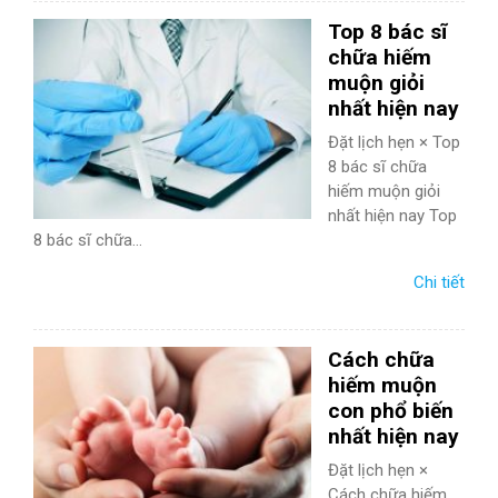
TIÊU HÓA
Top 8 bác sĩ
chữa hiếm
DA LIỄU THẨM MỸ
muộn giỏi
nhất hiện nay
NHA KHOA
Đặt lịch hẹn × Top
8 bác sĩ chữa
hiếm muộn giỏi
nhất hiện nay Top
8 bác sĩ chữa...
Chi tiết
Cách chữa
hiếm muộn
con phổ biến
nhất hiện nay
Đặt lịch hẹn ×
Cách chữa hiếm