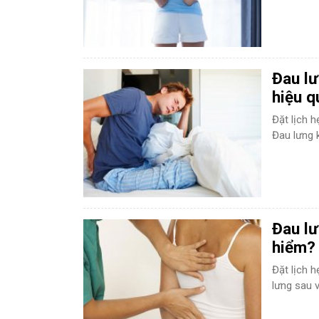
DA LIỄU THẨM MỸ
Mụn trứng cá
N
NHA KHOA
Viêm Nướu Răng
Đau lư
hiệu q
Đặt lịch 
Đau lưng k
Đau lư
hiểm?
Đặt lịch 
lưng sau v