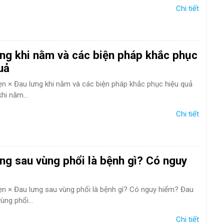
ám da
Rụng Tóc
Bạc Tóc
Chi tiết
Sâu Răng
Viêm Nha Chu
Đau Răng
Răng Ê Buốt
Viêm Tủ
ng khi nằm và các biện pháp khắc phục
uả
hẹn × Đau lưng khi nằm và các biện pháp khắc phục hiệu quả
hi nằm...
Chi tiết
ng sau vùng phổi là bệnh gì? Có nguy
hẹn × Đau lưng sau vùng phổi là bệnh gì? Có nguy hiểm? Đau
ùng phổi...
Chi tiết