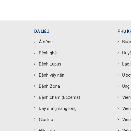
DA LIỄU
PHỤ K
Á sừng
Buồn
Bệnh ghẻ
Huyế
Bệnh Lupus
Lạc 
Bệnh vẩy nến
U xơ
Bệnh Zona
Ung 
Bệnh chàm (Eczema)
Viê
Dày sừng nang lông
Viêm
Giời leo
Viêm
Hắc Lào
Viê