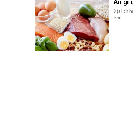
Ăn gì 
Đặt lịch h
trơn...