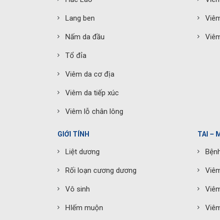
Lang ben
Viêm
Nấm da đầu
Viêm
Tổ đỉa
Viêm da cơ địa
Viêm da tiếp xúc
Viêm lỗ chân lông
GIỚI TÍNH
TAI – 
Liệt dương
Bệnh
Rối loạn cương dương
Viê
Vô sinh
Viê
HIếm muộn
Viêm