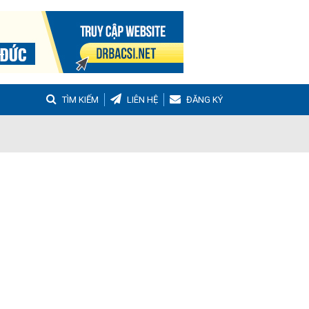
TÌM KIẾM
LIÊN HỆ
ĐĂNG KÝ
g
Buồng trứng đa nang
Hậu sản
nh Tọa
Viêm Khớp Dạng Thấp
 Muộn
m thanh quản
Ho