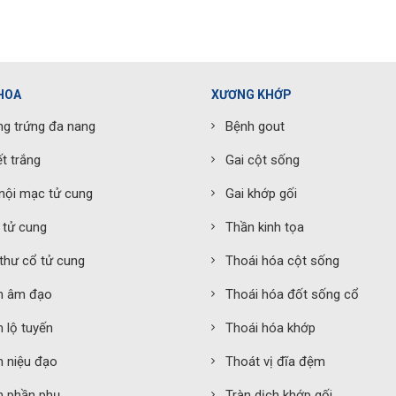
HOA
XƯƠNG KHỚP
g trứng đa nang
Bệnh gout
t trắng
Gai cột sống
nội mạc tử cung
Gai khớp gối
 tử cung
Thần kinh tọa
thư cổ tử cung
Thoái hóa cột sống
m âm đạo
Thoái hóa đốt sống cổ
 lộ tuyến
Thoái hóa khớp
 niệu đạo
Thoát vị đĩa đệm
m phần phụ
Tràn dịch khớp gối