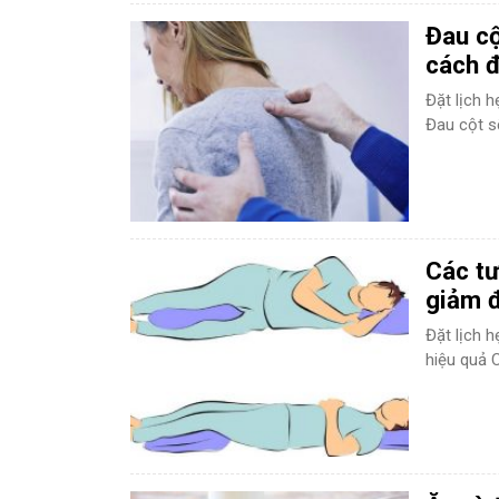
Đau cộ
cách đ
Đặt lịch 
Đau cột số
Các tư
giảm đ
Đặt lịch 
hiệu quả C