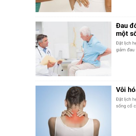
Đau đố
một s
Đặt lịch 
giảm đau 
Vôi hó
Đặt lịch 
sống cổ có