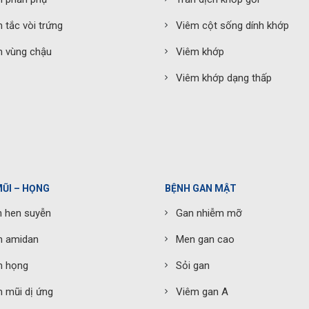
 tắc vòi trứng
Viêm cột sống dính khớp
 vùng chậu
Viêm khớp
Viêm khớp dạng thấp
MŨI – HỌNG
BỆNH GAN MẬT
 hen suyễn
Gan nhiễm mỡ
m amidan
Men gan cao
m họng
Sỏi gan
 mũi dị ứng
Viêm gan A