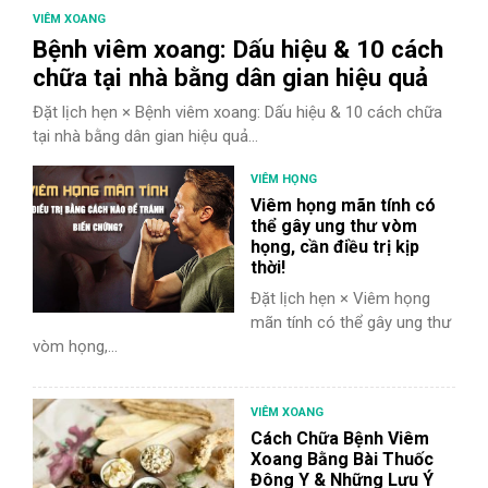
TIÊU HÓA
VIÊM XOANG
Bệnh viêm xoang: Dấu hiệu & 10 cách
DA LIỄU THẨM MỸ
chữa tại nhà bằng dân gian hiệu quả
Đặt lịch hẹn × Bệnh viêm xoang: Dấu hiệu & 10 cách chữa
NHA KHOA
tại nhà bằng dân gian hiệu quả...
VIÊM HỌNG
Viêm họng mãn tính có
thể gây ung thư vòm
họng, cần điều trị kịp
thời!
Đặt lịch hẹn × Viêm họng
mãn tính có thể gây ung thư
vòm họng,...
VIÊM XOANG
Cách Chữa Bệnh Viêm
Xoang Bằng Bài Thuốc
Đông Y & Những Lưu Ý