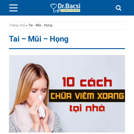
Trang chủ
»
Tai - Mũi - Họng
Tai – Mũi – Họng
BỆNH DA LIỄU
BỆNH PHỤ KHOA
BỆNH XƯƠNG KHỚP
SỨC KHỎE GIỚI TÍNH
TAI – MŨI – HỌNG