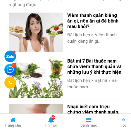
mật ong được...
Viêm thanh quản kiêng
ăn gì, nên ăn gì để bệnh
mau khỏi?
Đặt lịch hẹn × Viêm thanh
quản kiêng ăn gì,...
Bật mí 7 Bài thuốc nam
chữa viêm thanh quản và
những lưu ý khi thực hiện
Đặt lịch hẹn × Bật mí 7 Bài
thuốc nam...
Nhận biết sớm triệu
chứng viêm thanh quản,
ngăn chặn nguy cơ tử
vong
Trang chủ
Tin mới
Danh mục
Top