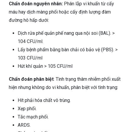
Chẩn đoán nguyên nhân:
Phân lập vi khuẩn từ cấy
máu hay dịch màng phổi hoặc cấy định lượng đàm
đường hô hấp dưới:
Dịch rửa phế quản phế nang qua nội soi (BAL). >
10
4
CFU/ml.
Lấy bệnh phẩm bằng bàn chải có bảo vệ (PBS). >
10
3
CFU/ml
Hút khí quản > 10
5
CFU/ml
Chẩn đoán phân biệt
: Tình trạng thâm nhiễm phổi xuất
hiện nhưng không do vi khuẩn, phân biệt với tình trạng:
Hít phải hóa chất vô trùng.
Xẹp phổi.
Tắc mạch phổi.
ARDS.