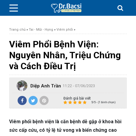
Trang chủ
»
Tai - Mũi - Họng
»
Viêm phổi
»
Viêm Phổi Bệnh Viện:
Nguyên Nhân, Triệu Chứng
BỆNH DA LIỄU
và Cách Điều Trị
BỆNH PHỤ KHOA
Diệp Anh Trần
11:22 - 07/06/2023
BỆNH XƯƠNG KHỚP
Đánh giá bài viết
5/5 - (1 bình chọn)
SỨC KHỎE GIỚI TÍNH
Viêm phổi bệnh viện là căn bệnh dễ gặp ở khoa hồi
TAI – MŨI – HỌNG
sức cấp cứu, có tỷ lệ tử vong và biến chứng cao