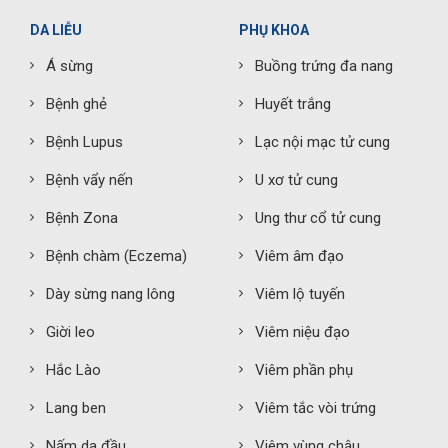
DA LIỄU
PHỤ KHOA
Á sừng
Buồng trứng đa nang
Bệnh ghẻ
Huyết trắng
Bệnh Lupus
Lạc nội mạc tử cung
Bệnh vẩy nến
U xơ tử cung
Bệnh Zona
Ung thư cổ tử cung
Bệnh chàm (Eczema)
Viêm âm đạo
Dày sừng nang lông
Viêm lộ tuyến
Giời leo
Viêm niệu đạo
Hắc Lào
Viêm phần phụ
Lang ben
Viêm tắc vòi trứng
Nấm da đầu
Viêm vùng chậu