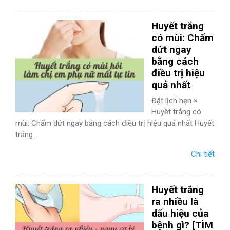
TIÊU HÓA
Huyết trắng
DA LIỄU THẨM MỸ
có mùi: Chấm
dứt ngay
NHA KHOA
bằng cách
điều trị hiệu
quả nhất
Đặt lịch hẹn ×
Huyết trắng có
mùi: Chấm dứt ngay bằng cách điều trị hiệu quả nhất Huyết
trắng...
Chi tiết
Huyết trắng
ra nhiều là
dấu hiệu của
bệnh gì? [TÌM