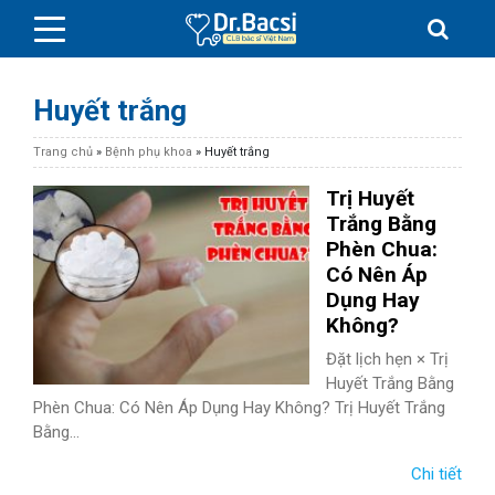
Huyết trắng
Trang chủ
»
Bệnh phụ khoa
»
Huyết trắng
Trị Huyết
BỆNH DA LIỄU
Trắng Bằng
Phèn Chua:
Có Nên Áp
BỆNH PHỤ KHOA
Dụng Hay
Không?
BỆNH XƯƠNG KHỚP
Đặt lịch hẹn × Trị
Huyết Trắng Bằng
SỨC KHỎE GIỚI TÍNH
Phèn Chua: Có Nên Áp Dụng Hay Không? Trị Huyết Trắng
Bằng...
TAI – MŨI – HỌNG
Chi tiết