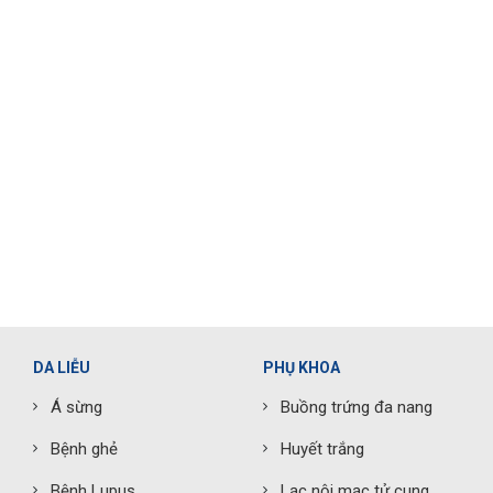
DA LIỄU
PHỤ KHOA
Á sừng
Buồng trứng đa nang
Bệnh ghẻ
Huyết trắng
Bệnh Lupus
Lạc nội mạc tử cung