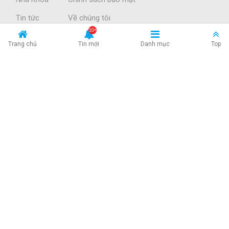
Tin tức
Về chúng tôi
Làm đẹp
Trang chủ
Tin mới
Danh mục
Top
ĐĂNG KÝ NHẬN TIN
Nhận những thông tin sức khỏe hữu ích và tin cậy nhất với
hơn 30.000 bài viết về bệnh, thuốc, thảo dược, thai kỳ, bí
quyết sống khỏe mỗi ngày.
KẾT NỐI VỚI CHÚNG TÔI
- ĐƯỢC BẢO VỆ BỞI DMCA
© Bản quyền nội dung thuộc về Drbacsi.net Câu lạc bộ bác
sĩ Việt Nam - Ghi rõ nguồn website khi chia sẻ nội dung
này.
Thông tin trên website này chỉ mang tính chất nội bộ tham khảo;
không được xem là tư vấn y khoa và không nhằm mục đích thay thế