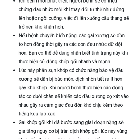
Khi bệnh mới phát triển, người bệnh sẽ có triệu
chứng đau nhức mỗi khi thay đổi tư thế như đứng
lên hoặc ngồi xuống, việc đi lên xuống cầu thang sẽ
trở nên khó khăn hơn.
Nếu bệnh chuyển biến nặng, các gai xương sẽ dần
to hơn đồng thời gây ra các cơn đau nhức dữ dội
hơn. Bạn có thể dễ dàng nhận biết tình trạng này khi
thực hiện cử động khớp gối nhanh và mạnh.
Lúc này phần sụn khớp có chức năng bảo vệ đầu
xương sẽ dần bị bào mòn, dịch nhờn tiết ra ít hơn
gây khô khớp. Khi người bệnh thực hiện các động
tác co duỗi chân sẽ khiến các đầu xương cọ xát vào
nhau gây ra cảm giác đau đớn khó chịu kèm theo
tiếng kêu lạo xạo.
Gai khớp gối khi đã bước sang giai đoạn nặng sẽ
gia tăng nguy cơ bị tràn dịch khớp gối, lúc này vùng