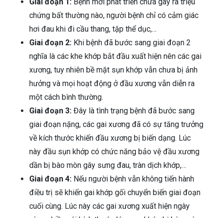
Giai đoạn 1:
Bệnh mới phát triển chưa gây ra triệu
chứng bất thường nào, người bệnh chỉ có cảm giác
hơi đau khi đi cầu thang, tập thể dục,…
Giai đoạn 2:
Khi bệnh đã bước sang giai đoạn 2
nghĩa là các khe khớp bắt đầu xuất hiện nên các gai
xương, tuy nhiên bề mặt sụn khớp vẫn chưa bị ảnh
hưởng và mọi hoạt động ở đầu xương vẫn diễn ra
một cách bình thường.
Giai đoạn 3:
Đây là tình trạng bệnh đã bước sang
giai đoạn nặng, các gai xương đã có sự tăng trưởng
về kích thước khiến đầu xương bị biến dạng. Lúc
này đầu sụn khớp có chức năng bảo vệ đầu xương
dần bị bào mòn gây sưng đau, tràn dịch khớp,…
Giai đoạn 4:
Nếu người bệnh vẫn không tiến hành
điều trị sẽ khiến gai khớp gối chuyển biến giai đoạn
cuối cùng. Lúc này các gai xương xuất hiện ngày