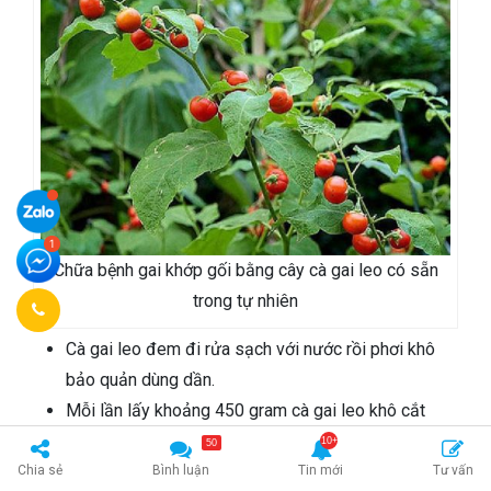
Chữa bệnh gai khớp gối bằng cây cà gai leo có sẵn
trong tự nhiên
Cà gai leo đem đi rửa sạch với nước rồi phơi khô
bảo quản dùng dần.
Mỗi lần lấy khoảng 450 gram cà gai leo khô cắt
thành khúc ngắn rồi cho vào chảo nóng sao đến khi
50
ngả vàng thì tắt bếp.
Chia sẻ
Bình luận
Tin mới
Tư vấn