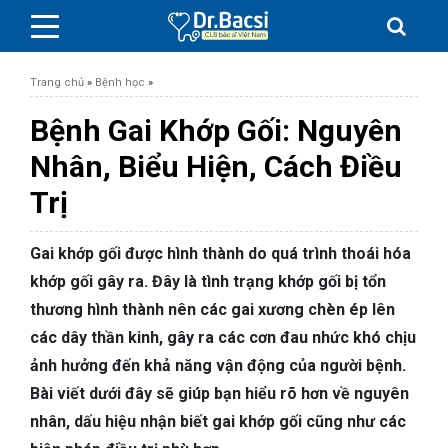
Trang chủ
»
Bệnh học
»
Bệnh Gai Khớp Gối: Nguyên
Nhân, Biểu Hiện, Cách Điều
Trị
BỆNH DA LIỄU
BỆNH PHỤ KHOA
Gai khớp gối được hình thành do quá trình thoái hóa
khớp gối gây ra. Đây là tình trạng khớp gối bị tổn
BỆNH XƯƠNG KHỚP
thương hình thành nên các gai xương chèn ép lên
các dây thần kinh, gây ra các cơn đau nhức khó chịu
SỨC KHỎE GIỚI TÍNH
ảnh hưởng đến khả năng vận động của người bệnh.
Bài viết dưới đây sẽ giúp bạn hiểu rõ hơn về nguyên
TAI – MŨI – HỌNG
nhân, dấu hiệu nhận biết gai khớp gối cũng như các