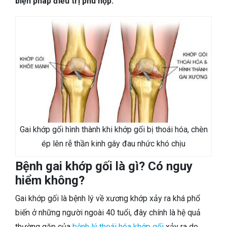
biện pháp điều trị phù hợp.
TIÊU HÓA
DA LIỄU THẨM MỸ
NHA KHOA
Gai khớp gối hình thành khi khớp gối bị thoái hóa, chèn
ép lên rễ thần kinh gây đau nhức khó chịu
Bệnh gai khớp gối là gì? Có nguy
hiểm không?
Gai khớp gối là bệnh lý về xương khớp xảy ra khá phổ
biến ở những người ngoài 40 tuổi, đây chính là hệ quả
thường gặp của
bệnh lý thoái hóa khớp gối
xảy ra do