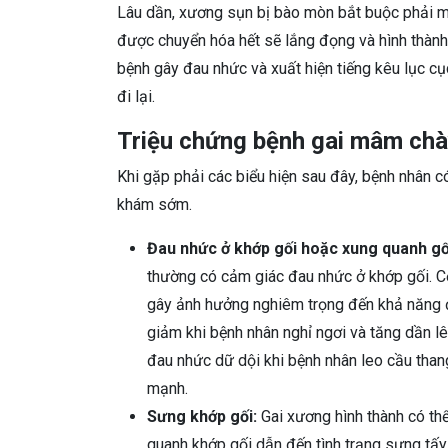
Lâu dần, xương sụn bị bào mòn bắt buộc phải m
được chuyển hóa hết sẽ lắng đọng và hình thành
bệnh gây đau nhức và xuất hiện tiếng kêu lục cụ
đi lại.
Triệu chứng bệnh gai mâm chà
Khi gặp phải các biểu hiện sau đây, bệnh nhân 
khám sớm.
Đau nhức ở khớp gối hoặc xung quanh gố
thường có cảm giác đau nhức ở khớp gối. C
gây ảnh hưởng nghiêm trọng đến khả năng đ
giảm khi bệnh nhân nghỉ ngơi và tăng dần l
đau nhức dữ dội khi bệnh nhân leo cầu tha
mạnh.
Sưng khớp gối:
Gai xương hình thành có th
quanh khớp gối dẫn đến tình trạng sưng tấ