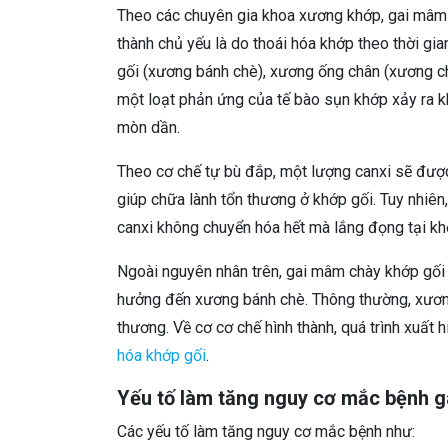
Theo các chuyên gia khoa xương khớp, gai mâm 
thành chủ yếu là do thoái hóa khớp theo thời gia
gối (xương bánh chè), xương ống chân (xương ch
một loạt phản ứng của tế bào sụn khớp xảy ra 
mòn dần.
Theo cơ chế tự bù đắp, một lượng canxi sẽ được t
giúp chữa lành tổn thương ở khớp gối. Tuy nhiên
canxi không chuyển hóa hết mà lắng đọng tại kh
Ngoài nguyên nhân trên, gai mâm chày khớp gối 
hưởng đến xương bánh chè. Thông thường, xương
thương. Về cơ cơ chế hình thành, quá trình xuất
hóa khớp gối
.
Yếu tố làm tăng nguy cơ mắc bệnh 
Các yếu tố làm tăng nguy cơ mắc bệnh như: