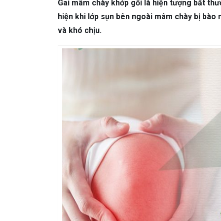
DA LIỄU THẨM MỸ
Mụn trứng cá
N
Gai mâm chày khớp gối là hiện tượng bất thư
hiện khi lớp sụn bên ngoài mâm chày bị bào
NHA KHOA
Viêm Nướu Răng
và khó chịu.