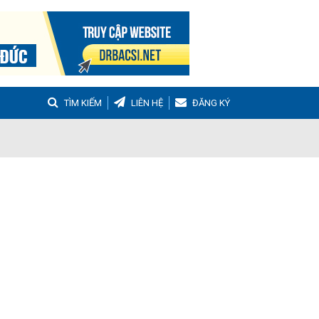
TÌM KIẾM
LIÊN HỆ
ĐĂNG KÝ
g
Buồng trứng đa nang
Hậu sản
nh Tọa
Viêm Khớp Dạng Thấp
 Muộn
m thanh quản
Ho