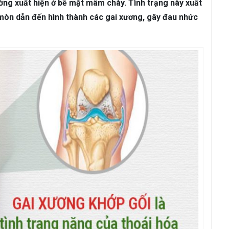
ám da
Rụng Tóc
Bạc Tóc
ờng xuất hiện ở bề mặt mâm chày. Tình trạng này xuất
 mòn dẫn đến hình thành các gai xương, gây đau nhức
Sâu Răng
Viêm Nha Chu
Đau Răng
Răng Ê Buốt
Viêm Tủ