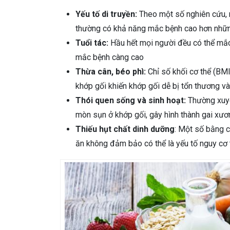
Yếu tố di truyền:
Theo một số nghiên cứu, 
thường có khả năng mắc bệnh cao hơn nhữn
Tuổi tác:
Hầu hết mọi người đều có thể mắc 
mắc bệnh càng cao
Thừa cân, béo phì:
Chỉ số khối cơ thể (BMI
khớp gối khiến khớp gối dễ bị tổn thương và
Thói quen sống và sinh hoạt:
Thường xuyê
mòn sụn ở khớp gối, gây hình thành gai xươ
Thiếu hụt chất dinh dưỡng
: Một số bằng c
ăn không đảm bảo có thể là yếu tố nguy cơ