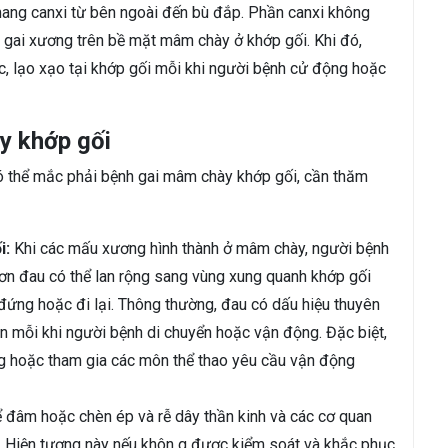
ang canxi từ bên ngoài đến bù đắp. Phần canxi không
 gai xương trên bề mặt mâm chày ở khớp gối. Khi đó,
c, lạo xạo tại khớp gối mỗi khi người bệnh cử động hoặc
y khớp gối
có thể mắc phải bệnh gai mâm chày khớp gối, cần thăm
i:
Khi các mấu xương hình thành ở mâm chày, người bệnh
ơn đau có thể lan rộng sang vùng xung quanh khớp gối
ứng hoặc đi lại. Thông thường, đau có dấu hiệu thuyên
ên mỗi khi người bệnh di chuyển hoặc vận động. Đặc biệt,
ng hoặc tham gia các môn thể thao yêu cầu vận động
ể đâm hoặc chèn ép và rễ dây thần kinh và các cơ quan
y. Hiện tượng này nếu khôn g được kiểm soát và khắc phục