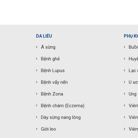
DA LIỄU
PHỤ K
Á sừng
Buồn
Bệnh ghẻ
Huyế
Bệnh Lupus
Lạc 
Bệnh vẩy nến
U xơ
Bệnh Zona
Ung 
Bệnh chàm (Eczema)
Viê
Dày sừng nang lông
Viêm
Giời leo
Viêm