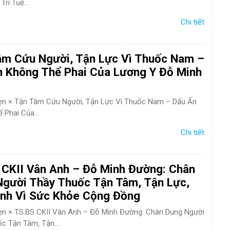
ám da
Rụng Tóc
Bạc Tóc
Trí Tuệ...
Chi tiết
Sâu Răng
Viêm Nha Chu
Đau Răng
Răng Ê Buốt
Viêm Tủ
âm Cứu Người, Tận Lực Vì Thuốc Nam –
n Không Thể Phai Của Lương Y Đỗ Minh
hẹn × Tận Tâm Cứu Người, Tận Lực Vì Thuốc Nam – Dấu Ấn
 Phai Của...
Chi tiết
 CKII Vân Anh – Đỗ Minh Đường: Chân
Người Thầy Thuốc Tận Tâm, Tận Lực,
ình Vì Sức Khỏe Cộng Đồng
hẹn × TS.BS CKII Vân Anh – Đỗ Minh Đường: Chân Dung Người
c Tận Tâm, Tận...