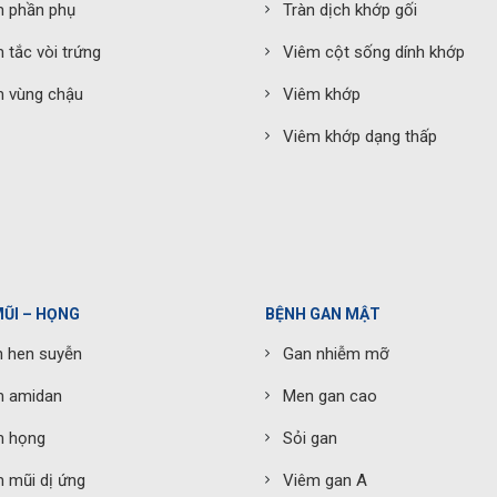
m phần phụ
Tràn dịch khớp gối
 tắc vòi trứng
Viêm cột sống dính khớp
 vùng chậu
Viêm khớp
Viêm khớp dạng thấp
MŨI – HỌNG
BỆNH GAN MẬT
 hen suyễn
Gan nhiễm mỡ
m amidan
Men gan cao
m họng
Sỏi gan
 mũi dị ứng
Viêm gan A