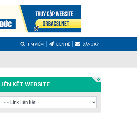
TÌM KIẾM
LIÊN HỆ
ĐĂNG KÝ
g
Buồng trứng đa nang
Hậu sản
LIÊN KẾT WEBSITE
nh Tọa
Viêm Khớp Dạng Thấp
 Muộn
m thanh quản
Ho