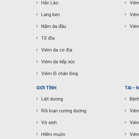
Hắc Lào
Viê
Lang ben
Viêm
Nấm da đầu
Viêm
Tổ đỉa
Viêm da cơ địa
Viêm da tiếp xúc
Viêm lỗ chân lông
GIỚI TÍNH
TAI – 
Liệt dương
Bệnh
Rối loạn cương dương
Viê
Vô sinh
Viê
HIếm muộn
Viêm