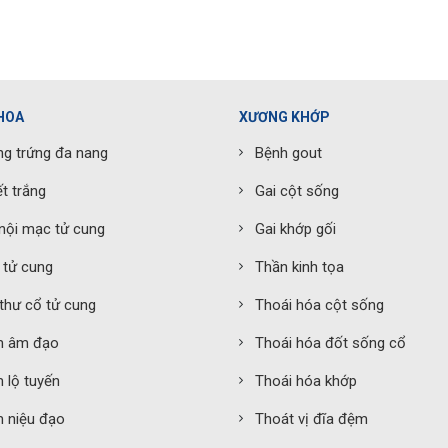
HOA
XƯƠNG KHỚP
g trứng đa nang
Bệnh gout
t trắng
Gai cột sống
nội mạc tử cung
Gai khớp gối
 tử cung
Thần kinh tọa
thư cổ tử cung
Thoái hóa cột sống
m âm đạo
Thoái hóa đốt sống cổ
 lộ tuyến
Thoái hóa khớp
 niệu đạo
Thoát vị đĩa đệm