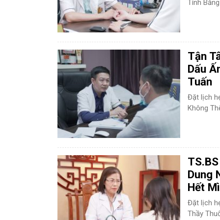
DA LIỄU THẨM MỸ
Mụn trứng cá
N
Tính Bằng 
NHA KHOA
Viêm Nướu Răng
Tận T
Dấu Ấ
Tuấn
Đặt lịch 
Không Thể
TS.BS
Dung 
Hết M
Đặt lịch 
Thầy Thuố