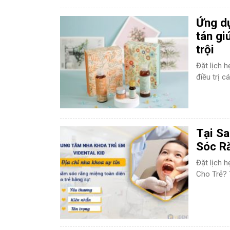
Ứng dụ
tán gi
trội
Đặt lịch 
điều trị cá
Tại S
Sóc R
Đặt lịch 
Cho Trẻ? 