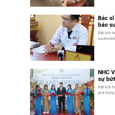
Bác sĩ
báo s
Đặt lịch 
suckhoedo
NHC Vi
sự bứt
Đặt lịch 
phá trong 