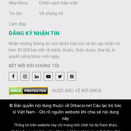
Nha Khoa
Chính sách bảo mật
Tin tức
Về chúng tôi
Làm đẹp
ĐĂNG KÝ NHẬN TIN
Nhận những thông tin sức khỏe hữu ích và tin cậy nhất với
hơn 30.000 bài viết về bệnh, thuốc, thảo dược, thai kỳ, bí
quyết sống khỏe mỗi ngày.
KẾT NỐI VỚI CHÚNG TÔI
- ĐƯỢC BẢO VỆ BỞI DMCA
© Bản quyền nội dung thuộc về Drbacsi.net Câu lạc bộ bác
sĩ Việt Nam - Ghi rõ nguồn website khi chia sẻ nội dung
này.
Thông tin trên website này chỉ mang tính chất nội bộ tham khảo;