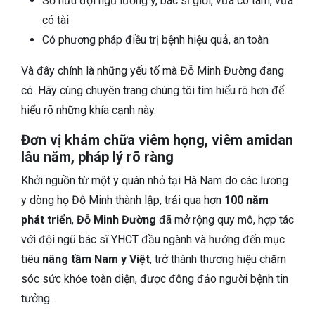
Sở hữu đội ngũ lương y, bác sĩ giỏi, vừa có tâm, vừa
có tài
Có phương pháp điều trị bệnh hiệu quả, an toàn
Và đây chính là những yếu tố mà Đỗ Minh Đường đang
có. Hãy cùng chuyên trang chúng tôi tìm hiểu rõ hơn để
hiểu rõ những khía cạnh này.
Đơn vị khám chữa viêm họng, viêm amidan
lâu năm, pháp lý rõ ràng
Khởi nguồn từ một y quán nhỏ tại Hà Nam do các lương
y dòng họ Đỗ Minh thành lập, trải qua hơn
100 năm
phát triển
,
Đỗ Minh Đường
đã mở rộng quy mô, hợp tác
với đội ngũ bác sĩ YHCT đầu ngành và hướng đến mục
tiêu
nâng tầm Nam y Việt
, trở thành thương hiệu chăm
sóc sức khỏe toàn diện, được đông đảo người bệnh tin
tưởng.