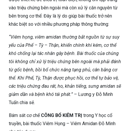
vào triệu chứng bên ngoài mà còn xử lý căn nguyên từ
bên trong cơ thể. Đây là lý do giúp bài thuốc trở nên
khác biệt so với nhiều phương pháp thông thường:
“Viêm họng, viêm amidan thường bắt nguồn từ sự suy
yếu của Phế – Tỳ – Thận, khiến chính khí kém, cơ thể
khó chống lại tác nhân gây bệnh. Bài thuốc của chúng
tôi không chỉ xử lý triệu chứng bên ngoài mà phải đánh
từ gốc bệnh, bồi bổ chức năng tạng phủ, cân bằng cơ
thể. Khi Phế, Tỳ, Thận được phục hồi, cơ thể tự bảo vệ,
các triệu chứng đau rát, ho, khản tiếng, sưng amidan sẽ
giảm dần và bệnh khó tái phát.”
– Lương y Đỗ Minh
Tuấn chia sẻ.
Bám sát cơ chế
CÔNG BỔ KIÊM TRỊ
trong Y học cổ
truyền, bài thuốc Viêm Họng – Viêm Amidan Đỗ Minh