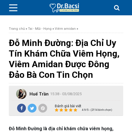
Trang chủ
»
Tai - Mũi - Họng
»
Viêm amidan
»
Đỗ Minh Đường: Địa Chỉ Uy
Tín Khám Chữa Viêm Họng,
BỆNH DA LIỄU
Viêm Amidan Được Đông
Đảo Bà Con Tin Chọn
BỆNH PHỤ KHOA
BỆNH XƯƠNG KHỚP
Huế Trần
15:38 - 03/08/2025
SỨC KHỎE GIỚI TÍNH
Đánh giá bài viết
4.9/5 - (2114 bình chọn)
TAI – MŨI – HỌNG
Đỗ Minh Đường là địa chỉ khám chữa viêm họng,