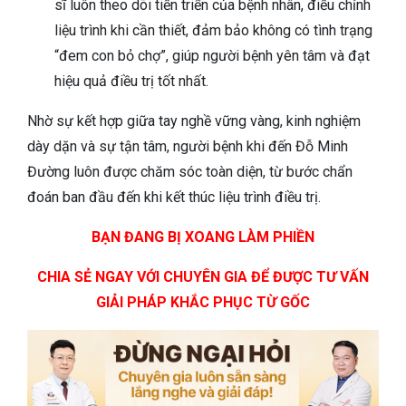
sĩ luôn theo dõi tiến triển của bệnh nhân, điều chỉnh
liệu trình khi cần thiết, đảm bảo không có tình trạng
“đem con bỏ chợ”, giúp người bệnh yên tâm và đạt
hiệu quả điều trị tốt nhất.
Nhờ sự kết hợp giữa tay nghề vững vàng, kinh nghiệm
dày dặn và sự tận tâm, người bệnh khi đến Đỗ Minh
Đường luôn được chăm sóc toàn diện, từ bước chẩn
đoán ban đầu đến khi kết thúc liệu trình điều trị.
BẠN ĐANG BỊ XOANG LÀM PHIỀN
CHIA SẺ NGAY VỚI CHUYÊN GIA ĐỂ ĐƯỢC TƯ VẤN
GIẢI PHÁP KHẮC PHỤC TỪ GỐC