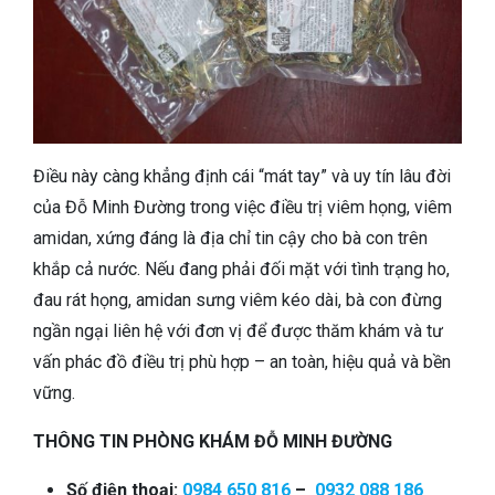
Điều này càng khẳng định cái “mát tay” và uy tín lâu đời
của Đỗ Minh Đường trong việc điều trị viêm họng, viêm
amidan, xứng đáng là địa chỉ tin cậy cho bà con trên
khắp cả nước. Nếu đang phải đối mặt với tình trạng ho,
đau rát họng, amidan sưng viêm kéo dài, bà con đừng
ngần ngại liên hệ với đơn vị để được thăm khám và tư
vấn phác đồ điều trị phù hợp – an toàn, hiệu quả và bền
vững.
THÔNG TIN PHÒNG KHÁM ĐỖ MINH ĐƯỜNG
Số điện thoại:
0984 650 816
–
0932 088 186