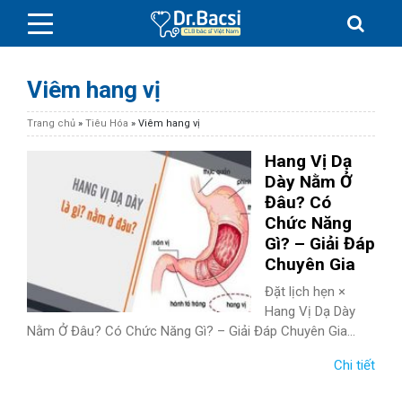
Viêm hang vị
Trang chủ
»
Tiêu Hóa
»
Viêm hang vị
Hang Vị Dạ
BỆNH DA LIỄU
Dày Nằm Ở
Đâu? Có
Chức Năng
BỆNH PHỤ KHOA
Gì? – Giải Đáp
Chuyên Gia
BỆNH XƯƠNG KHỚP
Đặt lịch hẹn ×
Hang Vị Dạ Dày
SỨC KHỎE GIỚI TÍNH
Nằm Ở Đâu? Có Chức Năng Gì? – Giải Đáp Chuyên Gia...
TAI – MŨI – HỌNG
Chi tiết