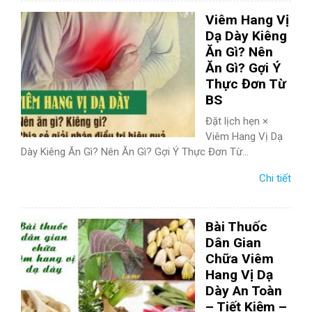
TIÊU HÓA
Viêm Hang Vị
Dạ Dày Kiêng
DA LIỄU THẨM MỸ
Ăn Gì? Nên
Ăn Gì? Gợi Ý
NHA KHOA
Thực Đơn Từ
BS
Đặt lịch hẹn ×
Viêm Hang Vị Dạ
Dày Kiêng Ăn Gì? Nên Ăn Gì? Gợi Ý Thực Đơn Từ...
Chi tiết
Bài Thuốc
Dân Gian
Chữa Viêm
Hang Vị Dạ
Dày An Toàn
– Tiết Kiệm –