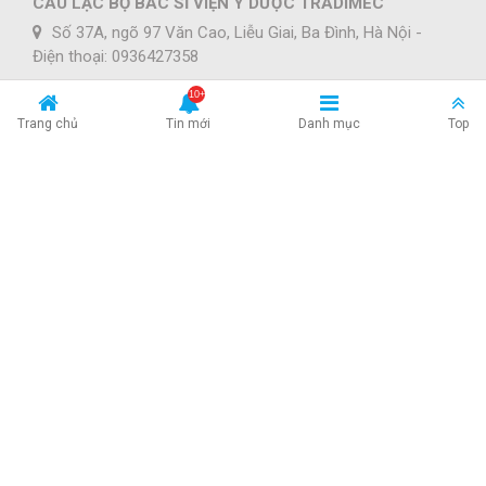
CÂU LẠC BỘ BÁC SĨ VIỆN Y DƯỢC TRADIMEC
Số 37A, ngõ 97 Văn Cao, Liễu Giai, Ba Đình, Hà Nội -
Điện thoại: 0936427358
lienhe@drbacsi.net
Trang chủ
Tin mới
Danh mục
Top
Sống khỏe
Chính sách điều khoản
Dược Liệu
Chính sách quảng cáo
Nha Khoa
Chính sách bảo mật
Tin tức
Về chúng tôi
Làm đẹp
ĐĂNG KÝ NHẬN TIN
Nhận những thông tin sức khỏe hữu ích và tin cậy nhất với
hơn 30.000 bài viết về bệnh, thuốc, thảo dược, thai kỳ, bí
quyết sống khỏe mỗi ngày.
KẾT NỐI VỚI CHÚNG TÔI