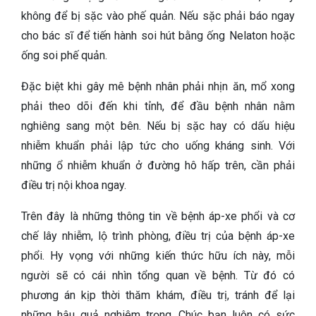
không để bị sặc vào phế quản. Nếu sặc phải báo ngay
cho bác sĩ để tiến hành soi hút bằng ống Nelaton hoặc
ống soi phế quản.
Đặc biệt khi gây mê bệnh nhân phải nhịn ăn, mổ xong
phải theo dõi đến khi tỉnh, để đầu bệnh nhân nằm
nghiêng sang một bên. Nếu bị sặc hay có dấu hiệu
nhiễm khuẩn phải lập tức cho uống kháng sinh. Với
những ổ nhiễm khuẩn ở đường hô hấp trên, cần phải
điều trị nội khoa ngay.
Trên đây là những thông tin về bệnh áp-xe phổi và cơ
chế lây nhiễm, lộ trình phòng, điều trị của bệnh áp-xe
phổi. Hy vọng với những kiến thức hữu ích này, mỗi
người sẽ có cái nhìn tổng quan về bệnh. Từ đó có
phương án kịp thời thăm khám, điều trị, tránh để lại
những hậu quả nghiêm trọng. Chúc bạn luôn có sức