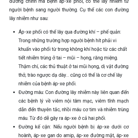
đường chính mà bệnh áp-xe phổi, có thể lây nhiễm từ
người bệnh sang người thường. Cụ thể các con đường
lây nhiễm như sau:
Áp-xe phổi có thể lây qua đường khí – phế quản:
Trong những trường hợp người bệnh hít phải vi
khuẩn vào phổi từ trong không khí hoặc từ các chất
tiết nhiễm trùng ở tai – mũi – họng, răng miệng.
Thậm chí, các thủ thuật ở tai mũi họng, dị vật đường
thở, trào ngược dạ dày… cũng có thể là cơ chế lây
nhiễm của bệnh áp-xe phổi.
Đường máu: Con đường lây nhiễm này liên quan đến
các bệnh lý về viêm nội tâm mạc, viêm tĩnh mạch
dẫn đến thuyên tắc, nhồi máu cơ tim và nhiễm trùng
máu. Từ đó dễ gây ra áp-xe ở cả hai phổi.
Đường kế cận: Nếu người bệnh bị áp-xe dưới cơ
hoành, áp-xe gan do amip, áp-xe đường mật, áp-xe