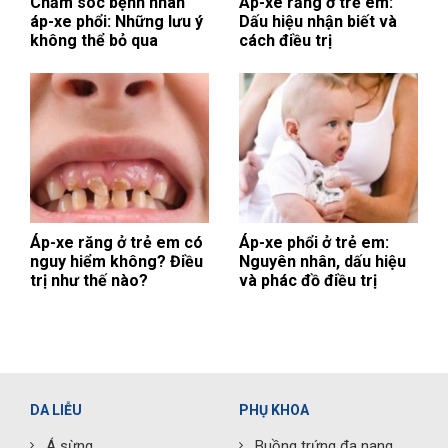
Chăm sóc bệnh nhân
Áp-xe răng ở trẻ em:
áp-xe phổi: Những lưu ý
Dấu hiệu nhận biết và
không thể bỏ qua
cách điều trị
Áp-xe răng ở trẻ em có
Áp-xe phổi ở trẻ em:
nguy hiểm không? Điều
Nguyên nhân, dấu hiệu
trị như thế nào?
và phác đồ điều trị
DA LIỄU
PHỤ KHOA
Á sừng
Buồng trứng đa nang