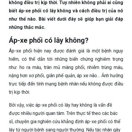
TIÊU HÓA
không điều trị kịp thời. Tuy nhiên không phải ai cũng
biết áp-xe phổi có lây không và cách điều trị của nó
DA LIỄU THẨM MỸ
như thế nào. Bài viết dưới đây sẽ giúp bạn giải đáp
những thắc mắc.
NHA KHOA
Áp-xe phổi có lây không?
Áp-xe phổi hiện nay được đánh giá là một bệnh nguy
hiểm, có thể dẫn tới những biến chứng nghiêm trọng
như: ho ra máu, tràn mủ màng phổi, nhiễm trùng máu,
nặng hơn xơ phổi, giãn phế quản, áp xe não… Ảnh hưởng
trực tiếp đến tính mạng bệnh nhân nếu không được điều
trị kịp thời.
Bởi vậy, việc áp-xe phổi có lây hay không là vấn đề
được nhiều người quan tâm. Trên thực tế theo các bác
sĩ, chuyên gia nghiên cứu khẳng định áp-xe phổi có thể
lây từ người bệnh sang người thường. Nếu tác nhân gây