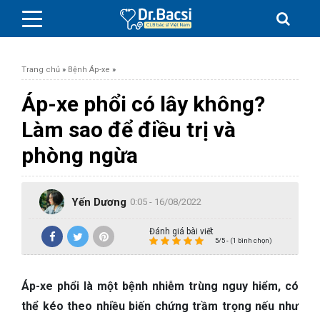
Trang chủ
»
Bệnh Áp-xe
»
Áp-xe phổi có lây không?
Làm sao để điều trị và
BỆNH DA LIỄU
phòng ngừa
BỆNH PHỤ KHOA
Yến Dương
0:05 - 16/08/2022
BỆNH XƯƠNG KHỚP
Đánh giá bài viết
5/5 - (1 bình chọn)
SỨC KHỎE GIỚI TÍNH
Áp-xe phổi là một bệnh nhiễm trùng nguy hiểm, có
TAI – MŨI – HỌNG
thể kéo theo nhiều biến chứng trầm trọng nếu như