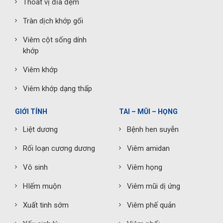
Thoát vị đĩa đệm
Tràn dịch khớp gối
Viêm cột sống dính
khớp
Viêm khớp
Viêm khớp dạng thấp
GIỚI TÍNH
TAI – MŨI – HỌNG
Liệt dương
Bệnh hen suyễn
Rối loạn cương dương
Viêm amidan
Vô sinh
Viêm họng
HIếm muộn
Viêm mũi dị ứng
Xuất tinh sớm
Viêm phế quản