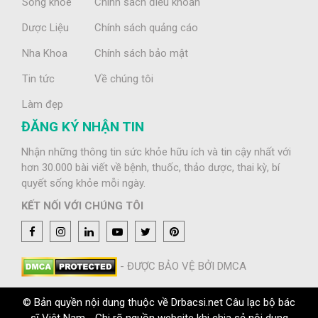
Sống khỏe
Chính sách điều khoản
Dược Liệu
Chính sách quảng cáo
Nha Khoa
Chính sách bảo mật
Tin tức
Về chúng tôi
Làm đẹp
ĐĂNG KÝ NHẬN TIN
Nhận những thông tin sức khỏe hữu ích và tin cậy nhất với
hơn 30.000 bài viết về bệnh, thuốc, thảo dược, thai kỳ, bí
quyết sống khỏe mỗi ngày.
KẾT NỐI VỚI CHÚNG TÔI
- ĐƯỢC BẢO VỆ BỞI DMCA
© Bản quyền nội dung thuộc về Drbacsi.net Câu lạc bộ bác
sĩ Việt Nam - Ghi rõ nguồn website khi chia sẻ nội dung