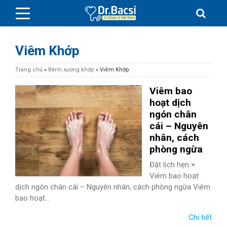
Viêm Khớp
Trang chủ
»
Bệnh xương khớp
»
Viêm Khớp
Viêm bao
BỆNH DA LIỄU
hoạt dịch
ngón chân
cái – Nguyên
BỆNH PHỤ KHOA
nhân, cách
phòng ngừa
BỆNH XƯƠNG KHỚP
Đặt lịch hẹn ×
Viêm bao hoạt
SỨC KHỎE GIỚI TÍNH
dịch ngón chân cái – Nguyên nhân, cách phòng ngừa Viêm
bao hoạt...
TAI – MŨI – HỌNG
Chi tiết