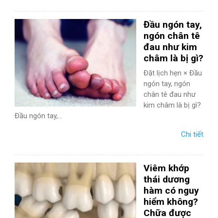
TIÊU HÓA
Đầu ngón tay,
DA LIỄU THẨM MỸ
ngón chân tê
đau như kim
NHA KHOA
châm là bị gì?
Đặt lịch hẹn × Đầu
ngón tay, ngón
chân tê đau như
kim châm là bị gì?
Đầu ngón tay,...
Chi tiết
Viêm khớp
thái dương
hàm có nguy
hiểm không?
Chữa được