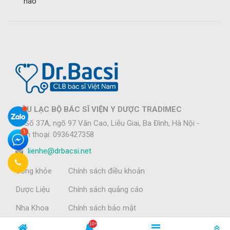
não
CÂU LẠC BỘ BÁC SĨ VIỆN Y DƯỢC TRADIMEC
Số 37A, ngõ 97 Văn Cao, Liễu Giai, Ba Đình, Hà Nội -
Điện thoại: 0936427358
lienhe@drbacsi.net
Sống khỏe
Chính sách điều khoản
Dược Liệu
Chính sách quảng cáo
Nha Khoa
Chính sách bảo mật
Tin tức
Về chúng tôi