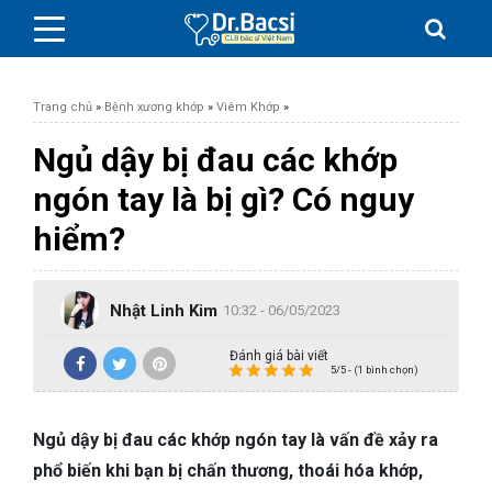
Trang chủ
»
Bệnh xương khớp
»
Viêm Khớp
»
Ngủ dậy bị đau các khớp
ngón tay là bị gì? Có nguy
BỆNH DA LIỄU
hiểm?
BỆNH PHỤ KHOA
Nhật Linh Kim
10:32 - 06/05/2023
BỆNH XƯƠNG KHỚP
Đánh giá bài viết
5/5 - (1 bình chọn)
SỨC KHỎE GIỚI TÍNH
Ngủ dậy bị đau các khớp ngón tay là vấn đề xảy ra
TAI – MŨI – HỌNG
phổ biến khi bạn bị chấn thương, thoái hóa khớp,