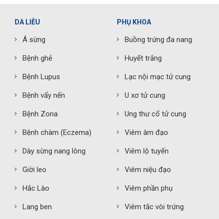
DA LIỄU
PHỤ KHOA
Á sừng
Buồng trứng đa nang
Bệnh ghẻ
Huyết trắng
Bệnh Lupus
Lạc nội mạc tử cung
Bệnh vẩy nến
U xơ tử cung
Bệnh Zona
Ung thư cổ tử cung
Bệnh chàm (Eczema)
Viêm âm đạo
Dày sừng nang lông
Viêm lộ tuyến
Giời leo
Viêm niệu đạo
Hắc Lào
Viêm phần phụ
Lang ben
Viêm tắc vòi trứng