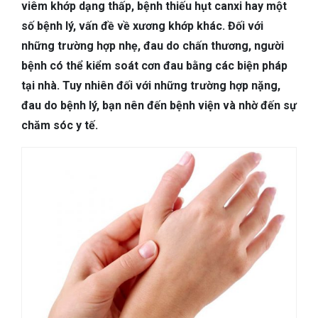
TIÊU HÓA
viêm khớp dạng thấp, bệnh thiếu hụt canxi hay một
số bệnh lý, vấn đề về xương khớp khác. Đối với
DA LIỄU THẨM MỸ
những trường hợp nhẹ, đau do chấn thương, người
bệnh có thể kiểm soát cơn đau bằng các biện pháp
NHA KHOA
tại nhà. Tuy nhiên đối với những trường hợp nặng,
đau do bệnh lý, bạn nên đến bệnh viện và nhờ đến sự
chăm sóc y tế.