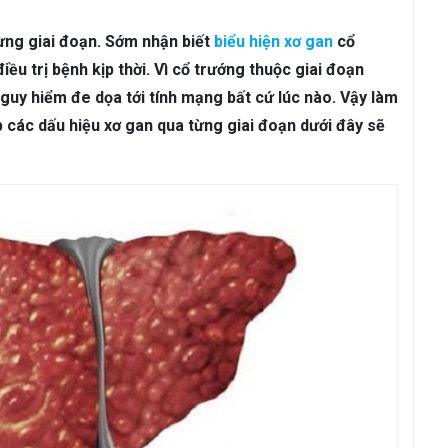
ám da
Rụng Tóc
Bạc Tóc
ừng giai đoạn. Sớm nhận biết
biểu hiện xơ gan
cổ
Sâu Răng
Viêm Nha Chu
Đau Răng
Răng Ê Buốt
Viêm Tủ
ều trị bệnh kịp thời. Vì cổ trướng thuộc giai đoạn
guy hiểm đe dọa tới tính mạng bất cứ lúc nào. Vậy làm
 các dấu hiệu xơ gan qua từng giai đoạn dưới đây sẽ