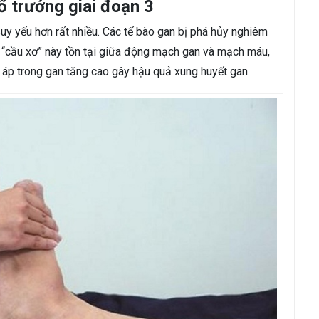
ổ trướng giai đoạn 3
suy yếu hơn rất nhiều. Các tế bào gan bị phá hủy nghiêm
ác “cầu xơ” này tồn tại giữa động mạch gan và mạch máu,
 áp trong gan tăng cao gây hậu quả xung huyết gan.