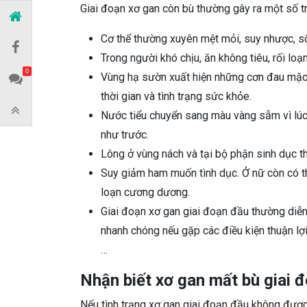
Giai đoạn xơ gan còn bù thường gây ra một số t
Cơ thể thường xuyên mệt mỏi, suy nhược, số
Trong người khó chịu, ăn không tiêu, rối loạn
0
Vùng hạ sườn xuất hiện những cơn đau mặ
thời gian và tình trạng sức khỏe.
Nước tiểu chuyển sang màu vàng sẫm vì lúc
như trước.
Lông ở vùng nách và tại bộ phận sinh dục t
Suy giảm ham muốn tình dục. Ở nữ còn có thể 
loạn cương dương.
Giai đoạn xơ gan giai đoạn đầu thường diễn 
nhanh chóng nếu gặp các điều kiện thuận lợ
…
Nhận biết xơ gan mất bù giai 
Nếu tình trạng xơ gan giai đoạn đầu không được