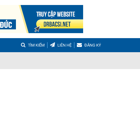
TÌM KIẾM
LIÊN HỆ
ĐĂNG KÝ
g
Buồng trứng đa nang
Hậu sản
nh Tọa
Viêm Khớp Dạng Thấp
 Muộn
m thanh quản
Ho