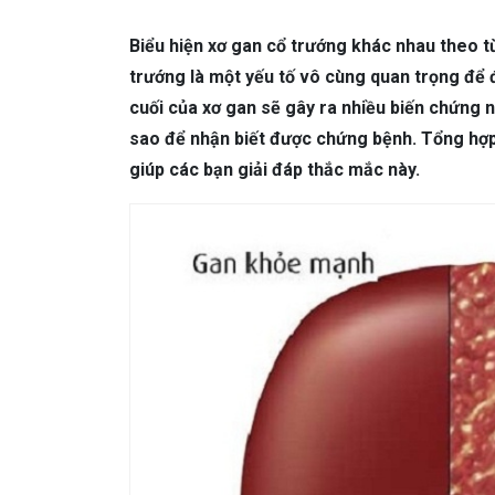
DA LIỄU THẨM MỸ
Mụn trứng cá
N
Biểu hiện xơ gan cổ trướng khác nhau theo t
NHA KHOA
Viêm Nướu Răng
trướng là một yếu tố vô cùng quan trọng để đi
cuối của xơ gan sẽ gây ra nhiều biến chứng n
sao để nhận biết được chứng bệnh. Tổng hợp
giúp các bạn giải đáp thắc mắc này.