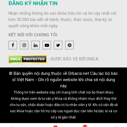
ĐĂNG KÝ NHẬN TIN
Nhận những thông tin sức khỏe hữu ích và tin cậy nhất với
hơn 30.000 bài viết về bệnh, thuốc, thảo dược, thai kỳ, bí
quyết sống khỏe mỗi ngày.
KẾT NỐI VỚI CHÚNG TÔI
- ĐƯỢC BẢO VỆ BỞI DMCA
© Bản quyền nội dung thuộc về Drbacsi.net Câu lạc bộ bác
sĩ Việt Nam - Ghi rõ nguồn website khi chia sẻ nội dung
này.
Thông tin trên website này chỉ mang tính chất nội bộ tham khảo;
không được xem là tư vấn y khoa và không nhằm mục đích thay thế
cho tư vấn, chẩn đoán hoặc điều trị từ nhân viên y tế. Khi có vấn đề về
sức khỏe hoặc cần hỗ trợ cấp cứu người đọc cần liên hệ bác sĩ và cơ
sở y tế gần nhất.