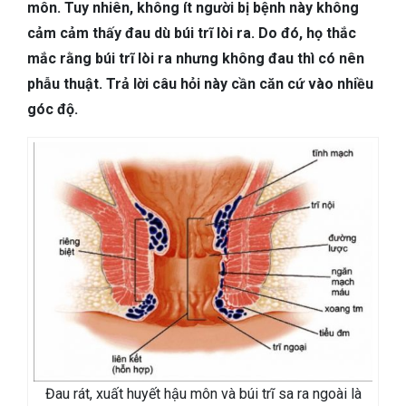
TIÊU HÓA
môn. Tuy nhiên, không ít người bị bệnh này không
cảm cảm thấy đau dù búi trĩ lòi ra. Do đó, họ thắc
DA LIỄU THẨM MỸ
mắc rằng búi trĩ lòi ra nhưng không đau thì có nên
phẫu thuật. Trả lời câu hỏi này cần căn cứ vào nhiều
NHA KHOA
góc độ.
Đau rát, xuất huyết hậu môn và búi trĩ sa ra ngoài là