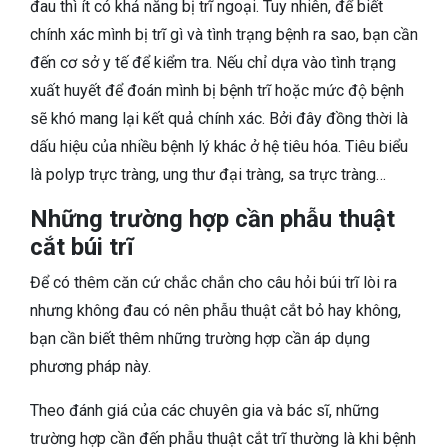
đau thì ít có khả năng bị trĩ ngoại. Tuy nhiên, để biết
chính xác mình bị trĩ gì và tình trạng bệnh ra sao, bạn cần
đến cơ sở y tế để kiểm tra. Nếu chỉ dựa vào tình trạng
xuất huyết để đoán mình bị bệnh trĩ hoặc mức độ bệnh
sẽ khó mang lại kết quả chính xác. Bởi đây đồng thời là
dấu hiệu của nhiều bệnh lý khác ở hệ tiêu hóa. Tiêu biểu
là polyp trực tràng, ung thư đại tràng, sa trực tràng…
Những trường hợp cần phẫu thuật
cắt búi trĩ
Để có thêm căn cứ chắc chắn cho câu hỏi búi trĩ lòi ra
nhưng không đau có nên phẫu thuật cắt bỏ hay không,
bạn cần biết thêm những trường hợp cần áp dụng
phương pháp này.
Theo đánh giá của các chuyên gia và bác sĩ, những
trường hợp cần đến phẫu thuật cắt trĩ thường là khi bệnh