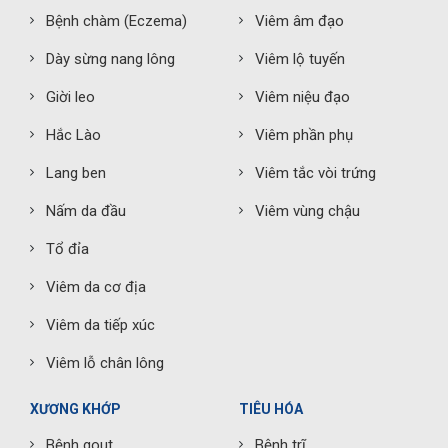
Bệnh chàm (Eczema)
Viêm âm đạo
Dày sừng nang lông
Viêm lộ tuyến
Giời leo
Viêm niệu đạo
Hắc Lào
Viêm phần phụ
Lang ben
Viêm tắc vòi trứng
Nấm da đầu
Viêm vùng chậu
Tổ đỉa
Viêm da cơ địa
Viêm da tiếp xúc
Viêm lỗ chân lông
XƯƠNG KHỚP
TIÊU HÓA
Bệnh gout
Bệnh trĩ