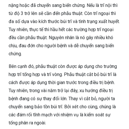
nặng hoặc đã chuyển sang biến chứng. Nếu là trĩ nội thì
từ độ 3 trở lên sẽ cần đến phẫu thuật. Còn trĩ ngoại thì
đa số dựa vào kích thước búi trĩ và tình trạng xuất huyết.
Tuy nhiên, thực tế thì hầu hết các trường hợp trĩ ngoại
đều cần phẫu thuật. Nguyên nhân là nó gây nhiều khó
chịu, đau đớn cho người bệnh và dễ chuyển sang biến
chứng.
Bên cạnh đó, phẫu thuật còn được áp dụng cho trường
hợp trĩ tổng hợp và trĩ vòng. Phẫu thuật cắt bỏ búi trĩ là
cách được áp dụng thời gian trước trong điều trị bệnh.
Tuy nhiên, trong vài năm trở lại đây, xu hướng điều trị
bệnh đang có sự thay đổi lớn. Thay vì cắt bỏ, người ta
chuyển sang bảo tồn búi trĩ. Bởi xét cho cùng, chúng là
các đám rối tĩnh mạch với nhiệm vụ là kiểm soát sự
tống phân ra ngoài.