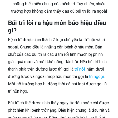
những biểu hiện chung của bệnh trĩ. Tuy nhiên, nhiều
trường hợp không cảm thấy đau dù búi trĩ lòi ra ngoài
Búi trĩ lòi ra hậu môn báo hiệu điều
gì?
Bệnh trĩ được chia thành 2 loại chủ yếu là: Trĩ nội và trĩ
ngoại. Chúng đều là những căn bệnh ở hậu môn. Bản
chất của các búi trĩ là các đám rối tĩnh mạch bị phình
giãn quá mức và mất khả năng đàn hồi. Nếu búi trĩ hình
thành phía trên đường lược thì gọi là
trĩ nội
; nằm dưới
đường lược và ngoài mép hậu môn thì gọi là
trĩ ngoại
.
Một số trường hợp bị đồng thời cả hai loại được gọi là
trĩ hỗn hợp.
Búi trĩ có thể được nhìn thấy ngay từ đầu hoặc chỉ được
phát hiện khi bệnh trở nặng. Biểu hiện chung là đau rát và
ngứa ngáy ở hậu môn. Đồng thời, người bệnh có thể bị