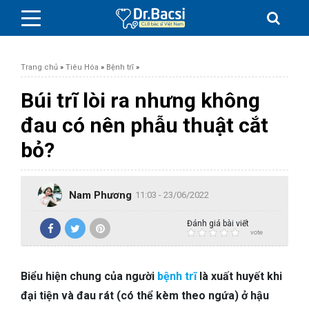
Trang chủ
»
Tiêu Hóa
»
Bệnh trĩ
»
Búi trĩ lòi ra nhưng không
đau có nên phẫu thuật cắt
BỆNH DA LIỄU
bỏ?
BỆNH PHỤ KHOA
Nam Phương
11:03 - 23/06/2022
BỆNH XƯƠNG KHỚP
Đánh giá bài viết
vote
SỨC KHỎE GIỚI TÍNH
Biểu hiện chung của người
bệnh trĩ
là xuất huyết khi
TAI – MŨI – HỌNG
đại tiện và đau rát (có thể kèm theo ngứa) ở hậu