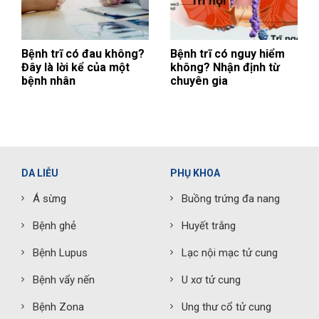
Bệnh trĩ có đau không?
Bệnh trĩ có nguy hiểm
Đây là lời kể của một
không? Nhận định từ
bệnh nhân
chuyên gia
DA LIỄU
PHỤ KHOA
Á sừng
Buồng trứng đa nang
Bệnh ghẻ
Huyết trắng
Bệnh Lupus
Lạc nội mạc tử cung
Bệnh vẩy nến
U xơ tử cung
Bệnh Zona
Ung thư cổ tử cung