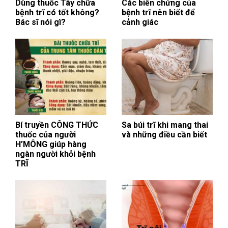
Dùng thuốc Tây chữa
Các biến chứng của
bệnh trĩ có tốt không?
bệnh trĩ nên biết để
Bác sĩ nói gì?
cảnh giác
Bí truyền CÔNG THỨC
Sa búi trĩ khi mang thai
thuốc của người
và những điều cần biết
H’MÔNG giúp hàng
ngàn người khỏi bệnh
TRĨ