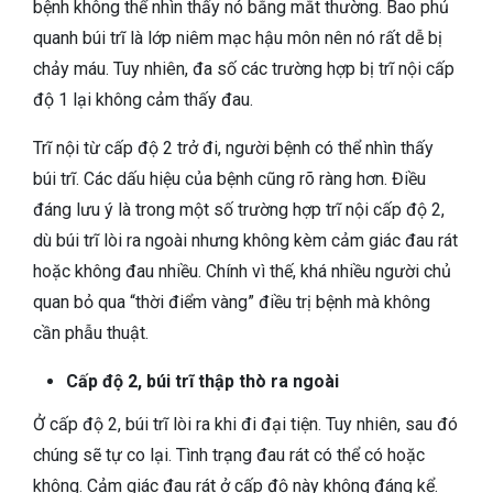
bệnh không thể nhìn thấy nó bằng mắt thường. Bao phủ
quanh búi trĩ là lớp niêm mạc hậu môn nên nó rất dễ bị
chảy máu. Tuy nhiên, đa số các trường hợp bị trĩ nội cấp
độ 1 lại không cảm thấy đau.
Trĩ nội từ cấp độ 2 trở đi, người bệnh có thể nhìn thấy
búi trĩ. Các dấu hiệu của bệnh cũng rõ ràng hơn. Điều
đáng lưu ý là trong một số trường hợp trĩ nội cấp độ 2,
dù búi trĩ lòi ra ngoài nhưng không kèm cảm giác đau rát
hoặc không đau nhiều. Chính vì thế, khá nhiều người chủ
quan bỏ qua “thời điểm vàng” điều trị bệnh mà không
cần phẫu thuật.
Cấp độ 2, búi trĩ thập thò ra ngoài
Ở cấp độ 2, búi trĩ lòi ra khi đi đại tiện. Tuy nhiên, sau đó
chúng sẽ tự co lại. Tình trạng đau rát có thể có hoặc
không. Cảm giác đau rát ở cấp độ này không đáng kể.