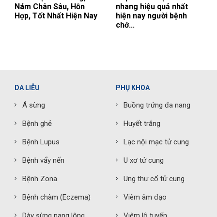
Nám Chân Sâu, Hỗn
nhang hiệu quả nhất
Hợp, Tốt Nhất Hiện Nay
hiện nay người bệnh
chớ...
DA LIỄU
PHỤ KHOA
Á sừng
Buồng trứng đa nang
Bệnh ghẻ
Huyết trắng
Bệnh Lupus
Lạc nội mạc tử cung
Bệnh vẩy nến
U xơ tử cung
Bệnh Zona
Ung thư cổ tử cung
Bệnh chàm (Eczema)
Viêm âm đạo
Dày sừng nang lông
Viêm lộ tuyến