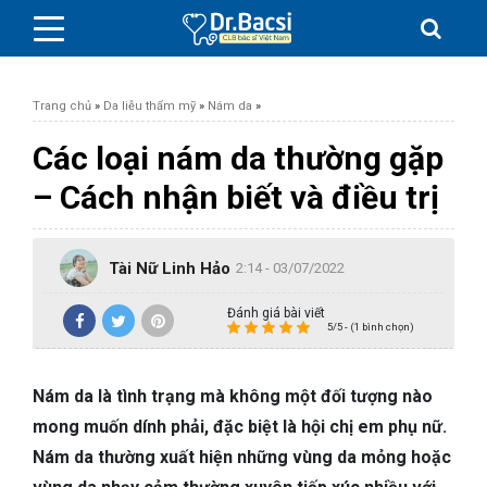
Trang chủ
»
Da liễu thẩm mỹ
»
Nám da
»
Các loại nám da thường gặp
– Cách nhận biết và điều trị
BỆNH DA LIỄU
Tài Nữ Linh Hảo
BỆNH PHỤ KHOA
2:14 - 03/07/2022
Đánh giá bài viết
BỆNH XƯƠNG KHỚP
5/5 - (1 bình chọn)
SỨC KHỎE GIỚI TÍNH
Nám da là tình trạng mà không một đối tượng nào
mong muốn dính phải, đặc biệt là hội chị em phụ nữ.
TAI – MŨI – HỌNG
Nám da thường xuất hiện những vùng da mỏng hoặc