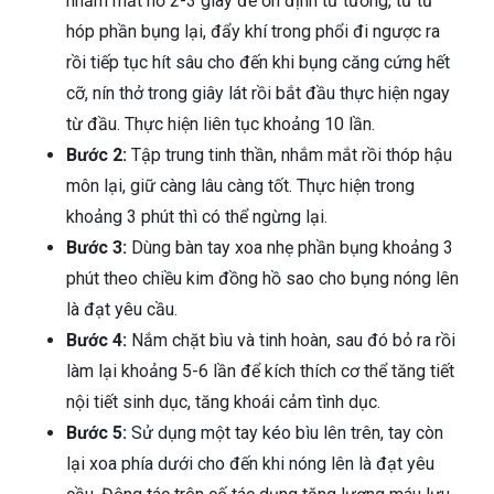
nhắm mắt hờ 2-3 giây để ổn định tư tưởng, từ từ
hóp phần bụng lại, đẩy khí trong phổi đi ngược ra
rồi tiếp tục hít sâu cho đến khi bụng căng cứng hết
cỡ, nín thở trong giây lát rồi bắt đầu thực hiện ngay
từ đầu. Thực hiện liên tục khoảng 10 lần.
Bước 2:
Tập trung tinh thần, nhắm mắt rồi thóp hậu
môn lại, giữ càng lâu càng tốt. Thực hiện trong
khoảng 3 phút thì có thể ngừng lại.
Bước 3:
Dùng bàn tay xoa nhẹ phần bụng khoảng 3
phút theo chiều kim đồng hồ sao cho bụng nóng lên
là đạt yêu cầu.
Bước 4:
Nắm chặt bìu và tinh hoàn, sau đó bỏ ra rồi
làm lại khoảng 5-6 lần để kích thích cơ thể tăng tiết
nội tiết sinh dục, tăng khoái cảm tình dục.
Bước 5:
Sử dụng một tay kéo bìu lên trên, tay còn
lại xoa phía dưới cho đến khi nóng lên là đạt yêu