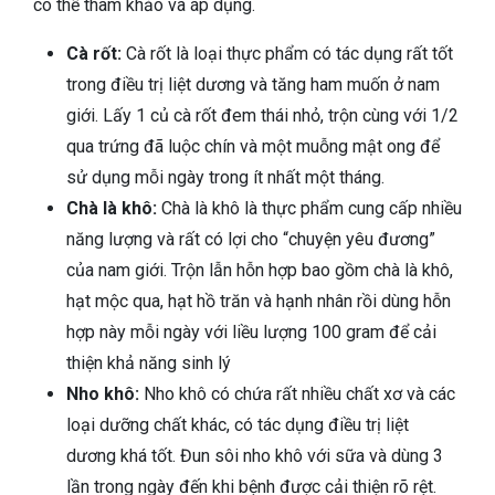
có thể tham khảo và áp dụng.
Cà rốt:
Cà rốt là loại thực phẩm có tác dụng rất tốt
trong điều trị liệt dương và tăng ham muốn ở nam
giới. Lấy 1 củ cà rốt đem thái nhỏ, trộn cùng với 1/2
qua trứng đã luộc chín và một muỗng mật ong để
sử dụng mỗi ngày trong ít nhất một tháng.
Chà là khô:
Chà là khô là thực phẩm cung cấp nhiều
năng lượng và rất có lợi cho “chuyện yêu đương”
của nam giới. Trộn lẫn hỗn hợp bao gồm chà là khô,
hạt mộc qua, hạt hồ trăn và hạnh nhân rồi dùng hỗn
hợp này mỗi ngày với liều lượng 100 gram để cải
thiện khả năng sinh lý
Nho khô:
Nho khô có chứa rất nhiều chất xơ và các
loại dưỡng chất khác, có tác dụng điều trị liệt
dương khá tốt. Đun sôi nho khô với sữa và dùng 3
lần trong ngày đến khi bệnh được cải thiện rõ rệt.