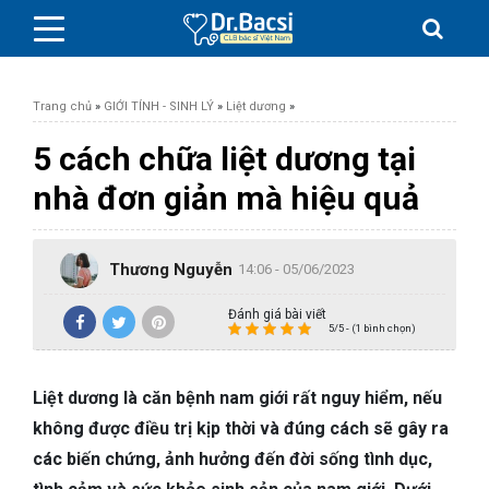
Trang chủ
»
GIỚI TÍNH - SINH LÝ
»
Liệt dương
»
5 cách chữa liệt dương tại
nhà đơn giản mà hiệu quả
BỆNH DA LIỄU
Thương Nguyễn
BỆNH PHỤ KHOA
14:06 - 05/06/2023
Đánh giá bài viết
BỆNH XƯƠNG KHỚP
5/5 - (1 bình chọn)
SỨC KHỎE GIỚI TÍNH
Liệt dương là căn bệnh nam giới rất nguy hiểm, nếu
không được điều trị kịp thời và đúng cách sẽ gây ra
TAI – MŨI – HỌNG
các biến chứng, ảnh hưởng đến đời sống tình dục,