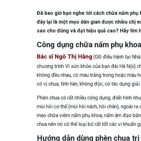
DA LIỄU THẨM MỸ
Mụn trứng cá
N
Đã bao giờ bạn nghe tới cách chữa nấm phụ
NHA KHOA
Viêm Nướu Răng
đây lại là một mẹo dân gian được nhiều chị e
sao cho đúng và đạt hiệu quả cao? Hãy tìm hi
Công dụng chữa nấm phụ khoa
Bác sĩ Ngô Thị Hằng
(GĐ điều hành tại Nhà
chương trình Vì sức khỏe của bạn đài Hà Nội) cho
không đều nhau, có màu trắng trong hoặc màu hơ
có vị chua, tính hàn, không độc, có tác dụng giải
Phèn chua có rất nhiều công dụng, điển hình như
mùi hôi cơ thể (mùi hôi nách, hôi chân), ngoài ra 
mẹo chữa viêm nấm phụ khoa, nấm âm đạo bằng 
chua nên nó có thể loại bỏ rất tốt các vi khuẩn g
Hướng dẫn dùng phèn chua tr