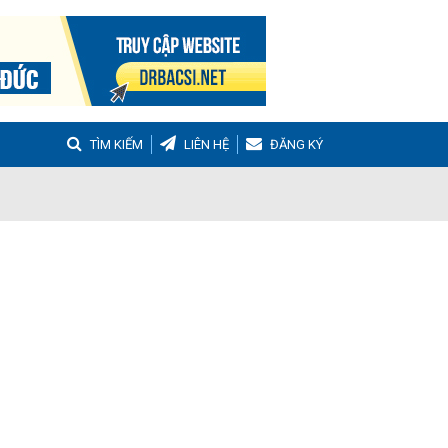
TÌM KIẾM
LIÊN HỆ
ĐĂNG KÝ
g
Buồng trứng đa nang
Hậu sản
nh Tọa
Viêm Khớp Dạng Thấp
 Muộn
m thanh quản
Ho