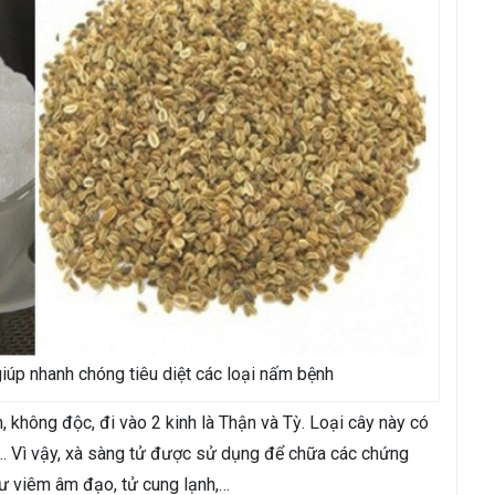
iúp nhanh chóng tiêu diệt các loại nấm bệnh
, không độc, đi vào 2 kinh là Thận và Tỳ. Loại cây này có
a… Vì vậy, xà sàng tử được sử dụng để chữa các chứng
hư viêm âm đạo, tử cung lạnh,…