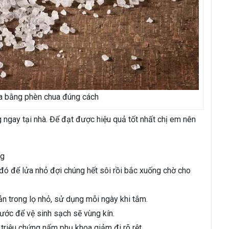
 bằng phèn chua đúng cách
 ngay tại nhà. Để đạt được hiệu quả tốt nhất chị em nên
ng
 đó để lửa nhỏ đợi chúng hết sôi rồi bắc xuống chờ cho
ản trong lọ nhỏ, sử dụng mỗi ngày khi tắm.
ước để vệ sinh sạch sẽ vùng kín.
 triệu chứng nấm phụ khoa giảm đi rõ rệt.