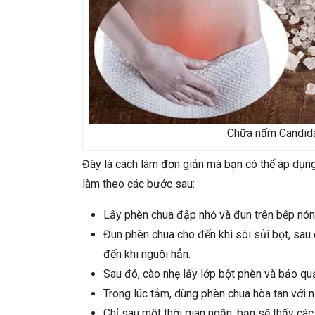
Chữa nấm Candida
Đây là cách làm đơn giản mà bạn có thể áp dụng
làm theo các bước sau:
Lấy phèn chua đập nhỏ và đun trên bếp nó
Đun phèn chua cho đến khi sôi sủi bọt, sau
đến khi nguội hẳn.
Sau đó, cào nhẹ lấy lớp bột phèn và bảo qu
Trong lúc tắm, dùng phèn chua hòa tan với n
Chỉ sau một thời gian ngắn, bạn sẽ thấy các