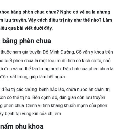
ám da
Rụng Tóc
Bạc Tóc
 khoa bằng phèn chua chưa? Nghe có vẻ xa lạ nhưng
Sâu Răng
Viêm Nha Chu
Đau Răng
Răng Ê Buốt
Viêm Tủ
m lưu truyền. Vậy cách điều trị này như thế nào? Làm
ểu qua bài viết dưới đây.
 bằng phèn chua
 thuốc nam gia truyền Đỗ Minh Đường, Cố vấn y khoa trên
 biết phèn chua là một loại muối tinh có kích cỡ to, nhỏ
i đục và có thể tan trong nước.
Đặc tính của phèn chua là
 độc, sát trùng, giúp làm hết ngứa.
 điều trị các chứng bệnh hắc lào, chữa nước ăn chân, trị
còn có thể trị ho.
Bên cạnh đó, dân gian còn lưu truyền
phèn chua. Chính vì tính kháng khuẩn mạnh của phèn
ây bệnh tại vùng kín của chị em.
ị nấm phụ khoa