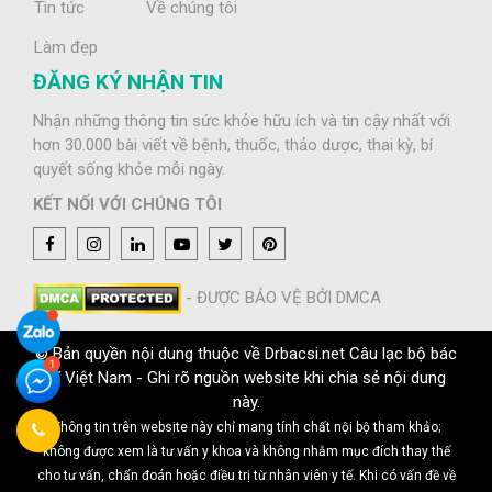
Tin tức
Về chúng tôi
Làm đẹp
ĐĂNG KÝ NHẬN TIN
Nhận những thông tin sức khỏe hữu ích và tin cậy nhất với
hơn 30.000 bài viết về bệnh, thuốc, thảo dược, thai kỳ, bí
quyết sống khỏe mỗi ngày.
KẾT NỐI VỚI CHÚNG TÔI
- ĐƯỢC BẢO VỆ BỞI DMCA
© Bản quyền nội dung thuộc về Drbacsi.net Câu lạc bộ bác
sĩ Việt Nam - Ghi rõ nguồn website khi chia sẻ nội dung
này.
Thông tin trên website này chỉ mang tính chất nội bộ tham khảo;
không được xem là tư vấn y khoa và không nhằm mục đích thay thế
cho tư vấn, chẩn đoán hoặc điều trị từ nhân viên y tế. Khi có vấn đề về