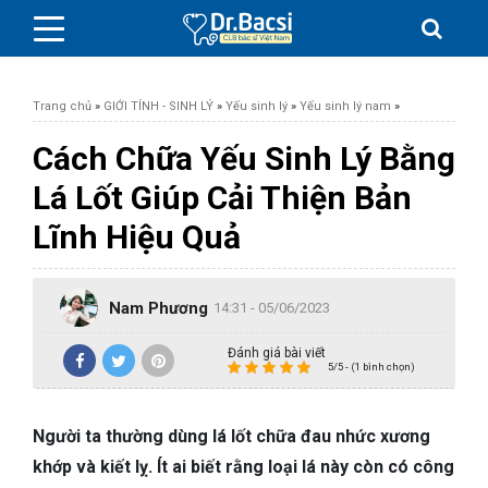
Trang chủ
»
GIỚI TÍNH - SINH LÝ
»
Yếu sinh lý
»
Yếu sinh lý nam
»
Cách Chữa Yếu Sinh Lý Bằng
Lá Lốt Giúp Cải Thiện Bản
BỆNH DA LIỄU
Lĩnh Hiệu Quả
BỆNH PHỤ KHOA
Nam Phương
14:31 - 05/06/2023
BỆNH XƯƠNG KHỚP
Đánh giá bài viết
5/5 - (1 bình chọn)
SỨC KHỎE GIỚI TÍNH
Người ta thường dùng lá lốt chữa đau nhức xương
TAI – MŨI – HỌNG
khớp và kiết lỵ. Ít ai biết rằng loại lá này còn có công