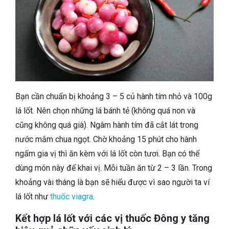
Bạn cần chuẩn bị khoảng 3 – 5 củ hành tím nhỏ và 100g
lá lốt. Nên chọn những lá bánh tẻ (không quá non và
cũng không quá già). Ngâm hành tím đã cắt lát trong
nước mắm chua ngọt. Chờ khoảng 15 phút cho hành
ngấm gia vị thì ăn kèm với lá lốt còn tươi. Bạn có thể
dùng món này để khai vị. Mỗi tuần ăn từ 2 – 3 lần.
Trong
khoảng vài tháng là bạn sẽ hiểu được vì sao người ta ví
lá lốt như
thuốc viagra
.
Kết hợp lá lốt với các vị thuốc Đông y tăng