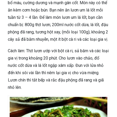
bổ máu, cường dương và mạnh gân cốt. Món này có thể
ăn kèm cơm hoặc bún. Bạn nên ăn lươn um lá lốt mỗi
tuần từ 3 – 4 lần. Để làm món lươn um lá lốt, bạn cần
chuẩn bị: 800g thịt lươn; 200ml nước cốt dừa; lá lốt, đậu
phộng đã rang, tương hột xay, (mỗi loại 100g); khoảng 2
cây sả đã băm nhuyễn, một ít bột cà ri và các loại gia vị.
Cách làm: Thịt lươn ướp với bột cà ri, sả băm và các loại
gia vị trong khoảng 20 phút. Cho lươn vào chảo, đổ
nước cốt dừa và lá lốt ngập xâm xấp. Đun với lửa nhỏ
đến khi sôi vài lần thì nêm lại gia vị cho vừa miệng.
Lươn chín thì tắt bếp và rắc đậu phộng đã rang và giã
nhỏ lên.