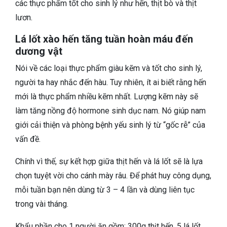
các thực phẩm tốt cho sinh lý như hến, thịt bò và thịt
lươn.
Lá lốt xào hến tăng tuần hoàn máu đến
dương vật
Nói về các loại thực phẩm giàu kẽm và tốt cho sinh lý,
người ta hay nhắc đến hàu. Tuy nhiên, ít ai biết rằng hến
mới là thực phẩm nhiều kẽm nhất. Lượng kẽm này sẽ
làm tăng nồng độ hormone sinh dục nam. Nó giúp nam
giới cải thiện và phòng bệnh yếu sinh lý từ “gốc rễ” của
vấn đề.
Chính vì thế, sự kết hợp giữa thịt hến và lá lốt sẽ là lựa
chọn tuyệt vời cho cánh mày râu. Để phát huy công dụng,
mỗi tuần bạn nên dùng từ 3 – 4 lần và dùng liên tục
trong vài tháng.
Khẩu phần cho 1 người ăn gồm: 300g thịt hến, 5 lá lốt,