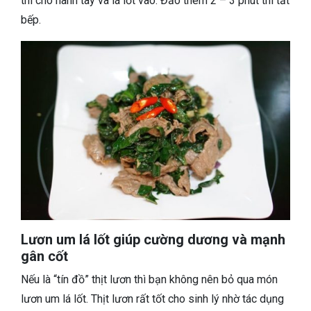
thì cho hành tây và lá lốt vào. Đảo thêm 2 – 3 phút thì tắt
bếp.
Lươn um lá lốt giúp cường dương và mạnh
gân cốt
Nếu là “tín đồ” thịt lươn thì bạn không nên bỏ qua món
lươn um lá lốt. Thịt lươn rất tốt cho sinh lý nhờ tác dụng