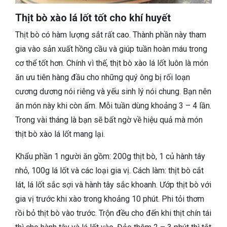
Thịt bò xào lá lốt tốt cho khí huyết
Thịt bò có hàm lượng sắt rất cao. Thành phần này tham
gia vào sản xuất hồng cầu và giúp tuần hoàn máu trong
cơ thể tốt hơn. Chính vì thế, thịt bò xào lá lốt luôn là món
ăn ưu tiên hàng đầu cho những quý ông bị rối loạn
cương dương nói riêng và yếu sinh lý nói chung. Bạn nên
ăn món này khi còn ấm. Mỗi tuần dùng khoảng 3 – 4 lần.
Trong vài tháng là bạn sẽ bất ngờ về hiệu quả mà món
thịt bò xào lá lốt mang lại.
Khẩu phần 1 người ăn gồm: 200g thịt bò, 1 củ hành tây
nhỏ, 100g lá lốt và các loại gia vị. Cách làm: thịt bò cắt
lát, lá lốt sắc sợi và hành tây sắc khoanh. Ướp thịt bò với
gia vị trước khi xào trong khoảng 10 phút. Phi tỏi thơm
rồi bỏ thịt bò vào trước. Trộn đều cho đến khi thịt chín tái