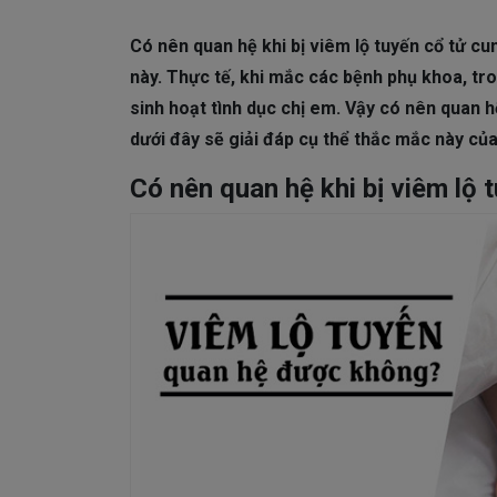
DA LIỄU THẨM MỸ
Mụn trứng cá
N
Có nên quan hệ khi bị viêm lộ tuyến cổ tử cu
NHA KHOA
Viêm Nướu Răng
này.
Thực tế, khi mắc các bệnh phụ khoa, tr
sinh hoạt tình dục chị em. Vậy có nên quan 
dưới đây sẽ giải đáp cụ thể thắc mắc này củ
Có nên quan hệ khi bị viêm lộ 