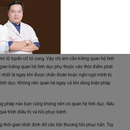
 nên kiêng cữ tuyệt đối “chuyện ấy”, việc này đòi hỏi sự
 hệ tình sẽ tác động đến các mô bị tổn thương khiến cho
ng tổn thương lâu lành, tái phát nhiều lần.
 bao lâu?
viêm lộ tuyến cổ tử cung. Vậy chị em cần kiêng quan hệ tình
gian kiêng quan hệ tình dục phụ thuộc vào thời điểm phát
t nhất là ngay khi được chẩn đoán hoặc nghi ngờ mình bị
tình dục. Không nên quan hệ ngay cả khi dùng biện pháp
ơng pháp nào bạn cũng không nên có quan hệ tình dục. Nếu
á trình điều trị và hồi phục bệnh.
thời gian nhất định để các tổn thương hồi phục hẳn. Tùy