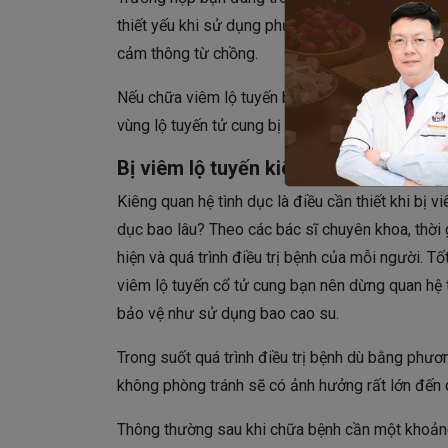
thiết yếu khi sử dụng phương pháp này là chị em
cảm thông từ chồng.
Nếu chữa viêm lộ tuyến bằng đốt điện, việc quan
vùng lộ tuyến tử cung bị viêm nhiễm trầy xước, vù
Bị viêm lộ tuyến kiêng quan hệ trong
Kiêng quan hệ tình dục là điều cần thiết khi bị 
dục bao lâu?
Theo các bác sĩ chuyên khoa, thời 
hiện và quá trình điều trị bệnh của mỗi người.
Tố
viêm lộ tuyến cổ tử cung bạn nên dừng quan hệ 
bảo vệ như sử dụng bao cao su.
Trong suốt quá trình điều trị bệnh dù bằng phư
không phòng tránh sẽ có ảnh hưởng rất lớn đến qu
Thông thường sau khi chữa bệnh cần một khoảng 