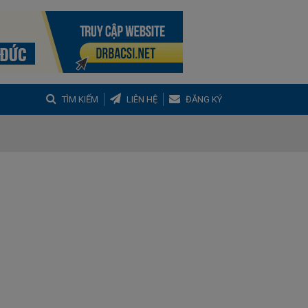
TÌM KIẾM
LIÊN HỆ
ĐĂNG KÝ
g
Buồng trứng đa nang
Hậu sản
nh Tọa
Viêm Khớp Dạng Thấp
 Muộn
m thanh quản
Ho