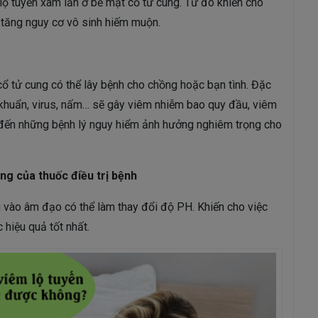
ộ tuyến xâm lấn ở bề mặt cổ tử cung. Từ đó khiến cho
 tăng nguy cơ vô sinh hiếm muộn.
 cổ tử cung có thể lây bệnh cho chồng hoặc bạn tình. Đặc
Vi khuẩn, virus, nấm… sẽ gây viêm nhiễm bao quy đầu
, viêm
n đến những bệnh lý nguy hiểm ảnh hưởng nghiêm trọng cho
ng của thuốc điều trị bệnh
g vào âm đạo có thể làm thay đổi độ PH. Khiến cho việc
 hiệu quả tốt nhất.