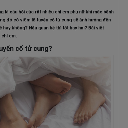
ám da
Rụng Tóc
Bạc Tóc
ng là câu hỏi của rất nhiều chị em phụ nữ khi mắc bệnh
Sâu Răng
Viêm Nha Chu
Đau Răng
Răng Ê Buốt
Viêm Tủ
ong đó có viêm lộ tuyến cổ tử cung sẽ ảnh hưởng đến
hệ
hay k
hông? Nếu quan hệ thì tốt hay hại? Bài viết
a chị em.
tuyến cổ tử cung?