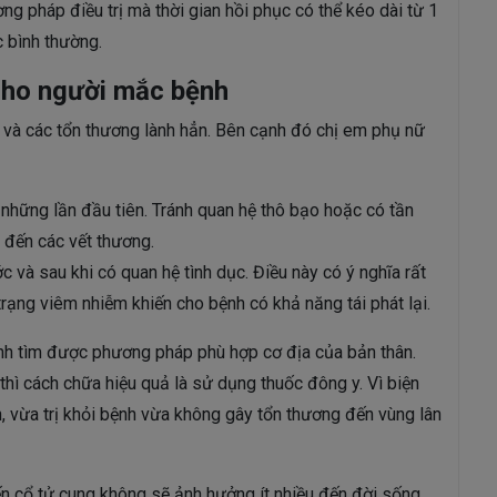
g pháp điều trị mà thời gian hồi phục có thể kéo dài từ 1
c bình thường.
cho người mắc bệnh
m và các tổn thương lành hẳn. Bên cạnh đó chị em phụ nữ
những lần đầu tiên. Tránh quan hệ thô bạo hoặc có tần
 đến các vết thương.
c và sau khi có quan hệ tình dục. Điều này có ý nghĩa rất
trạng viêm nhiễm khiến cho bệnh có khả năng tái phát lại.
ệnh tìm được phương pháp phù hợp cơ địa của bản thân.
thì cách chữa hiệu quả là sử dụng thuốc đông y. Vì biện
 vừa trị khỏi bệnh vừa không gây tổn thương đến vùng lân
ến cổ tử cung không sẽ ảnh hưởng ít nhiều đến đời sống