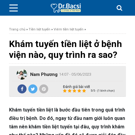
Trang chủ
»
Tiền liệt tuyến
»
Viêm tiền liệt tuyến
»
Khám tuyến tiền liệt ở bệnh
viện nào, quy trình ra sao?
BỆNH DA LIỄU
Nam Phương
BỆNH PHỤ KHOA
14:07 - 05/06/2023
Đánh giá bài viết
BỆNH XƯƠNG KHỚP
5/5 - (1 bình chọn)
SỨC KHỎE GIỚI TÍNH
Khám tuyến tiền liệt là bước đầu tiên trong quá trình
điều trị bệnh. Do đó, ngay từ đầu nam giới luôn quan
TAI – MŨI – HỌNG
tâm nên khám tiền liệt tuyến tại đâu, quy trình khám