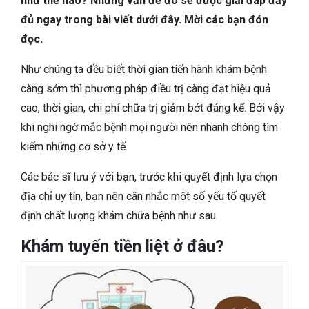
như thế nào? Những vấn đề đó sẽ được giải đáp đầy
TIÊU HÓA
đủ ngay trong bài viết dưới đây. Mời các bạn đón
đọc.
DA LIỄU THẨM MỸ
Như chúng ta đều biết thời gian tiến hành khám bệnh
NHA KHOA
càng sớm thì phương pháp điều trị càng đạt hiệu quả
cao, thời gian, chi phí chữa trị giảm bớt đáng kể. Bởi vậy
khi nghi ngờ mắc bệnh mọi người nên nhanh chóng tìm
kiếm những cơ sở y tế.
Các bác sĩ lưu ý với bạn, trước khi quyết định lựa chọn
địa chỉ uy tín, bạn nên cân nhắc một số yếu tố quyết
định chất lượng khám chữa bệnh như sau.
Khám tuyến tiền liệt ở đâu?