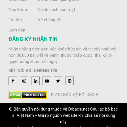
Nha Khoa
Chính sách bảo mật
Tin tức
Về chúng tôi
Làm đẹp
ĐĂNG KÝ NHẬN TIN
Nhận những thông tin sức khỏe hữu ích và tin cậy nhất với
hơn 30.000 bài viết về bệnh, thuốc, thảo dược, thai kỳ, bí
quyết sống khỏe mỗi ngày.
KẾT NỐI VỚI CHÚNG TÔI
- ĐƯỢC BẢO VỆ BỞI DMCA
© Bản quyền nội dung thuộc về Drbacsi.net Câu lạc bộ bác
sĩ Việt Nam - Ghi rõ nguồn website khi chia sẻ nội dung
này.