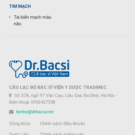
TIM MẠCH
Tai biến mạch máu
não
CÂU LẠC BỘ BÁC SĨ VIỆN Y DƯỢC TRADIMEC
Số 37A, ngõ 97 Văn Cao, Liễu Giai, Ba Đình, Hà Nội -
Điện thoại: 0936427358
lienhe@drbacsi.net
Sống khỏe
Chính sách điều khoản
Dược Liệu
Chính sách quảng cáo