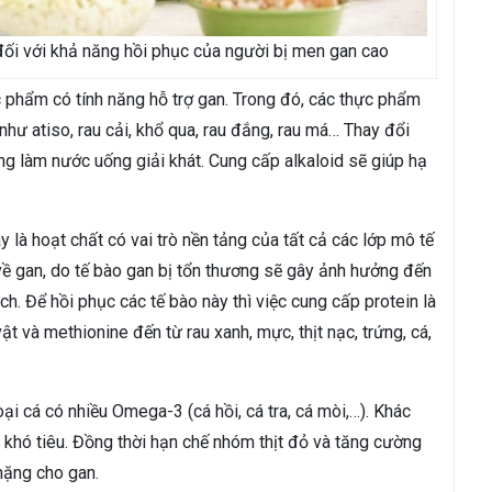
đối với khả năng hồi phục của người bị men gan cao
phẩm có tính năng hỗ trợ gan. Trong đó, các thực phẩm
như atiso, rau cải, khổ qua, rau đắng, rau má… Thay đổi
ng làm nước uống giải khát. Cung cấp alkaloid sẽ giúp hạ
 là hoạt chất có vai trò nền tảng của tất cả các lớp mô tế
về gan, do tế bào gan bị tổn thương sẽ gây ảnh hưởng đến
h. Để hồi phục các tế bào này thì việc cung cấp protein là
ật và methionine đến từ rau xanh, mực, thịt nạc, trứng, cá,
i cá có nhiều Omega-3 (cá hồi, cá tra, cá mòi,…). Khác
khó tiêu. Đồng thời hạn chế nhóm thịt đỏ và tăng cường
 nặng cho gan.