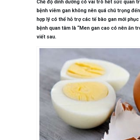
DA LIỄU THẨM MỸ
Mụn trứng cá
N
Chế độ dinh dưỡng có vai trò hết sức quan t
bệnh viêm gan không nên qu
á chú trọng đến
NHA KHOA
Viêm Nướu Răng
hợp lý có thể hỗ trợ các tế bào gan mới phục
bệnh quan tâm là “Men gan cao có nên ăn tr
viết sau.