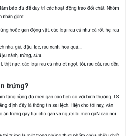
đảm bảo đủ để duy trì các hoạt động trao đổi chất. Nhóm
nh nhân gồm:
ứng hoặc gan động vật, các loại rau củ như cà rốt, hẹ, rau
 nha, giá, đậu, lạc, rau xanh, hoa quả….
đậu nành, trứng, sữa…
thịt nạc, các loại rau củ như ớt ngọt, tỏi, rau cải, rau dền,
ăn trứng?
 làm tăng nồng độ men gan cao hơn so với bình thường. TS
g định đây là thông tin sai lệch. Hiện cho tới nay, vẫn
c ăn trứng gây hại cho gan và người bị men gaN cao nói
 thì trứng là một trong những thực phẩm chứa nhiều chất