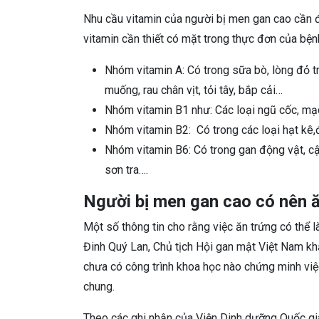
Nhu cầu vitamin của người bị men gan cao cần 
vitamin cần thiết có mặt trong thực đơn của bệ
Nhóm vitamin A: Có trong sữa bò, lòng đỏ tr
muống, rau chân vịt, tỏi tây, bắp cải…
Nhóm vitamin B1 như: Các loại ngũ cốc, mạch
Nhóm vitamin B2: Có trong các loại hạt kê,
Nhóm vitamin B6: Có trong gan động vật, cật, 
sơn tra….
Người bị men gan cao có nên 
Một số thông tin cho rằng việc ăn trứng có thể
Đinh Quý Lan, Chủ tịch Hội gan mật Việt Nam khẳn
chưa có công trình khoa học nào chứng minh việ
chung.
Theo các ghi nhận của Viện Dinh dưỡng Quốc gia