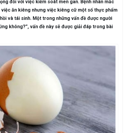
ám da
Rụng Tóc
Bạc Tóc
rọng đối với việc kiểm soát men gan. Bệnh nhân mắc
 việc ăn kiêng nhưng việc kiêng cữ một số thực phẩm
Sâu Răng
Viêm Nha Chu
Đau Răng
Răng Ê Buốt
Viêm Tủ
 hồi và tái sinh. Một trong những vấn đề được người
ứng không?”, vấn đề này sẽ được giải đáp trong bài