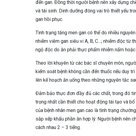
đến gan. Đồng thời người bệnh nên xây dựng ch
và tái sinh. Dinh dưỡng đóng vai trò thiết yếu t
gan hồi phục.
Tình trạng tăng men gan có thể do nhiều nguyê
nhiễm viêm gan siêu vi A, B, C…; nhiễm độc từ t
ngộ độc do ăn phải thực phẩm nhiễm nấm hoặc v
Theo lời khuyên từ các bác sĩ chuyên môn, ngườ
kiểm soát bệnh không cần đến thuốc nếu duy tr
lên kế hoạch ăn uống theo những nguyên tắc sa
Đảm bảo thực đơn đầy đủ các chất, trong đó ti
trọng nhất cần thiết cho hoạt động tái tạo và bổ
của bệnh nhân men gan cao là tình trạng chướng 
sắp xếp khẩu phần ăn hợp lý. Người bệnh nên ch
cách nhau 2 – 3 tiếng.