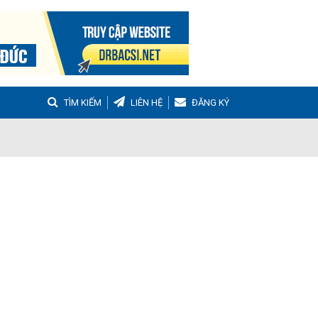
TÌM KIẾM
LIÊN HỆ
ĐĂNG KÝ
g
Buồng trứng đa nang
Hậu sản
nh Tọa
Viêm Khớp Dạng Thấp
 Muộn
m thanh quản
Ho