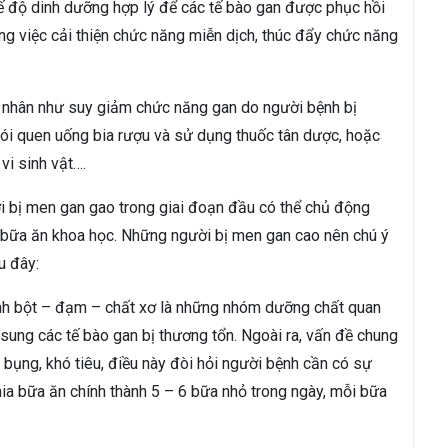
ế độ dinh dưỡng hợp lý để các tế bào gan được phục hồi
rong việc cải thiện chức năng miễn dịch, thúc đẩy chức năng
n nhân như suy giảm chức năng gan do người bệnh bị
hói quen uống bia rượu và sử dụng thuốc tân dược, hoặc
i sinh vật….
i bị men gan gao trong giai đoạn đầu có thể chủ động
ì bữa ăn khoa học. Những người bị men gan cao nên chú ý
u đây:
nh bột – đạm – chất xơ là những nhóm dưỡng chất quan
 sung các tế bào gan bị thương tổn. Ngoài ra, vấn đề chung
bụng, khó tiêu, điều này đòi hỏi người bệnh cần có sự
ia bữa ăn chính thành 5 – 6 bữa nhỏ trong ngày, mỗi bữa