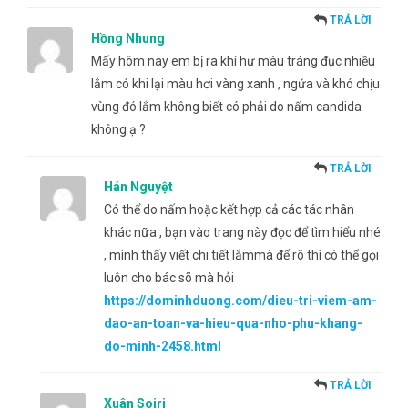
TRẢ LỜI
Hồng Nhung
Mấy hôm nay em bị ra khí hư màu tráng đục nhiều
lắm có khi lại màu hơi vàng xanh , ngứa và khó chịu
vùng đó lắm không biết có phải do nấm candida
không ạ ?
TRẢ LỜI
Hán Nguyệt
Có thể do nấm hoặc kết hợp cả các tác nhân
khác nữa , bạn vào trang này đọc để tìm hiểu nhé
, mình thấy viết chi tiết lắmmà để rõ thì có thể gọi
luôn cho bác sõ mà hỏi
https://dominhduong.com/dieu-tri-viem-am-
dao-an-toan-va-hieu-qua-nho-phu-khang-
do-minh-2458.html
TRẢ LỜI
Xuân Soiri