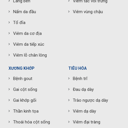
Lang ben
Viêm tắc vòi trứng
Nấm da đầu
Viêm vùng chậu
Tổ đỉa
Viêm da cơ địa
Viêm da tiếp xúc
Viêm lỗ chân lông
XƯƠNG KHỚP
TIÊU HÓA
Bệnh gout
Bệnh trĩ
Gai cột sống
Đau dạ dày
Gai khớp gối
Trào ngược dạ dày
Thần kinh tọa
Viêm dạ dày
Thoái hóa cột sống
Viêm đại tràng