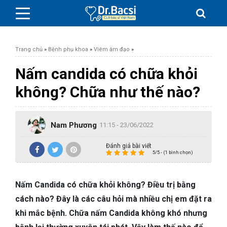
Trang chủ
»
Bệnh phụ khoa
»
Viêm âm đạo
»
Nấm candida có chữa khỏi
không? Chữa như thế nào?
BỆNH DA LIỄU
Nam Phương
BỆNH PHỤ KHOA
11:15 - 23/06/2022
Đánh giá bài viết
BỆNH XƯƠNG KHỚP
5/5 - (1 bình chọn)
SỨC KHỎE GIỚI TÍNH
Nấm Candida có chữa khỏi không? Điều trị bằng
cách nào? Đây là các câu hỏi mà nhiều chị em đặt ra
TAI – MŨI – HỌNG
khi mắc bệnh. Chữa nấm Candida không khó nhưng