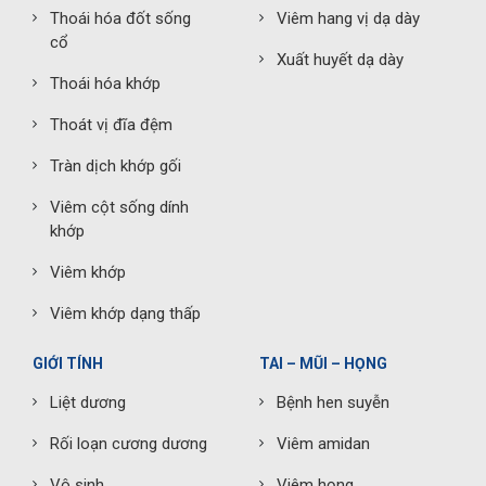
Thoái hóa đốt sống
Viêm hang vị dạ dày
cổ
Xuất huyết dạ dày
Thoái hóa khớp
Thoát vị đĩa đệm
Tràn dịch khớp gối
Viêm cột sống dính
khớp
Viêm khớp
Viêm khớp dạng thấp
GIỚI TÍNH
TAI – MŨI – HỌNG
Liệt dương
Bệnh hen suyễn
Rối loạn cương dương
Viêm amidan
Vô sinh
Viêm họng