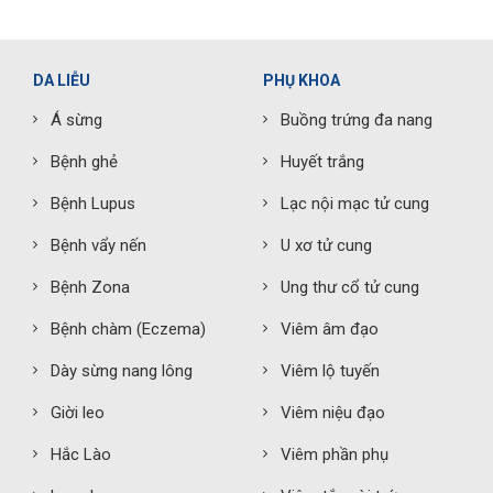
DA LIỄU
PHỤ KHOA
Á sừng
Buồng trứng đa nang
Bệnh ghẻ
Huyết trắng
Bệnh Lupus
Lạc nội mạc tử cung
Bệnh vẩy nến
U xơ tử cung
Bệnh Zona
Ung thư cổ tử cung
Bệnh chàm (Eczema)
Viêm âm đạo
Dày sừng nang lông
Viêm lộ tuyến
Giời leo
Viêm niệu đạo
Hắc Lào
Viêm phần phụ