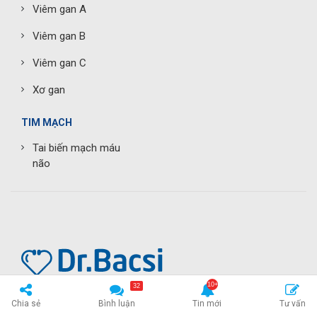
Viêm gan A
Viêm gan B
Viêm gan C
Xơ gan
TIM MẠCH
Tai biến mạch máu
não
32
Chia sẻ
Bình luận
Tin mới
Tư vấn
CÂU LẠC BỘ BÁC SĨ VIỆN Y DƯỢC TRADIMEC