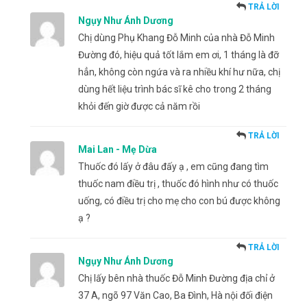
TRẢ LỜI
Ngụy Như Ánh Dương
Chị dùng Phụ Khang Đỗ Minh của nhà Đỗ Minh
Đường đó, hiệu quả tốt lắm em ơi, 1 tháng là đỡ
hẳn, không còn ngứa và ra nhiều khí hư nữa, chị
dùng hết liệu trình bác sĩ kê cho trong 2 tháng
khỏi đến giờ được cả năm rồi
TRẢ LỜI
Mai Lan - Mẹ Dừa
Thuốc đó lấy ở đâu đấy ạ , em cũng đang tìm
thuốc nam điều trị , thuốc đó hình như có thuốc
uống, có điều trị cho mẹ cho con bú được không
ạ ?
TRẢ LỜI
Ngụy Như Ánh Dương
Chị lấy bên nhà thuốc Đỗ Minh Đường địa chỉ ở
37 A, ngõ 97 Văn Cao, Ba Đình, Hà nội đối điện