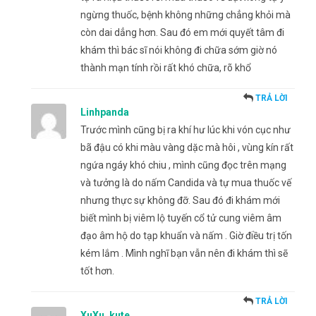
ngừng thuốc, bệnh không những chẳng khỏi mà
còn dai dẳng hơn. Sau đó em mới quyết tâm đi
khám thì bác sĩ nói không đi chữa sớm giờ nó
thành mạn tính rồi rất khó chữa, rõ khổ
TRẢ LỜI
Linhpanda
Trước mình cũng bị ra khí hư lúc khi vón cục như
bã đậu có khi màu vàng dặc mà hôi , vùng kín rất
ngứa ngáy khó chiu , mình cũng đọc trên mạng
và tưởng là do nấm Candida và tự mua thuốc vế
nhưng thực sự không đỡ. Sau đó đi khám mới
biết mình bị viêm lộ tuyến cổ tử cung viêm âm
đạo âm hộ do tạp khuẩn và nấm . Giờ điều trị tốn
kém lắm . Mình nghĩ bạn vẫn nên đi khám thì sẽ
tốt hơn.
TRẢ LỜI
XuXu_kute