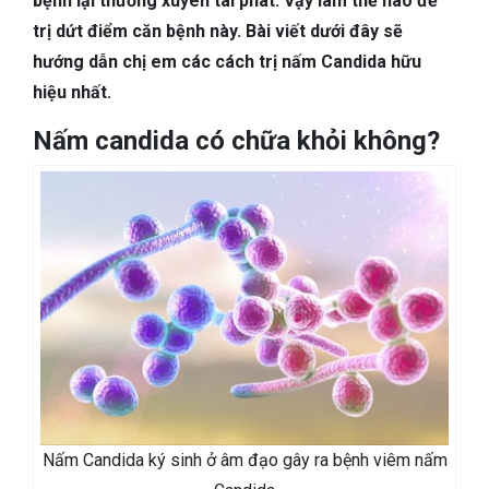
bệnh lại thường xuyên tái phát. Vậy làm thế nào để
TIÊU HÓA
trị dứt điểm căn bệnh này. Bài viết dưới đây sẽ
hướng dẫn chị em các cách trị nấm Candida hữu
DA LIỄU THẨM MỸ
hiệu nhất.
NHA KHOA
Nấm candida có chữa khỏi không?
Nấm Candida ký sinh ở âm đạo gây ra bệnh viêm nấm