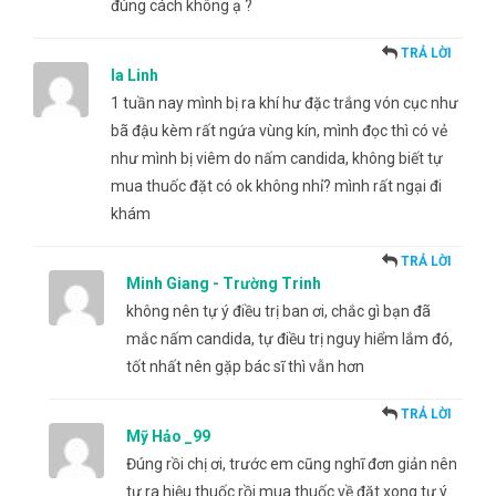
đúng cách không ạ ?
TRẢ LỜI
la Linh
1 tuần nay mình bị ra khí hư đặc trắng vón cục như
bã đậu kèm rất ngứa vùng kín, mình đọc thì có vẻ
như mình bị viêm do nấm candida, không biết tự
mua thuốc đặt có ok không nhỉ? mình rất ngại đi
khám
TRẢ LỜI
Minh Giang - Trường Trinh
không nên tự ý điều trị ban ơi, chắc gì bạn đã
mắc nấm candida, tự điều trị nguy hiểm lắm đó,
tốt nhất nên gặp bác sĩ thì vẫn hơn
TRẢ LỜI
Mỹ Hảo _99
Đúng rồi chị ơi, trước em cũng nghĩ đơn giản nên
tự ra hiệu thuốc rồi mua thuốc về đặt xong tự ý