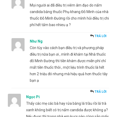
Mọi người ai đã điều trị viêm âm đạo do nấm
candida bằng thuốc Phụ khang Đỗ Minh của nhà
thuốc Đỗ Minh Đường rồi cho mình hỏi điều trị chi
phí hết tấm bao nhieu ạ ?
TRẢ LỜI
Như Ng
Còn tùy vào cách bạn điều trị và phương pháp
điều trị nữa bạn ơi , mình đi khám tại Nhà thuốc
đỗ Minh Đường thì tiền khám được miễn phí chỉ
mất tiền thuốc thôi , một liệu trình thuốc là hết
hơn 2 triệu đó nhưng mà hiệu quả hơn thuốc tây
bạn ạ
TRẢ LỜI
Ngọc Pi
Thấy các mẹ các bà hay rửa bằng lá trầu rồi lá trà
xanh không biết có trị nấm candida được không ạ?
Nếu được thì trong nhà em kucs nào cũng sẵn mấy