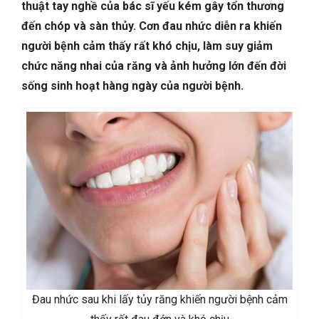
TIÊU HÓA
thuật tay nghề của bác sĩ yếu kém gây tổn thương
đến chóp và sàn thủy. Cơn đau nhức diễn ra khiến
DA LIỄU THẨM MỸ
người bệnh cảm thấy rất khó chịu, làm suy giảm
chức năng nhai của răng và ảnh hưởng lớn đến đời
NHA KHOA
sống sinh hoạt hàng ngày của người bệnh.
Đau nhức sau khi lấy tủy răng khiến người bệnh cảm