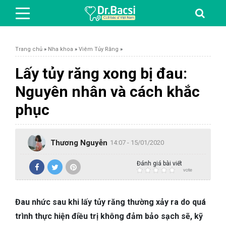
Trang chủ
»
Nha khoa
»
Viêm Tủy Răng
»
Lấy tủy răng xong bị đau:
Nguyên nhân và cách khắc
BỆNH DA LIỄU
phục
BỆNH PHỤ KHOA
Thương Nguyễn
14:07 - 15/01/2020
BỆNH XƯƠNG KHỚP
Đánh giá bài viết
vote
SỨC KHỎE GIỚI TÍNH
Đau nhức sau khi lấy tủy răng thường xảy ra do quá
TAI – MŨI – HỌNG
trình thực hiện điều trị không đảm bảo sạch sẽ, kỹ