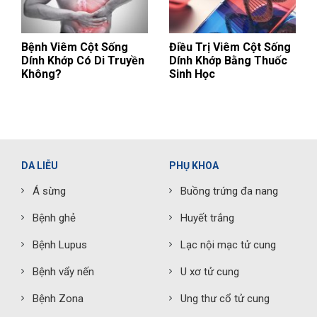
Bệnh Viêm Cột Sống
Điều Trị Viêm Cột Sống
Dính Khớp Có Di Truyền
Dính Khớp Bằng Thuốc
Không?
Sinh Học
DA LIỄU
PHỤ KHOA
Á sừng
Buồng trứng đa nang
Bệnh ghẻ
Huyết trắng
Bệnh Lupus
Lạc nội mạc tử cung
Bệnh vẩy nến
U xơ tử cung
Bệnh Zona
Ung thư cổ tử cung