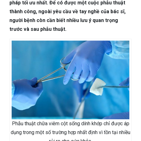
TIÊU HÓA
pháp tối ưu nhất. Để có được một cuộc phẫu thuật
thành công, ngoài yêu cầu về tay nghề của bác sĩ,
DA LIỄU THẨM MỸ
người bệnh còn cần biết nhiều lưu ý quan trọng
trước và sau phẫu thuật.
NHA KHOA
Phẫu thuật chữa viêm cột sống dính khớp chỉ được áp
dụng trong một số trường hợp nhất định vì tồn tại nhiều