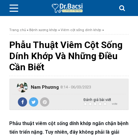
Trang chủ
»
Bệnh xương khớp
»
Viêm cột sống dính khớp
»
Phẫu Thuật Viêm Cột Sống
Dính Khớp Và Những Điều
BỆNH DA LIỄU
Cần Biết
BỆNH PHỤ KHOA
Nam Phương
8:14 - 06/03/2023
BỆNH XƯƠNG KHỚP
Đánh giá bài viết
vote
SỨC KHỎE GIỚI TÍNH
Phẫu thuật viêm cột sống dính khớp ngăn chặn bệnh
TAI – MŨI – HỌNG
tiến triển nặng. Tuy nhiên, đây không phải là giải