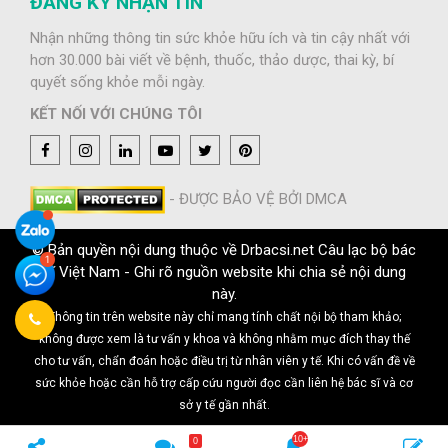
ĐĂNG KÝ NHẬN TIN
Nhận những thông tin sức khỏe hữu ích và tin cậy nhất với
hơn 30.000 bài viết về bệnh, thuốc, thảo dược, thai kỳ, bí
quyết sống khỏe mỗi ngày.
KẾT NỐI VỚI CHÚNG TÔI
- ĐƯỢC BẢO VỆ BỞI DMCA
© Bản quyền nội dung thuộc về Drbacsi.net Câu lạc bộ bác
sĩ Việt Nam - Ghi rõ nguồn website khi chia sẻ nội dung
này.
Thông tin trên website này chỉ mang tính chất nội bộ tham khảo;
không được xem là tư vấn y khoa và không nhằm mục đích thay thế
cho tư vấn, chẩn đoán hoặc điều trị từ nhân viên y tế. Khi có vấn đề về
sức khỏe hoặc cần hỗ trợ cấp cứu người đọc cần liên hệ bác sĩ và cơ
sở y tế gần nhất.
0