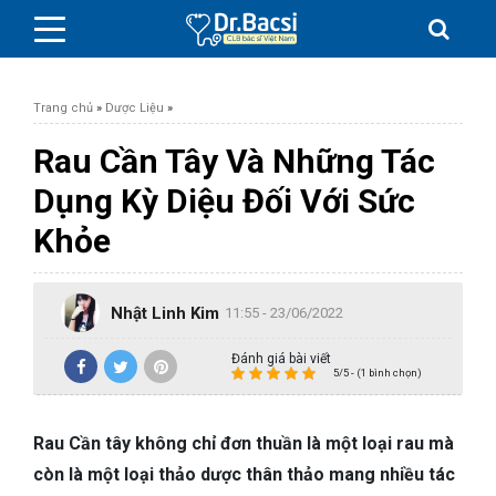
Trang chủ
»
Dược Liệu
»
Rau Cần Tây Và Những Tác
Dụng Kỳ Diệu Đối Với Sức
BỆNH DA LIỄU
Khỏe
BỆNH PHỤ KHOA
Nhật Linh Kim
11:55 - 23/06/2022
BỆNH XƯƠNG KHỚP
Đánh giá bài viết
5/5 - (1 bình chọn)
SỨC KHỎE GIỚI TÍNH
Rau Cần tây không chỉ đơn thuần là một loại rau mà
TAI – MŨI – HỌNG
còn là một loại thảo dược thân thảo mang nhiều tác