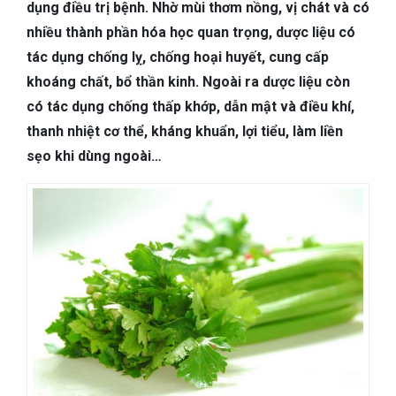
TIÊU HÓA
dụng điều trị bệnh. Nhờ mùi thơm nồng, vị chát và có
nhiều thành phần hóa học quan trọng, dược liệu có
DA LIỄU THẨM MỸ
tác dụng chống lỵ, chống hoại huyết, cung cấp
khoáng chất, bổ thần kinh. Ngoài ra dược liệu còn
NHA KHOA
có tác dụng chống thấp khớp, dẫn mật và điều khí,
thanh nhiệt cơ thể, kháng khuẩn, lợi tiểu, làm liền
sẹo khi dùng ngoài…