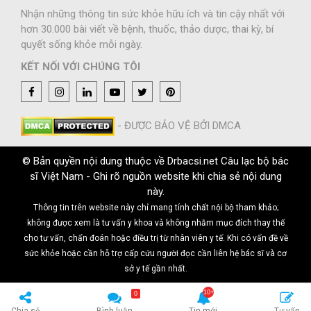
Nhận những thông tin sức khỏe hữu ích và tin cậy nhất với
hơn 30.000 bài viết về bệnh, thuốc, thảo dược, thai kỳ, bí
quyết sống khỏe mỗi ngày.
KẾT NỐI VỚI CHÚNG TÔI
- ĐƯỢC BẢO VỆ BỞI DMCA
© Bản quyền nội dung thuộc về Drbacsi.net Câu lạc bộ bác
sĩ Việt Nam - Ghi rõ nguồn website khi chia sẻ nội dung
này.
Thông tin trên website này chỉ mang tính chất nội bộ tham khảo;
không được xem là tư vấn y khoa và không nhằm mục đích thay thế
cho tư vấn, chẩn đoán hoặc điều trị từ nhân viên y tế. Khi có vấn đề về
sức khỏe hoặc cần hỗ trợ cấp cứu người đọc cần liên hệ bác sĩ và cơ
sở y tế gần nhất.
0
Chia sẻ
Bình luận
Tin mới
Tư vấn