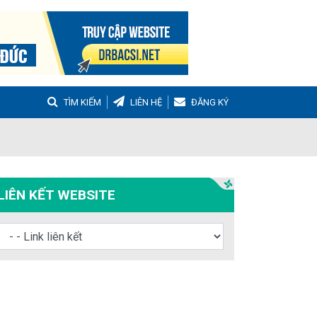
TÌM KIẾM
LIÊN HỆ
ĐĂNG KÝ
g
Buồng trứng đa nang
Hậu sản
LIÊN KẾT WEBSITE
nh Tọa
Viêm Khớp Dạng Thấp
 Muộn
m thanh quản
Ho