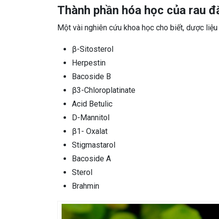
Thành phần hóa học của rau đ
Một vài nghiên cứu khoa học cho biết, dược liệu
β-Sitosterol
Herpestin
Bacoside B
β3-Chloroplatinate
Acid Betulic
D-Mannitol
β1- Oxalat
Stigmastarol
Bacoside A
Sterol
Brahmin