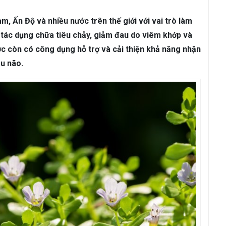
ám da
Rụng Tóc
Bạc Tóc
m, Ấn Độ và nhiều nước trên thế giới với vai trò làm
Sâu Răng
Viêm Nha Chu
Đau Răng
Răng Ê Buốt
Viêm Tủ
 tác dụng chữa tiêu chảy, giảm đau do viêm khớp và
c còn có công dụng hỗ trợ và cải thiện khả năng nhận
áu não.