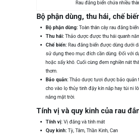
Rau đắng biển chứa nhiều thà
Bộ phận dùng, thu hái, chế biế
Bộ phận dùng:
Toàn thân cây rau đắng biể
Thu hái:
Thảo dược được thu hái quanh nă
Chế biến:
Rau đắng biển được dùng dưới dạn
sử dụng theo mục đích cần dùng. Đối với dạ
hoặc sấy khô. Cuối cùng đem nghiền nát thà
thơm.
Bảo quản:
Thảo dược tươi được bảo quản tr
cho vào lọ thủy tinh đậy kín nắp hay túi ni 
nắng mặt trời.
Tính vị và quy kinh của rau đắ
Tính vị:
Vị đắng và tính mát
Quy kinh:
Tỳ, Tâm, Thần Kinh, Can