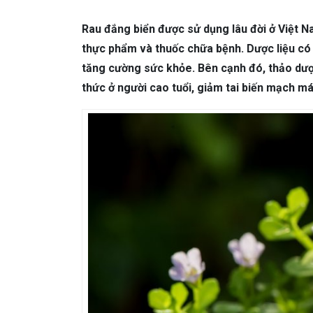
DA LIỄU THẨM MỸ
Mụn trứng cá
N
Rau đắng biển được sử dụng lâu đời ở Việt Na
NHA KHOA
Viêm Nướu Răng
thực phẩm và thuốc chữa bệnh. Dược liệu có
tăng cường sức khỏe. Bên cạnh đó, thảo dượ
thức ở người cao tuổi, giảm tai biến mạch m