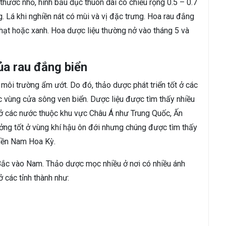
thước nhỏ, hình bầu dục thuôn dài có chiều rộng 0.5 – 0.7
. Lá khi nghiền nát có mùi và vị đặc trưng. Hoa rau đắng
nhạt hoặc xanh. Hoa dược liệu thường nở vào tháng 5 và
ủa rau đắng biển
 môi trường ẩm ướt. Do đó, thảo dược phát triển tốt ở các
c vùng cửa sông ven biển. Dược liệu được tìm thấy nhiều
là ở các nước thuộc khu vực Châu Á như Trung Quốc, Ấn
ởng tốt ở vùng khí hậu ôn đới nhưng chúng được tìm thấy
miền Nam Hoa Kỳ.
 Bắc vào Nam. Thảo dược mọc nhiều ở nơi có nhiều ánh
ở các tỉnh thành như: