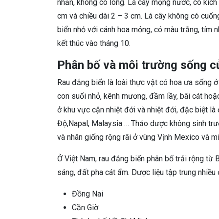
nhẵn, không có lông. Lá cây mọng nước, có kích 
cm và chiều dài 2 – 3 cm. Lá cây không có cuống
biển nhỏ với cánh hoa mỏng, có màu trắng, tím 
kết thúc vào tháng 10.
Phân bố và môi trường sống c
Rau đắng biển là loài thực vật có hoa ưa sống ở
con suối nhỏ, kênh mương, đầm lầy, bãi cát hoặ
ở khu vực cận nhiệt đới và nhiệt đới, đặc biệt 
Độ,Napal, Malaysia … Thảo dược không sinh trư
và nhân giống rộng rãi ở vùng Vịnh Mexico và 
Ở Việt Nam, rau đắng biến phân bố trải rộng từ
sáng, đất pha cát ẩm. Dược liệu tập trung nhiều 
Đồng Nai
Cần Giờ