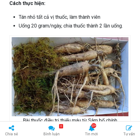
Cách thực hiện:
Tán nhỏ tất cả vị thuốc, làm thành viên
Uống 20 gram/ngày, chia thuốc thành 2 lần uống.
Bài thuốc điều trị thiếu máu từ Sâm bố chính
0
Bài thuốc từ Sâm bố chính điều trị chứng
Chia sẻ
Bình luận
Tin mới
Tư vấn