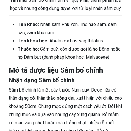
Tìm hiểu Sâm bố chính, tính vị, quy kinh, thành phần hóa
học và những công dụng tuyệt vời từ loại nhân sâm quý
Tên khác:
Nhân sâm Phú Yên, Thổ hào sâm, sâm
báo, sâm khu năm
Tên khoa học:
Abelmoschus sagittifolius
Thuộc họ:
Cẩm quỳ, còn được gọi là họ Bông hoặc
họ Dâm bụt (danh pháp khoa học: Malvaceae)
Mô tả dược liệu Sâm bố chính
Nhận dạng Sâm bố chính
Sâm bố chính là một cây thuốc Nam quý. Dược liệu có
thân dạng cỏ, thân thảo sống dai, xuất hiện với chiều cao
khoảng 50cm. Chúng mọc đứng một cách yếu ớt. Đôi khi
chúng mọc và dựa vào những cây xung quanh. Rễ mẫm
có màu vàng nhạt hoặc màu trắng nhạt, nhiều rễ xuất
hiện với hình người tương tự như nhân sâm. Rễ có