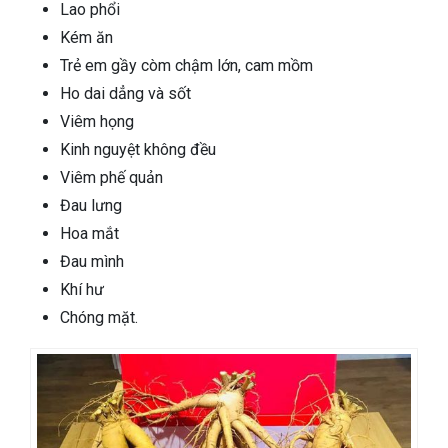
Lao phổi
Kém ăn
Trẻ em gầy còm chậm lớn, cam mồm
Ho dai dẳng và sốt
Viêm họng
Kinh nguyệt không đều
Viêm phế quản
Đau lưng
Hoa mắt
Đau mình
Khí hư
Chóng mặt.