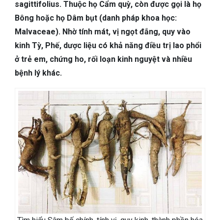
TIÊU HÓA
sagittifolius. Thuộc họ Cẩm quỳ, còn được gọi là họ
Bông hoặc họ Dâm bụt (danh pháp khoa học:
DA LIỄU THẨM MỸ
Malvaceae). Nhờ tính mát, vị ngọt đắng, quy vào
kinh Tỳ, Phế, dược liệu có khả năng điều trị lao phổi
NHA KHOA
ở trẻ em, chứng ho, rối loạn kinh nguyệt và nhiều
bệnh lý khác.