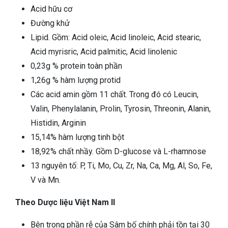
Acid hữu cơ
Đường khử
Lipid. Gồm: Acid oleic, Acid linoleic, Acid stearic,
Acid myrisric, Acid palmitic, Acid linolenic
0,23g % protein toàn phần
1,26g % hàm lượng protid
Các acid amin gồm 11 chất. Trong đó có Leucin,
Valin, Phenylalanin, Prolin, Tyrosin, Threonin, Alanin,
Histidin, Arginin
15,14% hàm lượng tinh bột
18,92% chất nhầy. Gồm D-glucose và L-rhamnose
13 nguyên tố: P, Ti, Mo, Cu, Zr, Na, Ca, Mg, Al, So, Fe,
V và Mn.
Theo Dược liệu Việt Nam II
Bên trong phần rễ của Sâm bố chính phải tồn tại 30