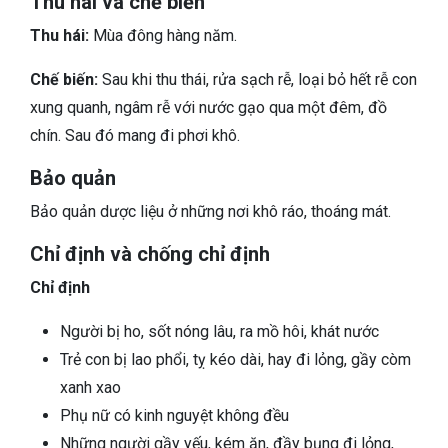
Thu hái và chế biến
Thu hái:
Mùa đông hàng năm.
Chế biến:
Sau khi thu thái, rửa sạch rễ, loại bỏ hết rễ con
xung quanh, ngâm rễ với nước gạo qua một đêm, đồ
chín. Sau đó mang đi phơi khô.
Bảo quản
Bảo quản dược liệu ở những nơi khô ráo, thoáng mát.
Chỉ định và chống chỉ định
Chỉ định
Người bị ho, sốt nóng lâu, ra mồ hôi, khát nước
Trẻ con bị lao phổi, tỵ kéo dài, hay đi lỏng, gầy còm
xanh xao
Phụ nữ có kinh nguyệt không đều
Những người gầy yếu, kém ăn, đầy bụng đi lỏng,