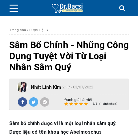
Trang chủ
»
Dược Liệu
»
Sâm Bố Chính - Những Công
Dụng Tuyệt Vời Từ Loại
BỆNH DA LIỄU
Nhân Sâm Quý
BỆNH PHỤ KHOA
Nhật Linh Kim
2:17 - 03/07/2022
BỆNH XƯƠNG KHỚP
Đánh giá bài viết
5/5 - (1 bình chọn)
SỨC KHỎE GIỚI TÍNH
Sâm bố chính được ví là một loại nhân sâm quý.
TAI – MŨI – HỌNG
Dược liệu có tên khoa học Abelmoschus