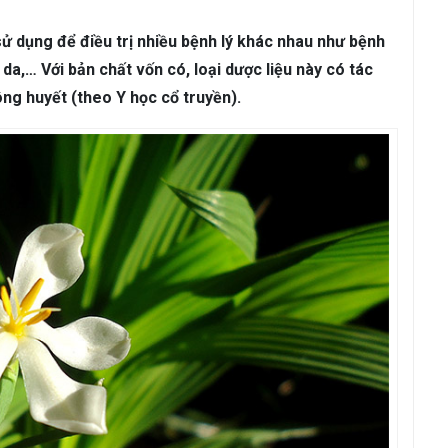
ám da
Rụng Tóc
Bạc Tóc
sử dụng để điều trị nhiều bệnh lý khác nhau như bệnh
Sâu Răng
Viêm Nha Chu
Đau Răng
Răng Ê Buốt
Viêm Tủ
da,… Với bản chất vốn có, loại dược liệu này có tác
hông huyết (theo Y học cổ truyền).