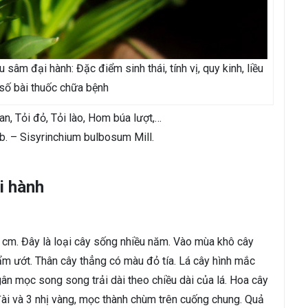
 sâm đại hành: Đặc điểm sinh thái, tính vị, quy kinh, liều
số bài thuốc chữa bệnh
, Tỏi đỏ, Tỏi lào, Hom búa lượt,…
rb. – Sisyrinchium bulbosum Mill.
i hành
 cm. Đây là loại cây sống nhiều năm. Vào mùa khô cây
 ẩm ướt. Thân cây thẳng có màu đỏ tía. Lá cây hình mắc
gân mọc song song trải dài theo chiều dài của lá. Hoa cây
đài và 3 nhị vàng, mọc thành chùm trên cuống chung. Quả