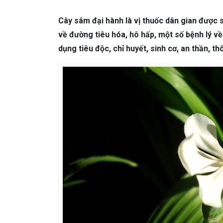
DA LIỄU THẨM MỸ
Mụn trứng cá
N
Cây sâm đại hành là vị thuốc dân gian được 
NHA KHOA
Viêm Nướu Răng
về đường tiêu hóa, hô hấp, một số bệnh lý về 
dụng tiêu độc, chỉ huyết, sinh cơ, an thần, t