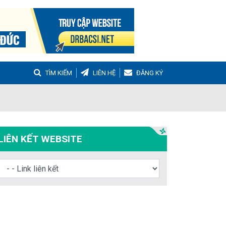
TÌM KIẾM
LIÊN HỆ
ĐĂNG KÝ
g
Buồng trứng đa nang
Hậu sản
LIÊN KẾT WEBSITE
nh Tọa
Viêm Khớp Dạng Thấp
 Muộn
m thanh quản
Ho