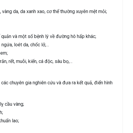
u, vàng da, da xanh xao, cơ thể thường xuyên mệt mỏi;
ế quản và một số bệnh lý về đường hô hấp khác;
 ngứa, loét da, chốc lở,…
ẻ em;
ắn, rết, muỗi, kiến, cá độc, sâu bọ,…
 các chuyên gia nghiên cứu và đưa ra kết quả, điển hình
lỵ cầu vàng;
h;
khuẩn lao;