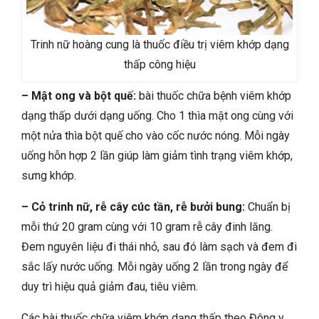
Trinh nữ hoàng cung là thuốc điều trị viêm khớp dạng
thấp công hiệu
– Mật ong và bột quế:
bài thuốc chữa bệnh viêm khớp
dạng thấp dưới dạng uống. Cho 1 thìa mật ong cùng với
một nửa thìa bột quế cho vào cốc nước nóng. Mỗi ngày
uống hỗn hợp 2 lần giúp làm giảm tình trạng viêm khớp,
sưng khớp.
– Cỏ trinh nữ, rễ cây cúc tần, rễ bưởi bung:
Chuẩn bị
mỗi thứ 20 gram cùng với 10 gram rễ cây đinh lăng.
Đem nguyên liệu đi thái nhỏ, sau đó làm sạch và đem đi
sắc lấy nước uống. Mỗi ngày uống 2 lần trong ngày để
duy trì hiệu quả giảm đau, tiêu viêm.
Các bài thuốc chữa viêm khớp dạng thấp theo Đông y