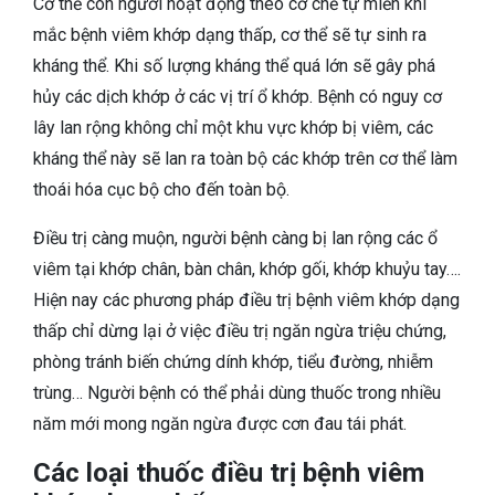
Cơ thể con người hoạt động theo cơ chế tự miễn khi
mắc bệnh viêm khớp dạng thấp, cơ thể sẽ tự sinh ra
kháng thể. Khi số lượng kháng thể quá lớn sẽ gây phá
hủy các dịch khớp ở các vị trí ổ khớp. Bệnh có nguy cơ
lây lan rộng không chỉ một khu vực khớp bị viêm, các
kháng thể này sẽ lan ra toàn bộ các khớp trên cơ thể làm
thoái hóa cục bộ cho đến toàn bộ.
Điều trị càng muộn, người bệnh càng bị lan rộng các ổ
viêm tại khớp chân, bàn chân, khớp gối, khớp khuỷu tay….
Hiện nay các phương pháp điều trị bệnh viêm khớp dạng
thấp chỉ dừng lại ở việc điều trị ngăn ngừa triệu chứng,
phòng tránh biến chứng dính khớp, tiểu đường, nhiễm
trùng… Người bệnh có thể phải dùng thuốc trong nhiều
năm mới mong ngăn ngừa được cơn đau tái phát.
Các loại thuốc điều trị bệnh viêm