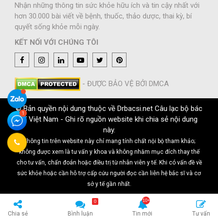
Nhận những thông tin sức khỏe hữu ích và tin cậy nhất với
hơn 30.000 bài viết về bệnh, thuốc, thảo dược, thai kỳ, bí
quyết sống khỏe mỗi ngày.
KẾT NỐI VỚI CHÚNG TÔI
- ĐƯỢC BẢO VỆ BỞI DMCA
© Bản quyền nội dung thuộc về Drbacsi.net Câu lạc bộ bác
sĩ Việt Nam - Ghi rõ nguồn website khi chia sẻ nội dung
này.
Thông tin trên website này chỉ mang tính chất nội bộ tham khảo;
không được xem là tư vấn y khoa và không nhằm mục đích thay thế
cho tư vấn, chẩn đoán hoặc điều trị từ nhân viên y tế. Khi có vấn đề về
sức khỏe hoặc cần hỗ trợ cấp cứu người đọc cần liên hệ bác sĩ và cơ
sở y tế gần nhất.
0
Chia sẻ
Bình luận
Tin mới
Tư vấn