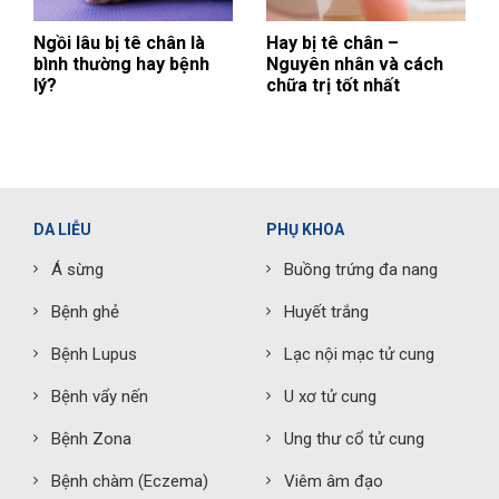
Ngồi lâu bị tê chân là
Hay bị tê chân –
bình thường hay bệnh
Nguyên nhân và cách
lý?
chữa trị tốt nhất
DA LIỄU
PHỤ KHOA
Á sừng
Buồng trứng đa nang
Bệnh ghẻ
Huyết trắng
Bệnh Lupus
Lạc nội mạc tử cung
Bệnh vẩy nến
U xơ tử cung
Bệnh Zona
Ung thư cổ tử cung
Bệnh chàm (Eczema)
Viêm âm đạo