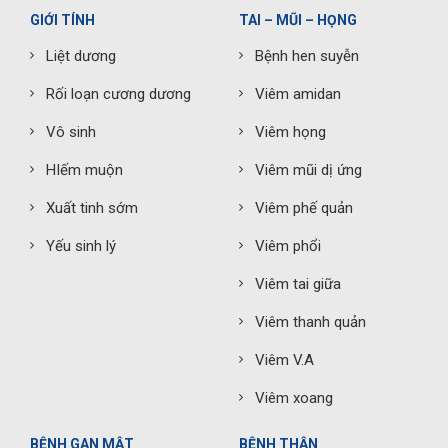
GIỚI TÍNH
TAI – MŨI – HỌNG
Liệt dương
Bệnh hen suyễn
Rối loạn cương dương
Viêm amidan
Vô sinh
Viêm họng
HIếm muộn
Viêm mũi dị ứng
Xuất tinh sớm
Viêm phế quản
Yếu sinh lý
Viêm phổi
Viêm tai giữa
Viêm thanh quản
Viêm V.A
Viêm xoang
BỆNH GAN MẬT
BỆNH THẬN