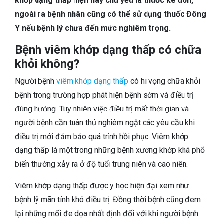
khớp dạng thấp hiện nay chủ yếu là thuốc kê đơn,
TIÊU HÓA
ngoài ra bệnh nhân cũng có thể sử dụng thuốc Đông
Y nếu bệnh lý chưa đến mức nghiêm trọng.
DA LIỄU THẨM MỸ
Bệnh viêm khớp dạng thấp có chữa
NHA KHOA
khỏi không?
Người bệnh
viêm khớp dạng thấp
có hi vọng chữa khỏi
bệnh trong trường hợp phát hiện bệnh sớm và điều trị
đúng hướng. Tuy nhiên việc điều trị mất thời gian và
người bệnh cần tuân thủ nghiêm ngặt các yêu cầu khi
điều trị mới đảm bảo quá trình hồi phục. Viêm khớp
dạng thấp là một trong những bệnh xương khớp khá phổ
biến thường xảy ra ở độ tuổi trung niên và cao niên.
Viêm khớp dạng thấp được y học hiện đại xem như
bệnh lỹ mãn tính khó điều trị. Đồng thời bệnh cũng đem
lại những mối đe dọa nhất định đối với khi người bệnh