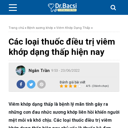
Trang chủ
»
Bệnh xương khớp
»
Viêm Khớp Dạng Thấp
»
Các loại thuốc điều trị viêm
khớp dạng thấp hiện nay
BỆNH DA LIỄU
Ngân Trần
BỆNH PHỤ KHOA
9:53 - 23/06/2022
Đánh giá bài viết
BỆNH XƯƠNG KHỚP
4/5 - (3 bình chọn)
SỨC KHỎE GIỚI TÍNH
Viêm khớp dạng thấp là bệnh lý mãn tính gây ra
những cơn đau nhức xương khớp liên hồi khiến người
TAI – MŨI – HỌNG
mệt mỏi và khó chịu. Các loại thuốc điều trị viêm