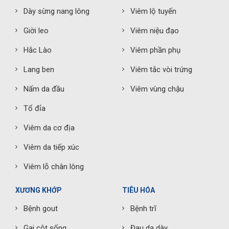
Dày sừng nang lông
Viêm lộ tuyến
Giời leo
Viêm niệu đạo
Hắc Lào
Viêm phần phụ
Lang ben
Viêm tắc vòi trứng
Nấm da đầu
Viêm vùng chậu
Tổ đỉa
Viêm da cơ địa
Viêm da tiếp xúc
Viêm lỗ chân lông
XƯƠNG KHỚP
TIÊU HÓA
Bệnh gout
Bệnh trĩ
Gai cột sống
Đau dạ dày