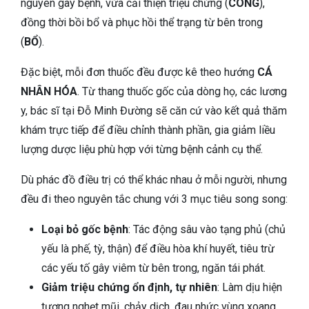
nguyên gây bệnh, vừa cải thiện triệu chứng (
CÔNG
),
đồng thời bồi bổ và phục hồi thể trạng từ bên trong
(
BỔ
).
Đặc biệt, mỗi đơn thuốc đều được kê theo hướng
CÁ
NHÂN HÓA
. Từ thang thuốc gốc của dòng họ, các lương
y, bác sĩ tại Đỗ Minh Đường sẽ căn cứ vào kết quả thăm
khám trực tiếp để điều chỉnh thành phần, gia giảm liều
lượng dược liệu phù hợp với từng bệnh cảnh cụ thể.
Dù phác đồ điều trị có thể khác nhau ở mỗi người, nhưng
đều đi theo nguyên tắc chung với 3 mục tiêu song song:
Loại bỏ gốc bệnh
: Tác động sâu vào tạng phủ (chủ
yếu là phế, tỳ, thận) để điều hòa khí huyết, tiêu trừ
các yếu tố gây viêm từ bên trong, ngăn tái phát.
Giảm triệu chứng ổn định, tự nhiên
: Làm dịu hiện
tượng nghẹt mũi, chảy dịch, đau nhức vùng xoang.