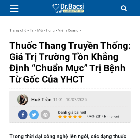
Trang chủ
»
Tai - Mũi - Họng
»
Viêm Xoang
»
Thuốc Thang Truyền Thống:
Giá Trị Trường Tồn Khẳng
BỆNH DA LIỄU
Định “Chuẩn Mực” Trị Bệnh
Từ Gốc Của YHCT
BỆNH PHỤ KHOA
BỆNH XƯƠNG KHỚP
Huế Trần
11:01 - 10/07/2025
SỨC KHỎE GIỚI TÍNH
Đánh giá bài viết
4.9/5 - (2114 bình chọn)
TAI – MŨI – HỌNG
Trong thời đại công nghệ lên ngôi, các dạng thuốc