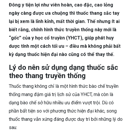
TIÊU HÓA
Đông y tiện lợi như viên hoàn, cao đặc, cao lỏng
ngày càng được ưa chuộng thì thuốc thang sắc tay
DA LIỄU THẨM MỸ
lại bị xem là lỉnh kỉnh, mất thời gian. Thế nhưng ít ai
biết rằng, chính hình thức truyền thống này mới là
NHA KHOA
“gốc” của y học cổ truyền (YHCT), giúp phát huy
dược tính một cách tối ưu – điều mà không phải bất
kỳ dạng thuốc hiện đại nào cũng có thể thay thế.
Lý do nên sử dụng dạng thuốc sắc
theo thang truyền thống
Thuốc thang không chỉ là một hình thức bào chế truyền
thống mang đậm giá trị lịch sử của YHCT, mà còn là
dạng bào chế sở hữu nhiều ưu điểm vượt trội. Dù có
phần bất tiện so với phương thức hiện đại khác, song
thuốc thang vẫn xứng đáng được duy trì bởi những lý do
sau: