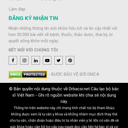
Làm đẹp
ĐĂNG KÝ NHẬN TIN
Nhận những thông tin sức khỏe hữu ích và tin cậy nhất với
hơn 30.000 bài viết về bệnh, thuốc, thảo dược, thai kỳ, bí
quyết sống khỏe mỗi ngày.
KẾT NỐI VỚI CHÚNG TÔI
- ĐƯỢC BẢO VỆ BỞI DMCA
© Bản quyền nội dung thuộc về Drbacsi.net Câu lạc bộ bác
sĩ Việt Nam - Ghi rõ nguồn website khi chia sẻ nội dung
này.
Thông tin trên website này chỉ mang tính chất nội bộ tham khảo;
không được xem là tư vấn y khoa và không nhằm mục đích thay thế
cho tư vấn, chẩn đoán hoặc điều trị từ nhân viên y tế. Khi có vấn đề về
sức khỏe hoặc cần hỗ trợ cấp cứu người đọc cần liên hệ bác sĩ và cơ