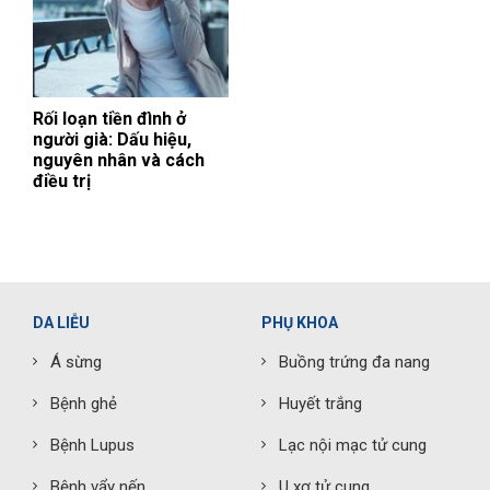
Rối loạn tiền đình ở
người già: Dấu hiệu,
nguyên nhân và cách
điều trị
DA LIỄU
PHỤ KHOA
Á sừng
Buồng trứng đa nang
Bệnh ghẻ
Huyết trắng
Bệnh Lupus
Lạc nội mạc tử cung
Bệnh vẩy nến
U xơ tử cung