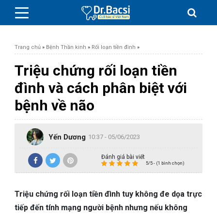
Trang chủ
»
Bệnh Thần kinh
»
Rối loạn tiền đình
»
Triệu chứng rối loạn tiền
đình và cách phân biệt với
BỆNH DA LIỄU
bệnh về não
BỆNH PHỤ KHOA
Yến Dương
10:37 - 05/06/2023
BỆNH XƯƠNG KHỚP
Đánh giá bài viết
5/5 - (1 bình chọn)
SỨC KHỎE GIỚI TÍNH
Triệu chứng rối loạn tiền đình tuy không đe dọa trực
TAI – MŨI – HỌNG
tiếp đến tính mạng người bệnh nhưng nếu không