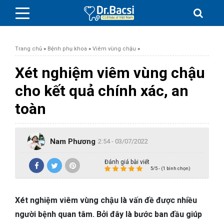
Trang chủ
»
Bệnh phụ khoa
»
Viêm vùng chậu
»
Xét nghiệm viêm vùng chậu
cho kết quả chính xác, an
BỆNH DA LIỄU
toàn
BỆNH PHỤ KHOA
Nam Phương
2:54 - 03/07/2022
BỆNH XƯƠNG KHỚP
Đánh giá bài viết
5/5 - (1 bình chọn)
SỨC KHỎE GIỚI TÍNH
Xét nghiệm viêm vùng chậu là vấn đề được nhiều
TAI – MŨI – HỌNG
người bệnh quan tâm. Bởi đây là bước ban đầu giúp