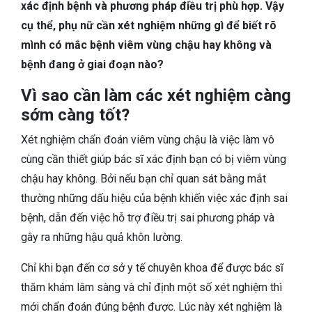
TIÊU HÓA
xác định bệnh và phương pháp điều trị phù hợp. Vậy
cụ thể, phụ nữ cần xét nghiệm những gì để biết rõ
DA LIỄU THẨM MỸ
mình có mắc bệnh viêm vùng chậu hay không và
bệnh đang ở giai đoạn nào?
NHA KHOA
Vì sao cần làm các xét nghiệm càng
sớm càng tốt?
Xét nghiệm chẩn đoán viêm vùng chậu là việc làm vô
cùng cần thiết giúp bác sĩ xác định bạn có bị viêm vùng
chậu hay không.
Bởi nếu bạn chỉ quan sát bằng mắt
thường những dấu hiệu của bệnh khiến việc xác định sai
bệnh, dẫn đến việc hỗ trợ điều trị sai phương pháp và
gây ra những hậu quả khôn lường.
Chỉ khi bạn đến cơ sở y tế chuyên khoa để được bác sĩ
thăm khám lâm sàng và chỉ định một số xét nghiệm thì
mới chẩn đoán đúng bệnh được. Lúc này x
ét nghiệm là