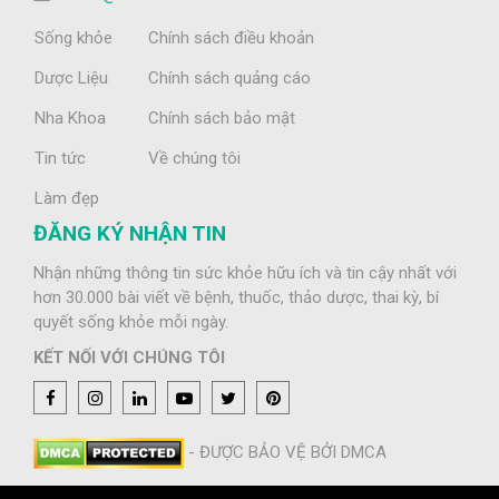
Sống khỏe
Chính sách điều khoản
Dược Liệu
Chính sách quảng cáo
Nha Khoa
Chính sách bảo mật
Tin tức
Về chúng tôi
Làm đẹp
ĐĂNG KÝ NHẬN TIN
Nhận những thông tin sức khỏe hữu ích và tin cậy nhất với
hơn 30.000 bài viết về bệnh, thuốc, thảo dược, thai kỳ, bí
quyết sống khỏe mỗi ngày.
KẾT NỐI VỚI CHÚNG TÔI
- ĐƯỢC BẢO VỆ BỞI DMCA