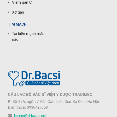
Viêm gan C
Xơ gan
TIM MẠCH
Tai biến mạch máu
não
CÂU LẠC BỘ BÁC SĨ VIỆN Y DƯỢC TRADIMEC
Số 37A, ngõ 97 Văn Cao, Liễu Giai, Ba Đình, Hà Nội -
Điện thoại: 0936427358
lienhe@drbacsi.net