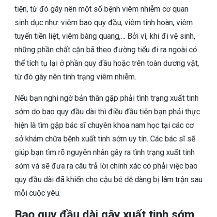
tiện, từ đó gây nên một số bệnh viêm nhiễm cơ quan
sinh dục như: viêm bao quy đầu, viêm tinh hoàn, viêm
tuyến tiền liệt, viêm bàng quang,… Bởi vì, khi đi vệ sinh,
những phần chất cặn bã theo đường tiểu đi ra ngoài có
thể tích tụ lại ở phần quy đầu hoặc trên toàn dương vật,
từ đó gây nên tình trạng viêm nhiễm.
Nếu bạn nghi ngờ bản thân gặp phải tình trạng xuất tinh
sớm do bao quy đầu dài thì điều đầu tiên bạn phải thực
hiện là tìm gặp bác sĩ chuyên khoa nam học tại các cơ
sở khám chữa bệnh xuất tinh sớm uy tín. Các bác sĩ sẽ
giúp bạn tìm rõ nguyên nhân gây ra tình trạng xuất tinh
sớm và sẽ đưa ra câu trả lời chính xác có phải việc bao
quy đầu dài đã khiến cho cậu bé dễ dàng bị lâm trận sau
mỗi cuộc yêu.
Bao quy đầu dài gây xuất tinh sớm