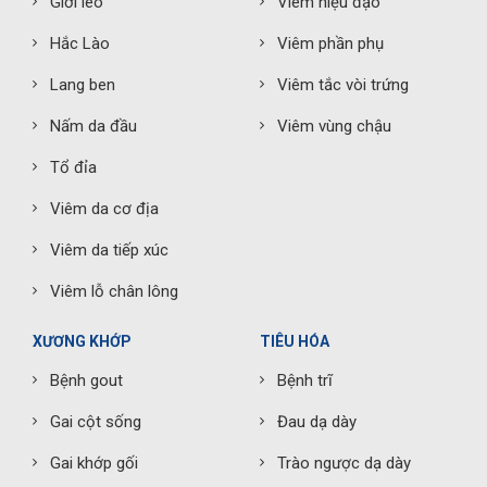
Giời leo
Viêm niệu đạo
Hắc Lào
Viêm phần phụ
Lang ben
Viêm tắc vòi trứng
Nấm da đầu
Viêm vùng chậu
Tổ đỉa
Viêm da cơ địa
Viêm da tiếp xúc
Viêm lỗ chân lông
XƯƠNG KHỚP
TIÊU HÓA
Bệnh gout
Bệnh trĩ
Gai cột sống
Đau dạ dày
Gai khớp gối
Trào ngược dạ dày