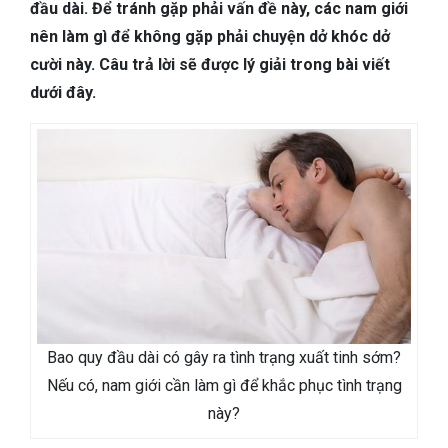
TIÊU HÓA
đầu dài. Để tránh gặp phải vấn đề này, các nam giới
nên làm gì để không gặp phải chuyện dở khóc dở
DA LIỄU THẨM MỸ
cười này. Câu trả lời sẽ được lý giải trong bài viết
dưới đây.
NHA KHOA
Bao quy đầu dài có gây ra tình trạng xuất tinh sớm?
Nếu có, nam giới cần làm gì để khắc phục tình trạng
này?