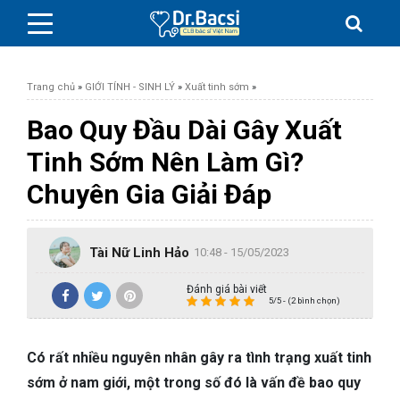
Trang chủ
»
GIỚI TÍNH - SINH LÝ
»
Xuất tinh sớm
»
Bao Quy Đầu Dài Gây Xuất
Tinh Sớm Nên Làm Gì?
BỆNH DA LIỄU
Chuyên Gia Giải Đáp
BỆNH PHỤ KHOA
Tài Nữ Linh Hảo
10:48 - 15/05/2023
BỆNH XƯƠNG KHỚP
Đánh giá bài viết
5/5 - (2 bình chọn)
SỨC KHỎE GIỚI TÍNH
Có rất nhiều nguyên nhân gây ra tình trạng xuất tinh
TAI – MŨI – HỌNG
sớm ở nam giới, một trong số đó là vấn đề bao quy