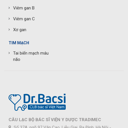
Viêm gan B
Viêm gan C
Xơ gan
TIM MẠCH
Tai biến mạch máu
não
CÂU LẠC BỘ BÁC SĨ VIỆN Y DƯỢC TRADIMEC
Số 37A, ngõ 97 Văn Cao, Liễu Giai, Ba Đình, Hà Nội -