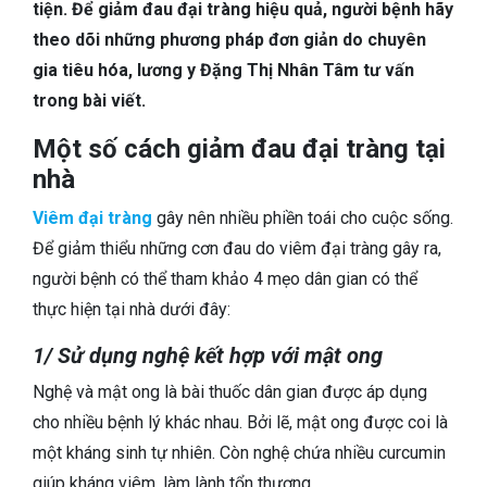
TIÊU HÓA
tiện. Để giảm đau đại tràng hiệu quả, người bệnh hãy
theo dõi những phương pháp đơn giản do chuyên
DA LIỄU THẨM MỸ
gia tiêu hóa, lương y Đặng Thị Nhân Tâm tư vấn
trong bài viết.
NHA KHOA
Một số cách giảm đau đại tràng tại
nhà
Viêm đại tràng
gây nên nhiều phiền toái cho cuộc sống.
Để giảm thiểu những cơn đau do viêm đại tràng gây ra,
người bệnh có thể tham khảo 4 mẹo dân gian có thể
thực hiện tại nhà dưới đây:
1/ Sử dụng nghệ kết hợp với mật ong
Nghệ và mật ong là bài thuốc dân gian được áp dụng
cho nhiều bệnh lý khác nhau. Bởi lẽ, mật ong được coi là
một kháng sinh tự nhiên. Còn nghệ chứa nhiều curcumin
giúp kháng viêm, làm lành tổn thương.