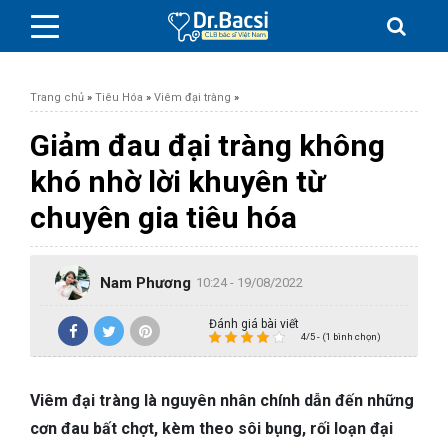
Trang chủ
»
Tiêu Hóa
»
Viêm đại tràng
»
Giảm đau đại tràng không
khó nhờ lời khuyên từ
BỆNH DA LIỄU
chuyên gia tiêu hóa
BỆNH PHỤ KHOA
Nam Phương
10:24 - 19/08/2022
BỆNH XƯƠNG KHỚP
Đánh giá bài viết
4/5 - (1 bình chọn)
SỨC KHỎE GIỚI TÍNH
Viêm đại tràng là nguyên nhân chính dẫn đến những
TAI – MŨI – HỌNG
cơn đau bất chợt, kèm theo sôi bụng, rối loạn đại