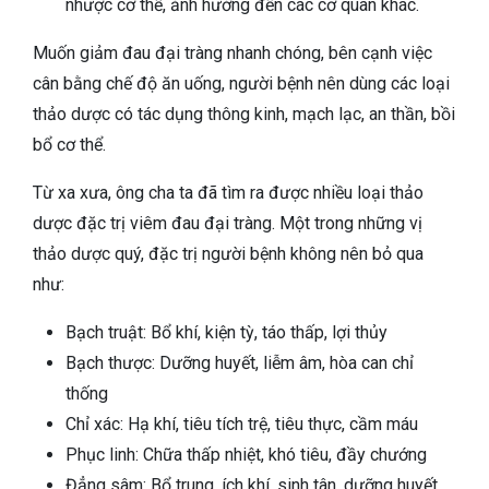
nhược cơ thể, ảnh hưởng đến các cơ quan khác.
Muốn giảm đau đại tràng nhanh chóng, bên cạnh việc
cân bằng chế độ ăn uống, người bệnh nên dùng các loại
thảo dược có tác dụng thông kinh, mạch lạc, an thần, bồi
bổ cơ thể.
Từ xa xưa, ông cha ta đã tìm ra được nhiều loại thảo
dược đặc trị viêm đau đại tràng. Một trong những vị
thảo dược quý, đặc trị người bệnh không nên bỏ qua
như:
Bạch truật: Bổ khí, kiện tỳ, táo thấp, lợi thủy
Bạch thược: Dưỡng huyết, liễm âm, hòa can chỉ
thống
Chỉ xác: Hạ khí, tiêu tích trệ, tiêu thực, cầm máu
Phục linh: Chữa thấp nhiệt, khó tiêu, đầy chướng
Đẳng sâm: Bổ trung, ích khí, sinh tân, dưỡng huyết