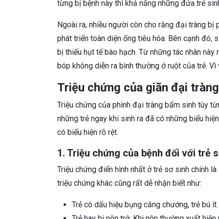
từng bị bệnh này thì khả năng những đứa trẻ sin
Ngoài ra, nhiều người còn cho rằng đại tràng bị p
phát triển toàn diện ống tiêu hóa. Bên cạnh đó,
bị thiếu hụt tế bào hạch. Từ những tác nhân này
bóp không diễn ra bình thường ở ruột của trẻ. Vì
Triệu chứng của giãn đại tràn
Triệu chứng của phình đại tràng bẩm sinh tùy t
những trẻ ngay khi sinh ra đã có những biểu hiện 
có biểu hiện rõ rệt.
1. Triệu chứng của bệnh đối với trẻ 
Triệu chứng điển hình nhất ở trẻ sơ sinh chính là
triệu chứng khác cũng rất dễ nhận biết như:
Trẻ có dấu hiệu bụng căng chướng, trẻ bú ít.
Trẻ hay bị nôn trớ. Khi nôn thường xuất hiệ