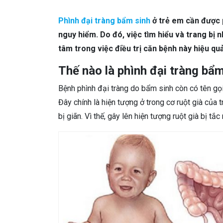
DA LIỄU THẨM MỸ
Mụn trứng cá
N
Phình đại tràng bẩm sinh
ở trẻ em cần được 
NHA KHOA
Viêm Nướu Răng
nguy hiểm. Do đó, việc tìm hiểu và trang bị
tâm trong việc điều trị căn bệnh này hiệu qu
Thế nào là phình đại tràng bẩm
Bệnh phình đại tràng do bẩm sinh còn có tên gọi
Đây chính là hiện tượng ở trong cơ ruột già của t
bị giãn. Vì thế, gây lên hiện tượng ruột già bị tắ