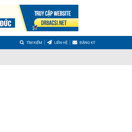
TÌM KIẾM
LIÊN HỆ
ĐĂNG KÝ
g
Buồng trứng đa nang
Hậu sản
nh Tọa
Viêm Khớp Dạng Thấp
 Muộn
m thanh quản
Ho