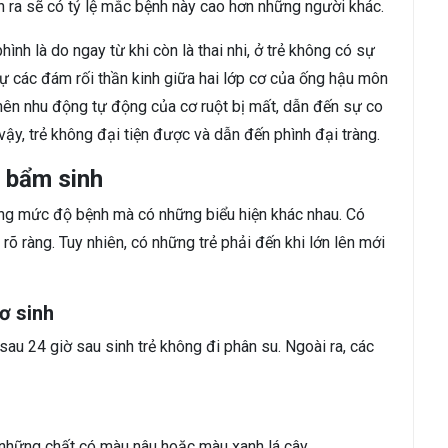
h ra sẽ có tỷ lệ mắc bệnh này cao hơn những người khác.
hình là do ngay từ khi còn là thai nhi, ở trẻ không có sự
 sự các đám rối thần kinh giữa hai lớp cơ của ống hậu môn
 nên nhu động tự động của cơ ruột bị mất, dẫn đến sự co
 vậy, trẻ không đại tiện được và dẫn đến phình đại tràng.
g bẩm sinh
ừng mức độ bệnh mà có những biểu hiện khác nhau. Có
rõ ràng. Tuy nhiên, có những trẻ phải đến khi lớn lên mới
sơ sinh
 sau 24 giờ sau sinh trẻ không đi phân su. Ngoài ra, các
n những chất có màu nâu hoặc màu xanh lá cây.