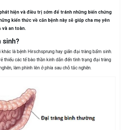
ám da
Rụng Tóc
Bạc Tóc
phát hiện và điều trị sớm để tránh những biến chứng
Sâu Răng
Viêm Nha Chu
Đau Răng
Răng Ê Buốt
Viêm Tủ
 những kiến thức về căn bệnh này sẽ giúp cha mẹ yên
ả và an toàn.
 sinh?
 khác là bệnh Hirschsprung hay giãn đại tràng bẩm sinh.
rẻ thiếu các tế bào thần kinh dẫn đến tình trạng đại tràng
c nghẽn, làm phình lên ở phía sau chỗ tắc nghẽn.