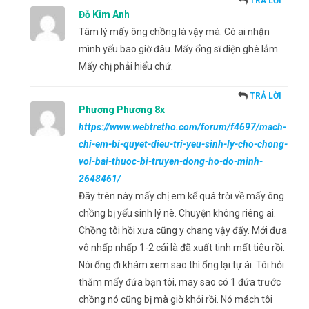
TRẢ LỜI
Đỗ Kim Anh
Tâm lý mấy ông chồng là vậy mà. Có ai nhận
mình yếu bao giờ đâu. Mấy ổng sĩ diện ghê lắm.
Mấy chị phải hiểu chứ.
TRẢ LỜI
Phương Phương 8x
https://www.webtretho.com/forum/f4697/mach-
chi-em-bi-quyet-dieu-tri-yeu-sinh-ly-cho-chong-
voi-bai-thuoc-bi-truyen-dong-ho-do-minh-
2648461/
Đây trên này mấy chị em kể quá trời về mấy ông
chồng bị yếu sinh lý nè. Chuyện không riêng ai.
Chồng tôi hồi xưa cũng y chang vậy đấy. Mới đưa
vô nhấp nhấp 1-2 cái là đã xuất tinh mất tiêu rồi.
Nói ổng đi khám xem sao thì ổng lại tự ái. Tôi hỏi
thăm mấy đứa bạn tôi, may sao có 1 đứa trước
chồng nó cũng bị mà giờ khỏi rồi. Nó mách tôi