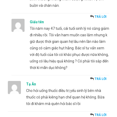
buồn và chán nản.
TRẢ LỜI
Giấu tên
Tôi năm nay 47 tuổi, cái tuổi sinh lý nó cũng giảm
đi nhiều rồi. Tôi vẫn ham muốn cao lắm nhưng k
giữ được thời gian quan hệ lâu nên lần nào làm
cũng có cảm giác hụt hẫng. Bác sĩ tư vấn xem
với độ tuổi của tôi có khắc phục được nữa không,
uống có lâu hiệu quả không ? Có phải tôi sắp đến
thời kì mãn dục không?
TRẢ LỜI
Tạ Ân
Cho hỏi uống thuốc điều trị yếu sinh lý bên nhà
thuốc có phải kiêng hạn chế quan hệ không. Bữa
tôi đi khám mà quên hỏi bác sĩ rồi
TRẢ LỜI