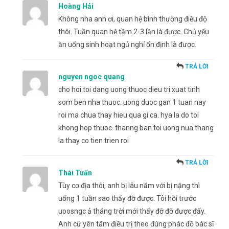
Hoàng Hải
Không nha anh ơi, quan hệ bình thường điều độ
thôi. Tuần quan hệ tầm 2-3 lần là được. Chủ yếu
ăn uống sinh hoạt ngủ nghỉ ổn định là được.
TRẢ LỜI
nguyen ngoc quang
cho hoi toi dang uong thuoc dieu tri xuat tinh
som ben nha thuoc. uong duoc gan 1 tuan nay
roi ma chua thay hieu qua gi ca. hya la do toi
khong hop thuoc. thanng ban toi uong nua thang
la thay co tien trien roi
TRẢ LỜI
Thái Tuấn
Tùy cơ địa thôi, anh bị lâu năm với bị nặng thì
uống 1 tuần sao thấy đỡ được. Tôi hồi trước
uoosngc ả tháng trời mới thấy đỡ đỡ được đấy.
Anh cứ yên tâm điều trị theo đúng phác đồ bác sĩ