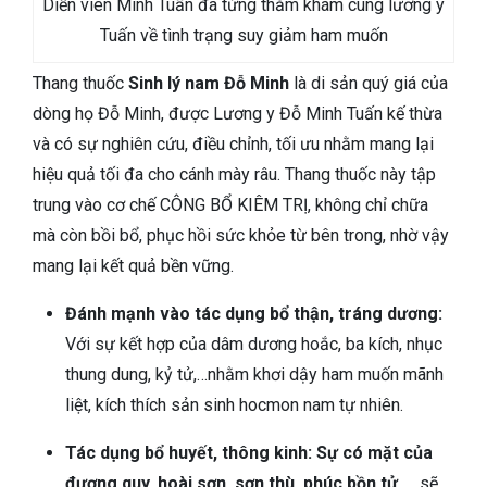
Diễn viên Minh Tuấn đã từng thăm khám cùng lương y
Tuấn về tình trạng suy giảm ham muốn
Thang thuốc
Sinh lý nam Đỗ Minh
là di sản quý giá của
dòng họ Đỗ Minh, được Lương y Đỗ Minh Tuấn kế thừa
và có sự nghiên cứu, điều chỉnh, tối ưu nhằm mang lại
hiệu quả tối đa cho cánh mày râu. Thang thuốc này tập
trung vào cơ chế CÔNG BỔ KIÊM TRỊ, không chỉ chữa
mà còn bồi bổ, phục hồi sức khỏe từ bên trong, nhờ vậy
mang lại kết quả bền vững.
Đánh mạnh vào tác dụng bổ thận, tráng dương:
Với sự kết hợp của dâm dương hoắc, ba kích, nhục
thung dung, kỷ tử,…nhằm khơi dậy ham muốn mãnh
liệt, kích thích sản sinh hocmon nam tự nhiên.
Tác dụng bổ huyết, thông kinh: Sự có mặt của
đương quy, hoài sơn, sơn thù, phúc bồn tử,…
sẽ