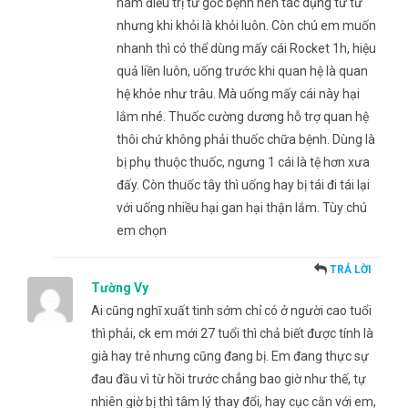
nam điều trị từ gốc bệnh nên tác dụng từ từ
nhưng khi khỏi là khỏi luôn. Còn chú em muốn
nhanh thì có thể dùng mấy cái Rocket 1h, hiệu
quả liền luôn, uống trước khi quan hệ là quan
hệ khỏe như trâu. Mà uống mấy cái này hại
lắm nhé. Thuốc cường dương hỗ trợ quan hệ
thôi chứ không phải thuốc chữa bệnh. Dùng là
bị phụ thuộc thuốc, ngưng 1 cái là tệ hơn xưa
đấy. Còn thuốc tây thì uống hay bị tái đi tái lại
với uống nhiều hại gan hại thận lắm. Tùy chú
em chọn
TRẢ LỜI
Tường Vy
Ai cũng nghĩ xuất tinh sớm chỉ có ở người cao tuổi
thì phải, ck em mới 27 tuổi thì chả biết được tính là
già hay trẻ nhưng cũng đang bị. Em đang thực sự
đau đầu vì từ hồi trước chẳng bao giờ như thế, tự
nhiên giờ bị thì tâm lý thay đổi, hay cục cằn với em,