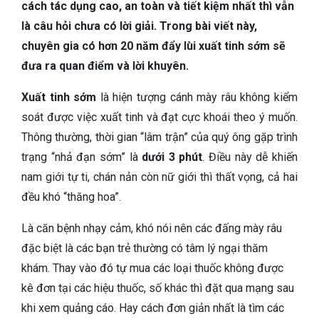
TIÊU HÓA
cách tác dụng cao, an toàn và tiết kiệm nhất thì vẫn
là câu hỏi chưa có lời giải. Trong bài viết này,
DA LIỄU THẨM MỸ
chuyên gia có hơn 20 năm đẩy lùi xuất tinh sớm sẽ
đưa ra quan điểm và lời khuyên.
NHA KHOA
Xuất tinh sớm
là hiện tượng cánh mày râu không kiểm
soát được việc xuất tinh và đạt cực khoái theo ý muốn.
Thông thường, thời gian “lâm trận” của quý ông gặp trình
trạng “nhả đạn sớm” là
dưới 3 phút
. Điều này dễ khiến
nam giới tự ti, chán nản còn nữ giới thì thất vọng, cả hai
đều khó “thăng hoa”.
Là căn bệnh nhạy cảm, khó nói nên các đấng mày râu
đặc biệt là các bạn trẻ thường có tâm lý ngại thăm
khám. Thay vào đó tự mua các loại thuốc không được
kê đơn tại các hiệu thuốc, số khác thì đặt qua mạng sau
khi xem quảng cáo. Hay cách đơn giản nhất là tìm các