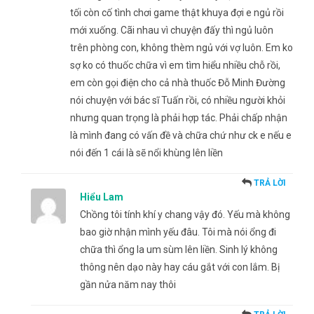
tối còn cố tình chơi game thật khuya đợi e ngủ rồi
mới xuống. Cãi nhau vì chuyện đấy thì ngủ luôn
trên phòng con, không thèm ngủ với vợ luôn. Em ko
sợ ko có thuốc chữa vì em tìm hiểu nhiều chỗ rồi,
em còn gọi điện cho cả nhà thuốc Đỗ Minh Đường
nói chuyện với bác sĩ Tuấn rồi, có nhiều người khỏi
nhưng quan trọng là phải hợp tác. Phải chấp nhận
là mình đang có vấn đề và chữa chứ như ck e nếu e
nói đến 1 cái là sẽ nổi khùng lên liền
TRẢ LỜI
Hiểu Lam
Chồng tôi tính khí y chang vậy đó. Yếu mà không
bao giờ nhận mình yếu đâu. Tôi mà nói ổng đi
chữa thì ổng la um sùm lên liền. Sinh lý không
thông nên dạo này hay cáu gắt với con lắm. Bị
gần nửa năm nay thôi