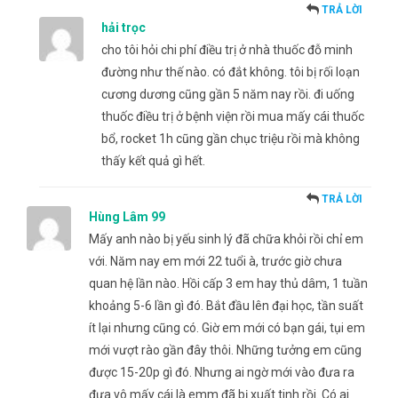
TRẢ LỜI
hải trọc
cho tôi hỏi chi phí điều trị ở nhà thuốc đỗ minh
đường như thế nào. có đắt không. tôi bị rối loạn
cương dương cũng gần 5 năm nay rồi. đi uống
thuốc điều trị ở bệnh viện rồi mua mấy cái thuốc
bổ, rocket 1h cũng gần chục triệu rồi mà không
thấy kết quả gì hết.
TRẢ LỜI
Hùng Lâm 99
Mấy anh nào bị yếu sinh lý đã chữa khỏi rồi chỉ em
với. Năm nay em mới 22 tuổi à, trước giờ chưa
quan hệ lần nào. Hồi cấp 3 em hay thủ dâm, 1 tuần
khoảng 5-6 lần gì đó. Bắt đầu lên đại học, tần suất
ít lại nhưng cũng có. Giờ em mới có bạn gái, tụi em
mới vượt rào gần đây thôi. Những tưởng em cũng
được 15-20p gì đó. Nhưng ai ngờ mới vào đưa ra
đưa vô mấy cái là emm đã bị xuất tinh rồi. Có ai