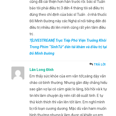
cũng đã cải thiện hơn hẳn trước rồi. bác sĩ Tuấn
bảo tôi phải điều trị 3 đến 4 tháng tôi sẽ điều trị
đúng theo chỉ định của bác sĩ Tuấn . ở nhà thuốc
Đỗ Minh Đường này các Nghệ sĩ nổi tiếng đến đó
điều trị nhiều đó lên mình cũng rất yên tâm điều
trị .
?[LIVESTREAM] Trực Tiếp Phó Viện Trưởng Khôi
Trong Phim “SinhTử” đến tái khám và điều trị tại
Đỗ Minh Đường
TRẢ LỜI
Lân Long Đĩnh
Em thấy sức khỏe của em vẫn tốt,sáng dậy vẫn
chào cờ bình thường. Nhưng gần đây chẳng hiểu
sao gần vợ lại có cảm giác lo lắng, bồi hồi và k tự
tin khi làm chuyện ấy nên rất dễ suất tinh. E tự
thử kích thích thì vẫn lên tốt lắm. Em nghĩ mình
bị rối loạn cương dương. Mặc dù vẫn ham muốn
bình thường nhưng k làm được gì khiến vợ em