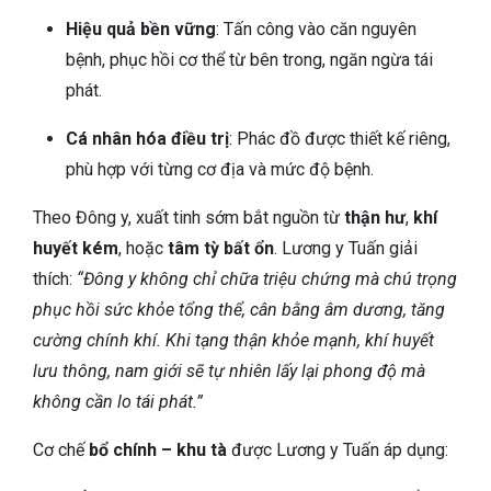
Hiệu quả bền vững
: Tấn công vào căn nguyên
bệnh, phục hồi cơ thể từ bên trong, ngăn ngừa tái
phát.
Cá nhân hóa điều trị
: Phác đồ được thiết kế riêng,
phù hợp với từng cơ địa và mức độ bệnh.
Theo Đông y, xuất tinh sớm bắt nguồn từ
thận hư
,
khí
huyết kém
, hoặc
tâm tỳ bất ổn
. Lương y Tuấn giải
thích:
“Đông y không chỉ chữa triệu chứng mà chú trọng
phục hồi sức khỏe tổng thể, cân bằng âm dương, tăng
cường chính khí. Khi tạng thận khỏe mạnh, khí huyết
lưu thông, nam giới sẽ tự nhiên lấy lại phong độ mà
không cần lo tái phát.”
Cơ chế
bổ chính – khu tà
được Lương y Tuấn áp dụng: