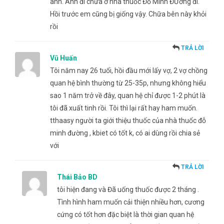
anh. Anh đi chữa ở nhà thuốc Đỗ Minh ĐƯờng đi.
Hồi trước em cũng bị giống vậy. Chữa bên này khỏi
rồi
TRẢ LỜI
Vũ Huấn
Tôi năm nay 26 tuổi, hồi đầu mới lấy vợ, 2 vợ chồng
quan hệ bình thường từ 25-35p, nhưng không hiểu
sao 1 năm trở về đây, quan hệ chỉ được 1-2 phút là
tôi đã xuất tinh rồi. Tôi thì lại rất hay ham muốn.
tthaasy người ta giới thiệu thuốc của nhà thuốc đỗ
minh đường , kbiet có tốt k, có ai dùng rồi chia sẻ
với
TRẢ LỜI
Thái Bảo BD
tôi hiện đang và Đã uống thuốc được 2 tháng .
Tình hình ham muốn cải thiện nhiều hơn, cương
cứng có tốt hơn đặc biệt là thời gian quan hệ