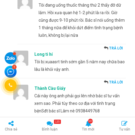
Tôi đang uống thuốc tháng thứ 2 thấy đỡ dữ
lắm. Hồi xưa quan hệ 1-2 phút là ra rồi. Giờ
cũng được 9-10 phút rồi. Bác sĩ nói uống thêm
1 tháng nữa để khỏi dứt điểm tình trạng bệnh
luôn, không bị lại nữa
TRẢ LỜI
Long ti hí
Tôi bị xuaasrt tinh sớm gần 5 năm nay chữa bao
lâu là khỏi vậy anh.
TRẢ LỜI
Thành Cầu Giấy
Cái này ông anh phải gọi lên nhờ bác sĩ tư vấn
xem sao. Phải tùy theo cơ địa với tình trạng
bệnSđt bác sĩ Lâm nè 0938449768
135
TRẢ LỜI
Chia sẻ
Bình luận
Tin mới
Tư vấn
juan le