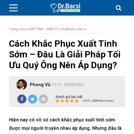
Trang chủ
»
GIỚI TÍNH - SINH LÝ
»
Xuất tinh sớm
»
Cách Khắc Phục Xuất Tinh
Sớm – Đâu Là Giải Pháp Tối
BỆNH DA LIỄU
Ưu Quý Ông Nên Áp Dụng?
BỆNH PHỤ KHOA
Phong Vũ
11:15 - 05/06/2023
BỆNH XƯƠNG KHỚP
Đánh giá bài viết
4.9/5 - (2090 bình chọn)
SỨC KHỎE GIỚI TÍNH
Hiện nay có vô số cách khắc phục xuất tinh sớm
TAI – MŨI – HỌNG
được mọi người truyền nhau áp dụng. Nhưng đâu là