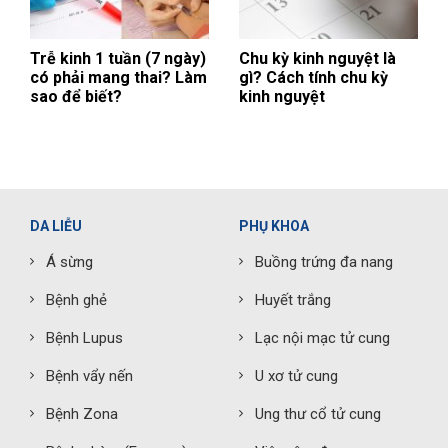
Trễ kinh 1 tuần (7 ngày)
Chu kỳ kinh nguyệt là
có phải mang thai? Làm
gì? Cách tính chu kỳ
sao để biết?
kinh nguyệt
DA LIỄU
PHỤ KHOA
Á sừng
Buồng trứng đa nang
Bệnh ghẻ
Huyết trắng
Bệnh Lupus
Lạc nội mạc tử cung
Bệnh vẩy nến
U xơ tử cung
Bệnh Zona
Ung thư cổ tử cung