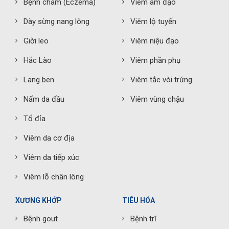
Bệnh chàm (Eczema)
Viêm âm đạo
Dày sừng nang lông
Viêm lộ tuyến
Giời leo
Viêm niệu đạo
Hắc Lào
Viêm phần phụ
Lang ben
Viêm tắc vòi trứng
Nấm da đầu
Viêm vùng chậu
Tổ đỉa
Viêm da cơ địa
Viêm da tiếp xúc
Viêm lỗ chân lông
XƯƠNG KHỚP
TIÊU HÓA
Bệnh gout
Bệnh trĩ