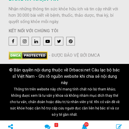
Nhận những thông tin sức khỏe hữu ích và tin cậy nhất với
hơn 30.000 bài viết về bệnh, thuốc, thảo dược, thai kỳ, bí
quyết sống khỏe mỗi ngày.
KẾT NỐI VỚI CHÚNG TÔI
- ĐƯỢC BẢO VỆ BỞI DMCA
© Bản quyền nội dung thuộc về Drbacsi.net Câu lạc bộ bác
sĩ Việt Nam - Ghi rõ nguồn website khi chia sẻ nội dung
này.
Thông tin trên website này chỉ mang tính chất nội bộ tham khảo;
không được xem là tư vấn y khoa và không nhằm mục đích thay thế
cho tư vấn, chẩn đoán hoặc điều trị từ nhân viên y tế. Khi có vấn đề về
sức khỏe hoặc cần hỗ trợ cấp cứu người đọc cần liên hệ bác sĩ và cơ
sở y tế gần nhất.
0