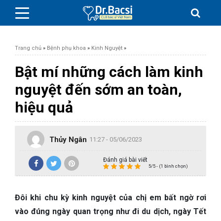
Trang chủ
»
Bệnh phụ khoa
»
Kinh Nguyệt
»
Bật mí những cách làm kinh
nguyệt đến sớm an toàn,
BỆNH DA LIỄU
hiệu quả
BỆNH PHỤ KHOA
Thủy Ngân
11:27 - 05/06/2023
BỆNH XƯƠNG KHỚP
Đánh giá bài viết
5/5 - (1 bình chọn)
SỨC KHỎE GIỚI TÍNH
Đôi khi chu kỳ kinh nguyệt của chị em bất ngờ rơi
TAI – MŨI – HỌNG
vào đúng ngày quan trọng như đi du dịch, ngày Tết