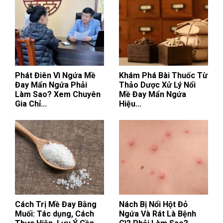
Phát Điên Vì Ngứa Mề
Khám Phá Bài Thuốc Từ
Đay Mẩn Ngứa Phải
Thảo Dược Xử Lý Nổi
Làm Sao? Xem Chuyên
Mề Đay Mẩn Ngứa
Gia Chỉ...
Hiệu...
Cách Trị Mề Đay Bằng
Nách Bị Nổi Hột Đỏ
Muối: Tác dụng, Cách
Ngứa Và Rát Là Bệnh