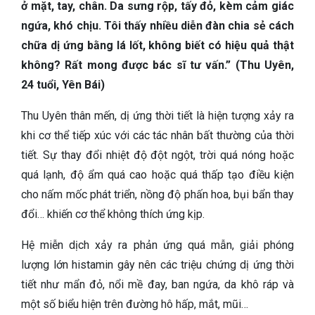
TIÊU HÓA
ở mặt, tay, chân. Da sưng rộp, tấy đỏ, kèm cảm giác
ngứa, khó chịu. Tôi thấy nhiều diễn đàn chia sẻ cách
DA LIỄU THẨM MỸ
chữa dị ứng bằng lá lốt, không biết có hiệu quả thật
không? Rất mong được bác sĩ tư vấn.” (Thu Uyên,
NHA KHOA
24 tuổi, Yên Bái)
Thu Uyên thân mến, dị ứng thời tiết là hiện tượng xảy ra
khi cơ thể tiếp xúc với các tác nhân bất thường của thời
tiết. Sự thay đổi nhiệt độ đột ngột, trời quá nóng hoặc
quá lạnh, độ ẩm quá cao hoặc quá thấp tạo điều kiện
cho nấm mốc phát triển, nồng độ phấn hoa, bụi bẩn thay
đổi… khiến cơ thể không thích ứng kịp.
Hệ miễn dịch xảy ra phản ứng quá mẫn, giải phóng
lượng lớn histamin gây nên các triệu chứng dị ứng thời
tiết như mẩn đỏ, nổi mề đay, ban ngứa, da khô ráp và
một số biểu hiện trên đường hô hấp, mắt, mũi…