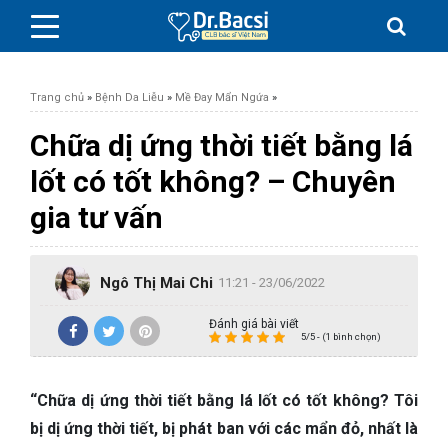
Trang chủ
»
Bệnh Da Liễu
»
Mề Đay Mẩn Ngứa
»
Chữa dị ứng thời tiết bằng lá
lốt có tốt không? – Chuyên
BỆNH DA LIỄU
gia tư vấn
BỆNH PHỤ KHOA
Ngô Thị Mai Chi
11:21 - 23/06/2022
BỆNH XƯƠNG KHỚP
Đánh giá bài viết
5/5 - (1 bình chọn)
SỨC KHỎE GIỚI TÍNH
“Chữa dị ứng thời tiết bằng lá lốt có tốt không? Tôi
TAI – MŨI – HỌNG
bị dị ứng thời tiết, bị phát ban với các mẩn đỏ, nhất là