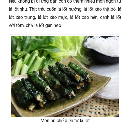
Nếu không bị dị ứng bạn còn có thêm nhiều món ngon từ
lá lốt như: Thịt trâu cuốn lá lốt nướng, lá lốt xào thịt bò, lá
lốt xào trứng, lá lốt xào mực, lá lốt xào hến, canh lá lốt
với tôm, chả lá lốt gan heo…
Món ăn chế biến từ lá lốt