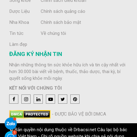
Sống khỏe
Chính sách điều khoản
Dược Liệu
Chính sách quảng cáo
Nha Khoa
Chính sách bảo mật
Tin tức
Về chúng tôi
Làm đẹp
ĐĂNG KÝ NHẬN TIN
Nhận những thông tin sức khỏe hữu ích và tin cậy nhất với
hơn 30.000 bài viết về bệnh, thuốc, thảo dược, thai kỳ, bí
quyết sống khỏe mỗi ngày.
KẾT NỐI VỚI CHÚNG TÔI
- ĐƯỢC BẢO VỆ BỞI DMCA
© Bản quyền nội dung thuộc về Drbacsi.net Câu lạc bộ bác
sĩ Việt Nam - Ghi rõ nguồn website khi chia sẻ nội dung