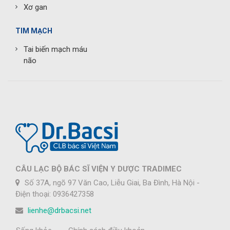
Xơ gan
TIM MẠCH
Tai biến mạch máu
não
CÂU LẠC BỘ BÁC SĨ VIỆN Y DƯỢC TRADIMEC
Số 37A, ngõ 97 Văn Cao, Liễu Giai, Ba Đình, Hà Nội -
Điện thoại: 0936427358
lienhe@drbacsi.net