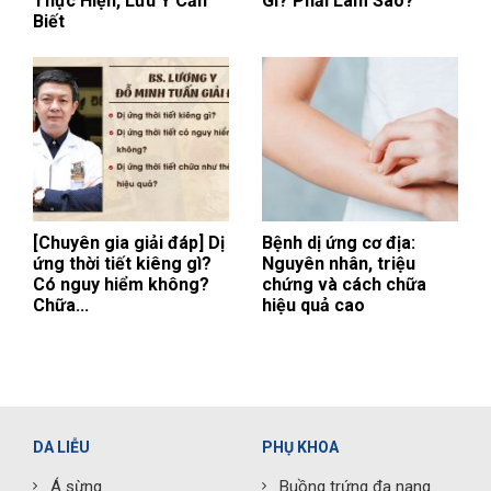
Thực Hiện, Lưu Ý Cần
Gì? Phải Làm Sao?
Biết
[Chuyên gia giải đáp] Dị
Bệnh dị ứng cơ địa:
ứng thời tiết kiêng gì?
Nguyên nhân, triệu
Có nguy hiểm không?
chứng và cách chữa
Chữa...
hiệu quả cao
DA LIỄU
PHỤ KHOA
Á sừng
Buồng trứng đa nang