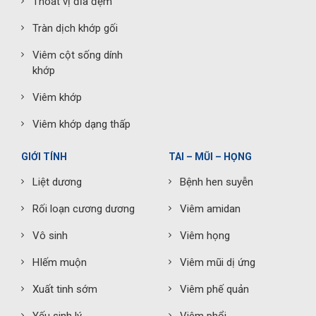
Thoát vị đĩa đệm
Tràn dịch khớp gối
Viêm cột sống dính
khớp
Viêm khớp
Viêm khớp dạng thấp
GIỚI TÍNH
TAI – MŨI – HỌNG
Liệt dương
Bệnh hen suyễn
Rối loạn cương dương
Viêm amidan
Vô sinh
Viêm họng
HIếm muộn
Viêm mũi dị ứng
Xuất tinh sớm
Viêm phế quản
Yếu sinh lý
Viêm phổi