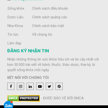
Sống khỏe
Chính sách điều khoản
Dược Liệu
Chính sách quảng cáo
Nha Khoa
Chính sách bảo mật
Tin tức
Về chúng tôi
Làm đẹp
ĐĂNG KÝ NHẬN TIN
Nhận những thông tin sức khỏe hữu ích và tin cậy nhất với
hơn 30.000 bài viết về bệnh, thuốc, thảo dược, thai kỳ, bí
quyết sống khỏe mỗi ngày.
KẾT NỐI VỚI CHÚNG TÔI
- ĐƯỢC BẢO VỆ BỞI DMCA