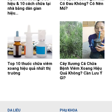
hiệu & 10 cách chữa tại
Có Đau Không? Có Nên
nhà bằng dân gian
Mổ?
hiệu...
Top 10 thuốc chữa viêm
Cây Xương Cá Chữa
xoang hiệu quả nhất thị
Bệnh Viêm Xoang Hiệu
trường
Quả Không? Cần Lưu Ý
Gì?
DA LIỄU
PHỤ KHOA