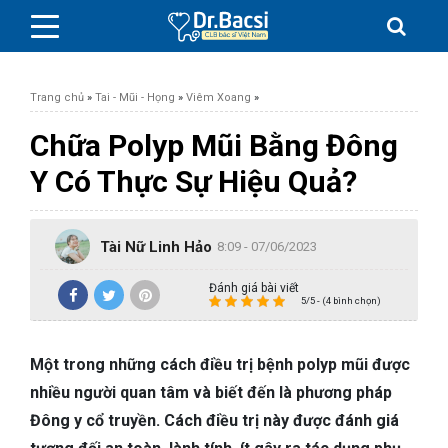
Trang chủ
»
Tai - Mũi - Họng
»
Viêm Xoang
»
Chữa Polyp Mũi Bằng Đông
Y Có Thực Sự Hiệu Quả?
BỆNH DA LIỄU
Tài Nữ Linh Hảo
BỆNH PHỤ KHOA
8:09 - 07/06/2023
Đánh giá bài viết
BỆNH XƯƠNG KHỚP
5/5 - (4 bình chọn)
SỨC KHỎE GIỚI TÍNH
Một trong những cách điều trị bệnh polyp mũi được
nhiều người quan tâm và biết đến là phương pháp
TAI – MŨI – HỌNG
Đông y cổ truyền. Cách điều trị này được đánh giá