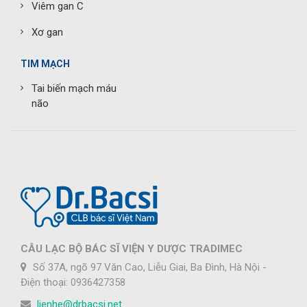
Viêm gan C
Xơ gan
TIM MẠCH
Tai biến mạch máu
não
CÂU LẠC BỘ BÁC SĨ VIỆN Y DƯỢC TRADIMEC
Số 37A, ngõ 97 Văn Cao, Liễu Giai, Ba Đình, Hà Nội -
Điện thoại: 0936427358
lienhe@drbacsi.net