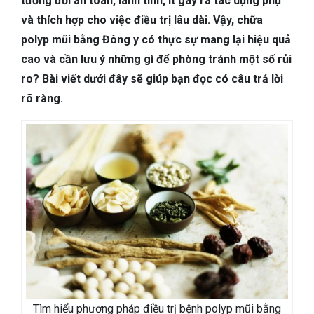
tương đối an toàn, lành tính, ít gây ra tác dụng phụ
TIÊU HÓA
và thích hợp cho việc điều trị lâu dài. Vậy, chữa
polyp mũi bằng Đông y có thực sự mang lại hiệu quả
DA LIỄU THẨM MỸ
cao và cần lưu ý những gì để phòng tránh một số rủi
NHA KHOA
ro? Bài viết dưới đây sẽ giúp bạn đọc có câu trả lời
rõ ràng.
Tìm hiểu phương pháp điều trị bệnh polyp mũi bằng