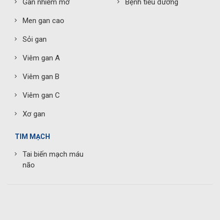
Gan nhiễm mỡ
Bệnh tiểu đường
Men gan cao
Sỏi gan
Viêm gan A
Viêm gan B
Viêm gan C
Xơ gan
TIM MẠCH
Tai biến mạch máu
não