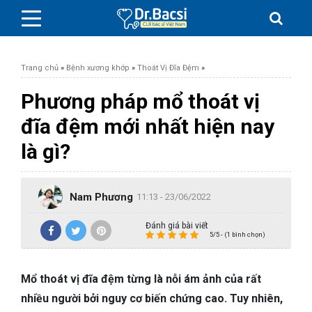
Trang chủ
»
Bệnh xương khớp
»
Thoát Vị Đĩa Đệm
»
Phương pháp mổ thoát vị
đĩa đệm mới nhất hiện nay
BỆNH DA LIỄU
là gì?
BỆNH PHỤ KHOA
Nam Phương
11:13 - 23/06/2022
BỆNH XƯƠNG KHỚP
Đánh giá bài viết
5/5 - (1 bình chọn)
SỨC KHỎE GIỚI TÍNH
Mổ thoát vị đĩa đệm từng là nỗi ám ảnh của rất
TAI – MŨI – HỌNG
nhiều người bởi nguy cơ biến chứng cao. Tuy nhiên,