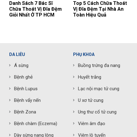
Danh Sách 7 Bác Sĩ
Top 5 Cách Chữa Thoát
Chữa Thoát Vị Đĩa Đệm
Vị Đĩa Đệm Tại Nhà An
Giỏi Nhất Ở TP HCM
Toàn Hiệu Quả
DA LIỄU
PHỤ KHOA
Á sừng
Buồng trứng đa nang
Bệnh ghẻ
Huyết trắng
Bệnh Lupus
Lạc nội mạc tử cung
Bệnh vẩy nến
U xơ tử cung
Bệnh Zona
Ung thư cổ tử cung
Bệnh chàm (Eczema)
Viêm âm đạo
Dày sừng nang lông
Viêm lộ tuyến