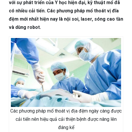
TIÊU HÓA
với sự phát triển của Y học hiện đại, kỹ thuật mổ đã
có nhiều cải tiến. Các phương pháp mổ thoát vị đĩa
DA LIỄU THẨM MỸ
đệm mới nhất hiện nay là nội soi, laser, sóng cao tần
và dùng robot.
NHA KHOA
Các phương pháp mổ thoát vị địa đệm ngày càng được
cải tiến nên hiệu quả cải thiện bệnh được nâng lên
đáng kể