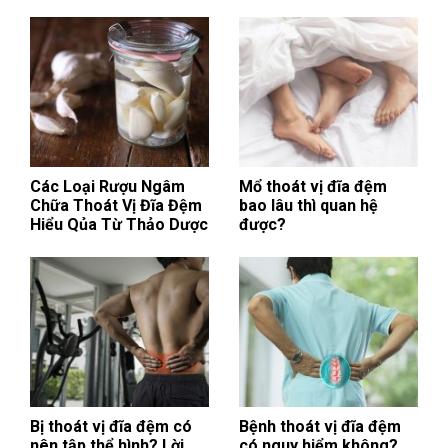
Các Loại Rượu Ngâm
Mổ thoát vị đĩa đệm
Chữa Thoát Vị Đĩa Đệm
bao lâu thì quan hệ
Hiểu Qủa Từ Thảo Dược
được?
Bị thoát vị đĩa đệm có
Bệnh thoát vị đĩa đệm
nên tập thể hình? Lời
có nguy hiểm không?