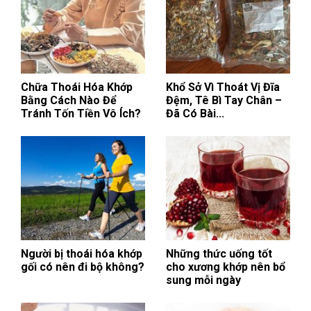
Chữa Thoái Hóa Khớp
Khổ Sở Vì Thoát Vị Đĩa
Bằng Cách Nào Để
Đệm, Tê Bì Tay Chân –
Tránh Tốn Tiền Vô Ích?
Đã Có Bài...
Người bị thoái hóa khớp
Những thức uống tốt
gối có nên đi bộ không?
cho xương khớp nên bổ
sung mỗi ngày