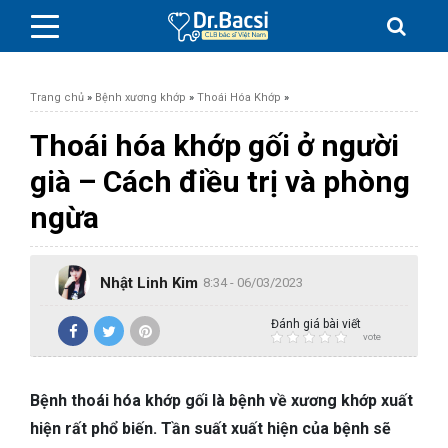
Trang chủ
»
Bệnh xương khớp
»
Thoái Hóa Khớp
»
Thoái hóa khớp gối ở người
già – Cách điều trị và phòng
BỆNH DA LIỄU
ngừa
BỆNH PHỤ KHOA
Nhật Linh Kim
8:34 - 06/03/2023
BỆNH XƯƠNG KHỚP
Đánh giá bài viết
vote
SỨC KHỎE GIỚI TÍNH
Bệnh thoái hóa khớp gối là bệnh về xương khớp xuất
TAI – MŨI – HỌNG
hiện rất phổ biến. Tần suất xuất hiện của bệnh sẽ