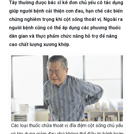
TIÊU HÓA
Tây thường được bác sĩ kê đơn chủ yếu có tác dụng
giúp người bệnh cải thiện cơn đau, hạn chế các biến
DA LIỄU THẨM MỸ
chứng nghiêm trọng khi cột sống thoát vị. Ngoài ra
người bệnh cũng có thể áp dụng các phương thuốc
NHA KHOA
dân gian và thực phẩm chức năng hỗ trợ để nâng
cao chất lượng xương khớp.
Các loại thuốc chữa thoát vị đĩa đệm cột sống chủ yếu
có tác dụng giảm đau chứ không thể điều trị bệnh hoàn