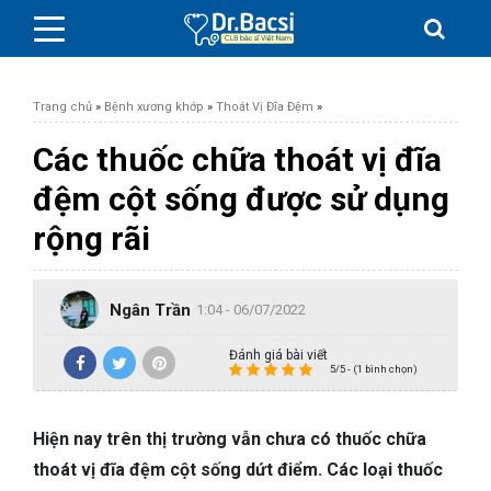
Trang chủ
»
Bệnh xương khớp
»
Thoát Vị Đĩa Đệm
»
Các thuốc chữa thoát vị đĩa
đệm cột sống được sử dụng
BỆNH DA LIỄU
rộng rãi
BỆNH PHỤ KHOA
Ngân Trần
1:04 - 06/07/2022
BỆNH XƯƠNG KHỚP
Đánh giá bài viết
5/5 - (1 bình chọn)
SỨC KHỎE GIỚI TÍNH
Hiện nay trên thị trường vẫn chưa có thuốc chữa
TAI – MŨI – HỌNG
thoát vị đĩa đệm cột sống dứt điểm. Các loại thuốc