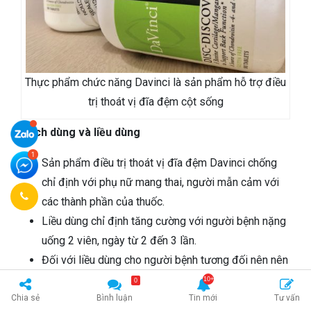
Thực phẩm chức năng Davinci là sản phẩm hỗ trợ điều
trị thoát vị đĩa đệm cột sống
Cách dùng và liều dùng
Sản phẩm điều trị thoát vị đĩa đệm Davinci chống
chỉ định với phụ nữ mang thai, người mẫn cảm với
các thành phần của thuốc.
Liều dùng chỉ định tăng cường với người bệnh nặng
uống 2 viên, ngày từ 2 đến 3 lần.
Đối với liều dùng cho người bệnh tương đối nên nên
uống 2 viên/2 lần mỗi ngày, uống 2 lần trong ngày.
0
Người bệnh nên uống trong bữa ăn để duy trì hiệu
Chia sẻ
Bình luận
Tin mới
Tư vấn