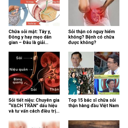
Chữa sỏi mật: Tây y,
Sỏi thận có nguy hiểm
Đông y hay mẹo dân
không? Bệnh có chữa
gian – Đâu là giải...
được không?
Sỏi tiết niệu: Chuyên gia
Top 15 bác sĩ chữa sỏi
“VẠCH TRẦN” dấu hiệu
thận hàng đầu Việt Nam
và tư vấn cách điều trị...