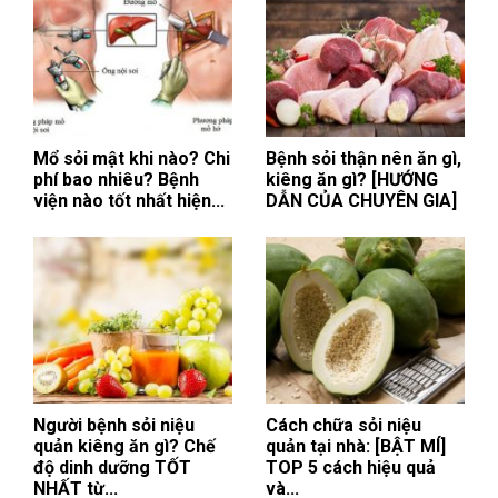
Mổ sỏi mật khi nào? Chi
Bệnh sỏi thận nên ăn gì,
phí bao nhiêu? Bệnh
kiêng ăn gì? [HƯỚNG
viện nào tốt nhất hiện...
DẪN CỦA CHUYÊN GIA]
Người bệnh sỏi niệu
Cách chữa sỏi niệu
quản kiêng ăn gì? Chế
quản tại nhà: [BẬT MÍ]
độ dinh dưỡng TỐT
TOP 5 cách hiệu quả
NHẤT từ...
và...