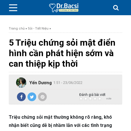
Trang chủ
»
Sỏi - Tiết Niệu
»
5 Triệu chứng sỏi mật điển
hình cần phát hiện sớm và
BỆNH DA LIỄU
can thiệp kịp thời
BỆNH PHỤ KHOA
Yến Dương
1:51 - 23/06/2022
BỆNH XƯƠNG KHỚP
Đánh giá bài viết
vote
SỨC KHỎE GIỚI TÍNH
Triệu chứng sỏi mật thường không rõ ràng, khó
TAI – MŨI – HỌNG
nhận biết cũng dễ bị nhầm lẫn với các tình trạng