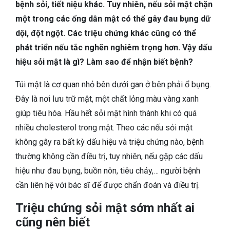
TIÊU HÓA
bệnh sỏi, tiết niệu khác. Tuy nhiên, nếu sỏi mật chặn
một trong các ống dẫn mật có thể gây đau bụng dữ
DA LIỄU THẨM MỸ
dội, đột ngột. Các triệu chứng khác cũng có thể
phát triển nếu tắc nghẽn nghiêm trọng hơn. Vậy dấu
NHA KHOA
hiệu sỏi mật là gì? Làm sao để nhận biết bệnh?
Túi mật là cơ quan nhỏ bên dưới gan ở bên phải ổ bụng.
Đây là nơi lưu trữ mật, một chất lỏng màu vàng xanh
giúp tiêu hóa. Hầu hết sỏi mật hình thành khi có quá
nhiều cholesterol trong mật. Theo các nếu sỏi mật
không gây ra bất kỳ dấu hiệu và triệu chứng nào, bệnh
thường không cần điều trị, tuy nhiên, nếu gặp các dấu
hiệu như đau bụng, buồn nôn, tiêu chảy,… người bệnh
cần liên hệ với bác sĩ để được chẩn đoán và điều trị.
Triệu chứng sỏi mật sớm nhất ai
cũng nên biết