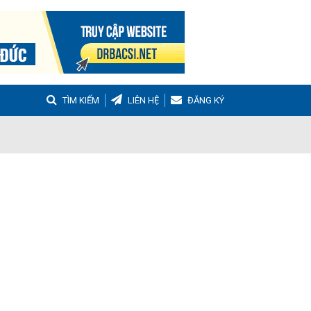
TÌM KIẾM
LIÊN HỆ
ĐĂNG KÝ
g
Buồng trứng đa nang
Hậu sản
nh Tọa
Viêm Khớp Dạng Thấp
 Muộn
m thanh quản
Ho