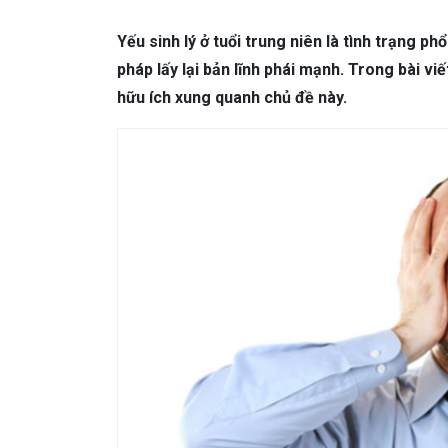
DA LIỄU THẨM MỸ
Mụn trứng cá
N
Yếu sinh lý ở tuổi trung niên là tình trạng p
NHA KHOA
Viêm Nướu Răng
pháp lấy lại bản lĩnh phái mạnh. Trong bài vi
hữu ích xung quanh chủ đề này.