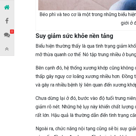
Béo phì và teo cơ là một trong những biểu hi
giới ở 
0
Suy giảm sức khỏe nền tảng
Biểu hiện thường thấy là qua tình trạng giảm kh
mỡ thừa quanh cơ thể. Nó tập trung nhiều ở bụng
Bên cạnh đó, hệ thống xương khớp cũng không 
thấp gây nguy cơ loãng xương nhiều hơn. Đồng t
và gây ra nhiều bệnh lý liên quan đến xương khớp
Chưa dừng lại ở đó, bước vào độ tuổi trung niên
giảm rõ nét. Những hệ lụy này khiến chất lượng
rất lớn. Hậu quả là thường dẫn đến tình trạng c
Ngoài ra, chức năng nội tạng cũng sẽ bị suy giả