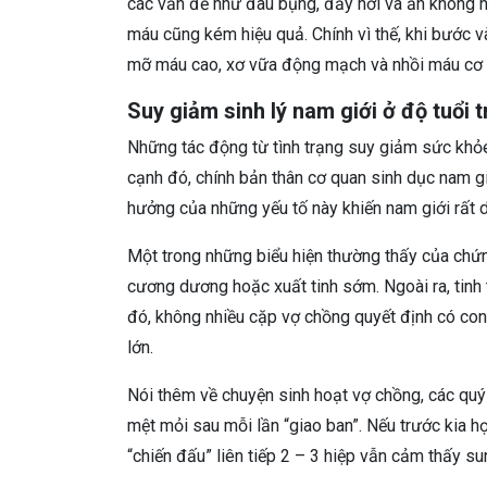
các vấn đề như đau bụng, đầy hơi và ăn không 
máu cũng kém hiệu quả. Chính vì thế, khi bước và
mỡ máu cao, xơ vữa động mạch và nhồi máu cơ ti
Suy giảm sinh lý nam giới ở độ tuổi 
Những tác động từ tình trạng suy giảm sức khỏe
cạnh đó, chính bản thân cơ quan sinh dục nam g
hưởng của những yếu tố này khiến nam giới rất d
Một trong những biểu hiện thường thấy của chứn
cương dương hoặc xuất tinh sớm. Ngoài ra, tinh 
đó, không nhiều cặp vợ chồng quyết định có con 
lớn.
Nói thêm về chuyện sinh hoạt vợ chồng, các quý 
mệt mỏi sau mỗi lần “giao ban”. Nếu trước kia họ
“chiến đấu” liên tiếp 2 – 3 hiệp vẫn cảm thấy s