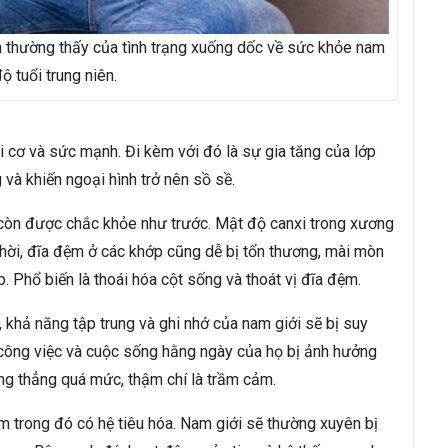
ện thường thấy của tình trạng xuống dốc về sức khỏe nam
độ tuổi trung niên.
ối cơ và sức mạnh. Đi kèm với đó là sự gia tăng của lớp
 và khiến ngoại hình trở nên sồ sề.
còn được chắc khỏe như trước. Mật độ canxi trong xương
hời, đĩa đệm ở các khớp cũng dễ bị tổn thương, mài mòn
. Phổ biến là thoái hóa cột sống và thoát vị đĩa đệm.
, khả năng tập trung và ghi nhớ của nam giới sẽ bị suy
 công việc và cuộc sống hằng ngày của họ bị ảnh hưởng
ăng thẳng quá mức, thậm chí là trầm cảm.
m trong đó có hệ tiêu hóa. Nam giới sẽ thường xuyên bị