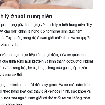
 lý ở tuổi trung niên
n trọng gây tình trạng yếu sinh lý ở tuổi trung niên. Tuy
. “Át chủ bài” chính là nồng độ hormone sinh dục nam –
ới. Tuy nhiên, nồng độ ở nam giới nhiều hơn và nó quyết
 phái mạnh.
 và tham gia trực tiếp vào hoạt động của cơ quan sinh
 quá trình tổng hợp protein và hình thành cơ xương. Ngoài
éo và đường bột; hỗ trợ hoạt động của gan, giúp tuyến
c trong cơ thể.
lượng testosterone bắt đầu suy giảm. Và cứ mỗi năm trôi
 theo hàng loạt các thay đổi về ngoại hình, sức khỏe và
iên, nếu một người nam giới có thể chất tốt và không mắc
u sẽ chậm hơn.