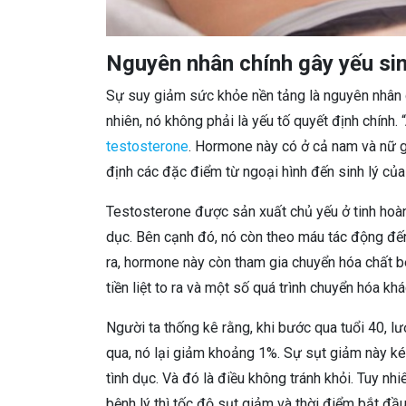
Nguyên nhân chính gây yếu sinh
Sự suy giảm sức khỏe nền tảng là nguyên nhân qua
nhiên, nó không phải là yếu tố quyết định chính
testosterone
. Hormone này có ở cả nam và nữ gi
định các đặc điểm từ ngoại hình đến sinh lý của
Testosterone được sản xuất chủ yếu ở tinh hoàn
dục. Bên cạnh đó, nó còn theo máu tác động đến
ra, hormone này còn tham gia chuyển hóa chất b
tiền liệt to ra và một số quá trình chuyển hóa khá
Người ta thống kê rằng, khi bước qua tuổi 40, 
qua, nó lại giảm khoảng 1%. Sự sụt giảm này kéo
tình dục. Và đó là điều không tránh khỏi. Tuy nh
bệnh lý thì tốc độ sụt giảm và thời điểm bắt đầ