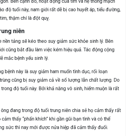
ngon. Bên cạnh đó, hoạt động của tim và hệ thống mạch
o độ tuổi này, nam giới rất dễ bị cao huyết áp, tiểu đường,
m, thậm chí là đột quỵ.
trung niên
 nền tảng sẽ kéo theo suy giảm sức khỏe sinh lý. Bên
iới cũng bắt đầu làm việc kém hiệu quả. Tác động cộng
ễ mắc bệnh yếu sinh lý.
g bệnh này là suy giảm ham muốn tình dục, rối loạn
trùng cũng bị suy giảm cả về số lượng lẫn chất lượng. Do
trong độ tuổi này. Bởi khả năng vô sinh, hiếm muộn là rất
ông đang trong độ tuổi trung niên chia sẻ họ cảm thấy rất
 cảm thấy “phấn khích” khi gần gũi bạn tình và có thể
ung sức thì nay mới được nửa hiệp đã cảm thấy đuối.