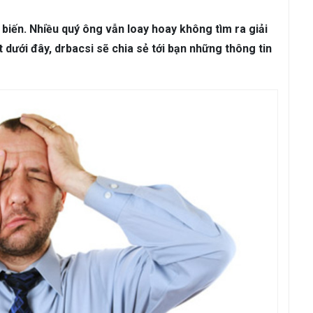
ám da
Rụng Tóc
Bạc Tóc
hổ biến. Nhiều quý ông vẫn loay hoay không tìm ra giải
Sâu Răng
Viêm Nha Chu
Đau Răng
Răng Ê Buốt
Viêm Tủ
ết dưới đây, drbacsi sẽ chia sẻ tới bạn những thông tin