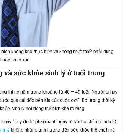
g niên không khó thực hiện và không nhất thiết phải dùng
thuốc tân dược.
và sức khỏe sinh lý ở tuổi trung
ung thì nó nằm trong khoảng từ 40 – 49 tuổi. Người ta hay
“bước qua cái dốc bên kia của cuộc đời”. Bởi trong thời kỳ
ỏe sinh lý nói riêng thể hiện khá rõ ràng.
m này “truy đuổi” phái mạnh ngay từ khi họ chỉ mới hơn 35
nh lý
không những ảnh hưởng đến sức khỏe thể chất mà