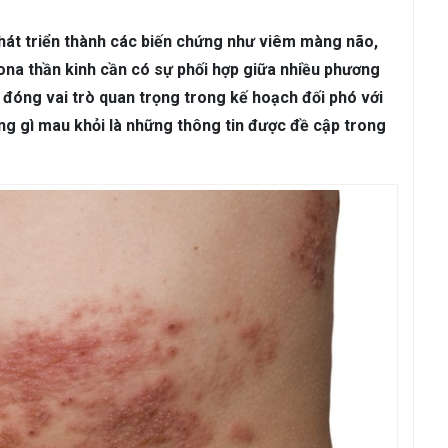
ám da
Rụng Tóc
Bạc Tóc
phát triển thành các biến chứng như viêm màng não,
Sâu Răng
Viêm Nha Chu
Đau Răng
Răng Ê Buốt
Viêm Tủ
 zona thần kinh cần có sự phối hợp giữa nhiều phương
đóng vai trò quan trọng trong kế hoạch đối phó với
ung gì mau khỏi là những thông tin được đề cập trong