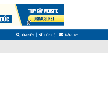
TÌM KIẾM
LIÊN HỆ
ĐĂNG KÝ
g
Buồng trứng đa nang
Hậu sản
nh Tọa
Viêm Khớp Dạng Thấp
 Muộn
m thanh quản
Ho