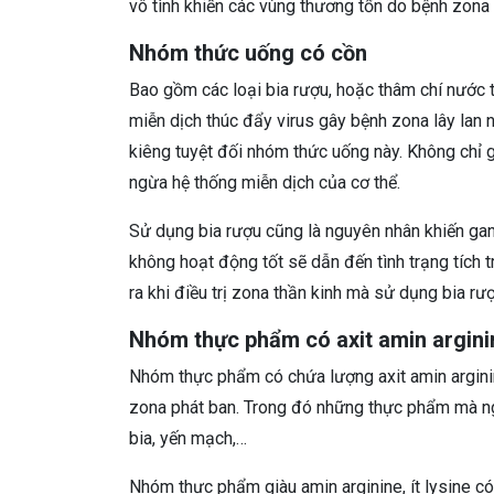
vô tình khiến các vùng thương tổn do bệnh zona 
Nhóm thức uống có cồn
Bao gồm các loại bia rượu, hoặc thâm chí nước 
miễn dịch thúc đẩy virus gây bệnh zona lây lan nh
kiêng tuyệt đối nhóm thức uống này. Không chỉ g
ngừa hệ thống miễn dịch của cơ thể.
Sử dụng bia rượu cũng là nguyên nhân khiến gan v
không hoạt động tốt sẽ dẫn đến tình trạng tích t
ra khi điều trị zona thần kinh mà sử dụng bia r
Nhóm thực phẩm có axit amin argini
Nhóm thực phẩm có chứa lượng axit amin arginin
zona phát ban. Trong đó những thực phẩm mà ng
bia, yến mạch,…
Nhóm thực phẩm giàu amin arginine, ít lysine có