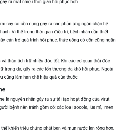
gây ra mất nhiều thời gian hồi phục hơn.
trái cây có cồn cũng gây ra các phản ứng ngăn chặn hệ
anh. Vì thế trong thời gian điều trị, bệnh nhân cần thiết
ây cản trở quá trình hồi phục, thức uống có cồn cũng ngăn
à thận tích trữ nhiều độc tốt. Khi các cơ quan thải độc
rữ trong da, gây ra các tổn thương da khó hồi phục. Ngoài
ượu cũng làm hạn chế hiệu quả của thuốc.
ne
e là nguyên nhân gây ra sự tái tạo hoạt động của virut
ười bệnh nên tránh gồm có: các loại socola, lúa mì, men
 thể khiến triệu chứng phát ban và mụn nước lan rộng hơn.