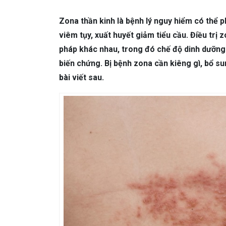
DA LIỄU THẨM MỸ
Mụn trứng cá
N
Zona thần kinh là bệnh lý nguy hiểm có thể 
NHA KHOA
Viêm Nướu Răng
viêm tụy, xuất huyết giảm tiểu cầu. Điều trị
pháp khác nhau, trong đó chế độ dinh dưỡng 
biến chứng. Bị bệnh zona cần kiêng gì, bổ s
bài viết sau.